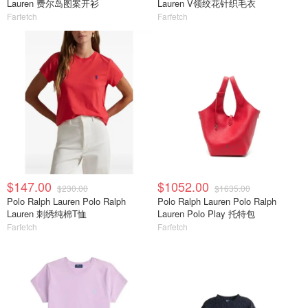
Lauren 费尔岛图案开衫
Lauren V领绞花针织毛衣
Farfetch
Farfetch
$147.00
$1052.00
$230.00
$1635.00
Polo Ralph Lauren Polo Ralph
Polo Ralph Lauren Polo Ralph
Lauren 刺绣纯棉T恤
Lauren Polo Play 托特包
Farfetch
Farfetch