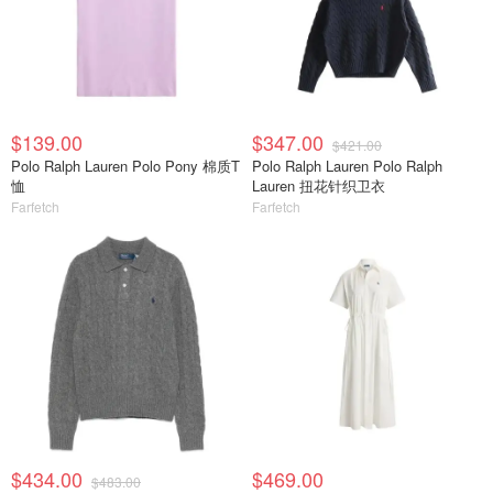
$139.00
$347.00
$421.00
Polo Ralph Lauren Polo Pony 棉质T
Polo Ralph Lauren Polo Ralph
恤
Lauren 扭花针织卫衣
Farfetch
Farfetch
$434.00
$469.00
$483.00