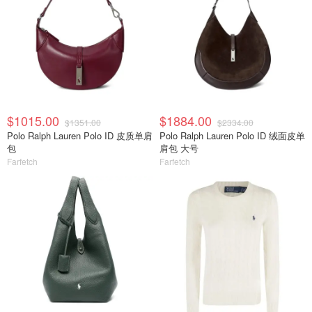
$1015.00
$1884.00
$1351.00
$2334.00
Polo Ralph Lauren Polo ID 皮质单肩
Polo Ralph Lauren Polo ID 绒面皮单
包
肩包 大号
Farfetch
Farfetch