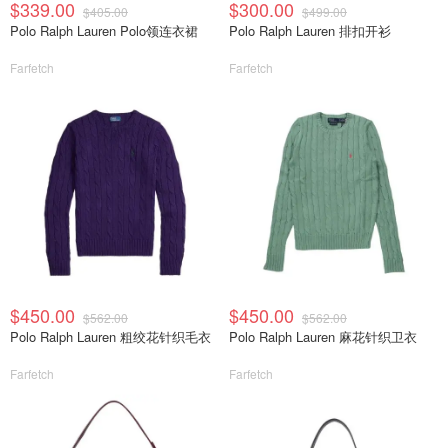
$339.00
$300.00
$405.00
$499.00
Polo Ralph Lauren Polo领连衣裙
Polo Ralph Lauren 排扣开衫
Farfetch
Farfetch
$450.00
$450.00
$562.00
$562.00
Polo Ralph Lauren 粗绞花针织毛衣
Polo Ralph Lauren 麻花针织卫衣
Farfetch
Farfetch