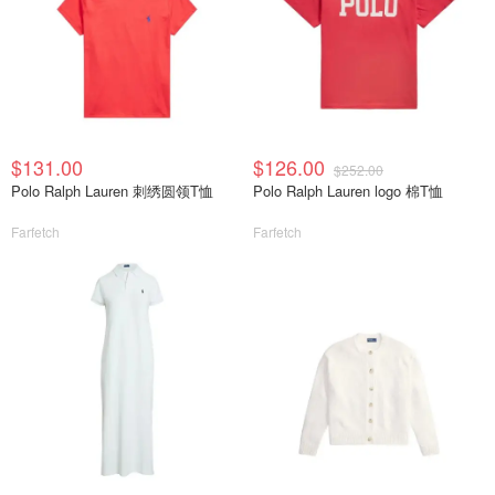
$131.00
$126.00
$252.00
Polo Ralph Lauren 刺绣圆领T恤
Polo Ralph Lauren logo 棉T恤
Farfetch
Farfetch