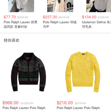
$77.70
$237.30
$134.00
$259.00
$419.00
$169.00
Polo Ralph Lauren 郑秀
Polo Ralph Lauren 羽绒
lululemon Define 
晶同款 亚麻衬衫
马甲
羽毛灰
猜你喜欢
$968.00
$216.00
$1222.00
$279.00
Polo Ralph Lauren Polo Ralph
Polo Ralph Lauren Polo Ralph