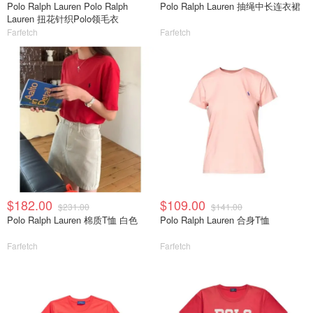
Polo Ralph Lauren Polo Ralph
Polo Ralph Lauren 抽绳中长连衣裙
Lauren 扭花针织Polo领毛衣
Farfetch
Farfetch
$182.00
$109.00
$231.00
$141.00
Polo Ralph Lauren 棉质T恤 白色
Polo Ralph Lauren 合身T恤
Farfetch
Farfetch