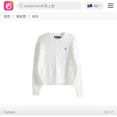
🇦🇺
Sasa美妆护肤3.5折
AU
lululemon本周上新
SSENSE年中3折
FreshBeauty好价汇总
Cettire降价+叠9折
Farfetch折上8折
WWS Coles超市实拍
viagogo二手票捡漏
Myer清仓1折起
The Outnet奢牌1折起
David Jones 3折起
Flannels大牌1折
Perfumes Club护肤1折
AMIRO返校季6.2折
Oweek抽奖送Airpods
Amazon折扣汇总
eToro入金$200送$50
Amazon数码好物
ICONIC本周7.5折
ThedoubleF高奢地板价
Moose Knuckles 6折
丝芙兰5折起
EUFY官网3.7折起
Selenichast首饰2折
Trip机票酒店促销
YSL送5件彩妆礼
Amazon家居好物
BIGBANG巡演开票
David Jones时尚3折
Amazon美妆护肤
雅漾大喷$8
过敏原检测盒$33
伊索独家赠50ml沐浴露
科颜氏送高保湿面霜
SEALIFE海洋馆门票6折
丝塔芙大白罐$16
订阅Newsletter送香薰
Cult Beauty 6.8折
Harrods圣诞日历2.3折
LN-CC奢牌私促3折
d'Alba空姐喷雾$16
EVE LOM套装逆天2折
Bernardelli独家4折
Adore Beauty 6折起
CT圣诞日历
Mytheresa奢品2.7折
首页
抢好货
服饰
Farfetch
07-17