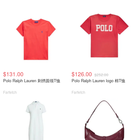
$131.00
$126.00
$252.00
Polo Ralph Lauren 刺绣圆领T恤
Polo Ralph Lauren logo 棉T恤
Farfetch
Farfetch