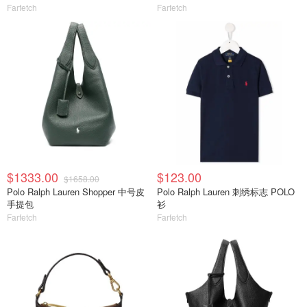
Farfetch
Farfetch
$1333.00
$123.00
$1658.00
Polo Ralph Lauren Shopper 中号皮
Polo Ralph Lauren 刺绣标志 POLO
手提包
衫
Farfetch
Farfetch