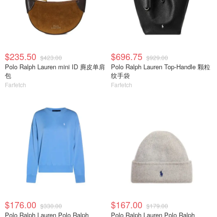
$235.50
$696.75
$423.00
$929.00
Polo Ralph Lauren mini ID 麂皮单肩
Polo Ralph Lauren Top-Handle 颗粒
包
纹手袋
Farfetch
Farfetch
$176.00
$167.00
$330.00
$179.00
Polo Ralph Lauren Polo Ralph
Polo Ralph Lauren Polo Ralph