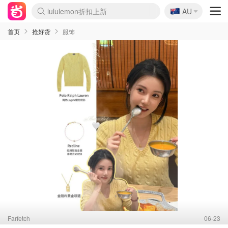
lululemon折扣上新
🇦🇺
AU
Sasa美妆护肤3.5折
SSENSE年中2.5折
FreshBeauty好价汇总
Cettire降价+叠9折
WWS Coles超市实拍
viagogo二手票捡漏
Myer折扣汇总
The Outnet奢牌1折起
David Jones 3折起
Flannels大牌1折
Perfumes Club护肤1折
AMIRO面罩$251
Amazon折扣汇总
eToro入金$200送$50
Amazon数码好物
ICONIC本周7.5折
ThedoubleF高奢地板价
Moose Knuckles 6折
EUFY摄像头$98
Selenichast首饰2折
Trip机票酒店促销
YSL送5件彩妆礼
Amazon家居好物
Amazon美妆护肤
雅漾大喷$8
过敏原检测盒$33
科颜氏高保湿面霜$29
SEALIFE海洋馆门票6折
丝塔芙大白罐$16
订阅Newsletter送香薰
Cult Beauty 6.8折
Harrods圣诞日历$525
LN-CC奢牌私促3折
d'Alba空姐喷雾$16
EVE LOM套装£56
Bernardelli独家4折
Adore Beauty 6折起
CT圣诞日历
Mytheresa奢品2.7折
Luxury Escapes 9折
Currentbody美容仪$881
MOON Garden Live
Roborock扫地机$649
Tingo Life水杯$24
Valentino官网5折
CR洗护套装$23
修丽可4件套$159
GANNI官网4.5折
Stylevana韩妆4折
Tessabit高奢8.5折
OGX洗发水$11
Amazon阿德莱德次日达
卡诗8.5折+赠礼
Philips Hue灯具8折
La Mer送8件礼值$529
首页
抢好货
服饰
Farfetch
06-23