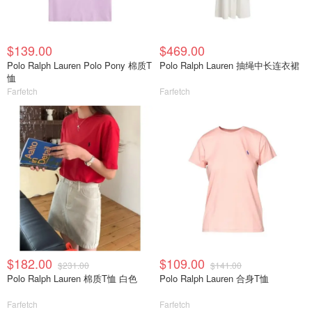
$139.00
$469.00
Polo Ralph Lauren Polo Pony 棉质T
Polo Ralph Lauren 抽绳中长连衣裙
恤
Farfetch
Farfetch
$182.00
$109.00
$231.00
$141.00
Polo Ralph Lauren 棉质T恤 白色
Polo Ralph Lauren 合身T恤
Farfetch
Farfetch