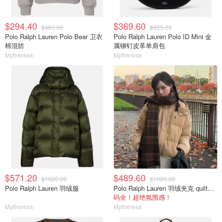
$294.40
$369.60
$460.00
$925.00
Polo Ralph Lauren Polo Bear 卫衣
Polo Ralph Lauren Polo ID Mini 金
棉混纺
属铆钉皮革单肩包
Mytheresa
Mytheresa
$571.20
$489.60
$1020.00
$1020.00
Polo Ralph Lauren 羽绒服
Polo Ralph Lauren 羽绒夹克 quilted款
码全！超绝氛围感！
Mytheresa
Mytheresa