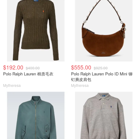
$192.00
$555.00
$400.00
$925.00
Polo Ralph Lauren 棉质毛衣
Polo Ralph Lauren Polo ID Mini 铆
钉麂皮肩包
Mytheresa
Mytheresa