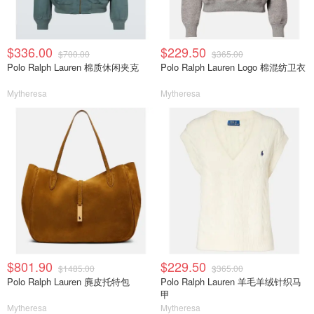
$336.00
$229.50
$700.00
$365.00
Polo Ralph Lauren 棉质休闲夹克
Polo Ralph Lauren Logo 棉混纺卫衣
Mytheresa
Mytheresa
$801.90
$229.50
$1485.00
$365.00
Polo Ralph Lauren 麂皮托特包
Polo Ralph Lauren 羊毛羊绒针织马
甲
Mytheresa
Mytheresa