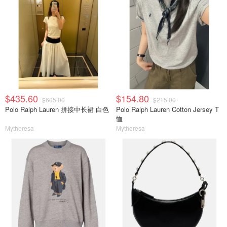
$435.60
$154.80
$605.00
$215.00
Polo Ralph Lauren 拼接中长裙 白色
Polo Ralph Lauren Cotton Jersey T
恤
Mytheresa
Mytheresa