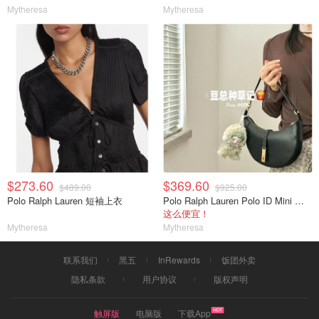
Mytheresa
Mytheresa
$273.60
$369.60
$489.00
$925.00
Polo Ralph Lauren 短袖上衣
Polo Ralph Lauren Polo ID Mini 铆钉皮革单肩包
这么便宜！
Mytheresa
Mytheresa
联系我们
黑五
InRewards
饭团外卖
隐私条款
用户协议
版权声明
触屏版
电脑版
下载App