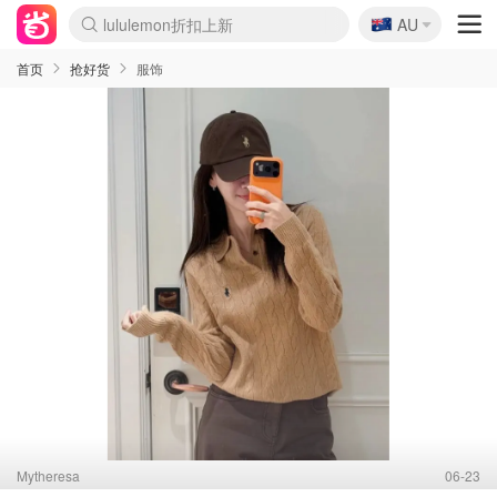
🇦🇺
Sasa美妆护肤3.5折
AU
lululemon折扣上新
SSENSE年中3折
FreshBeauty好价汇总
Cettire降价+叠9折
Farfetch折上8折
WWS Coles超市实拍
viagogo二手票捡漏
Myer清仓1折起
The Outnet奢牌1折起
David Jones 3折起
Flannels大牌1折
Perfumes Club护肤1折
AMIRO返校季6.2折
Oweek抽奖送Airpods
Amazon折扣汇总
eToro入金$200送$50
Amazon数码好物
ICONIC本周7.5折
ThedoubleF高奢地板价
Moose Knuckles 6折
丝芙兰5折起
EUFY官网3.7折起
Selenichast首饰2折
Trip机票酒店促销
YSL送5件彩妆礼
Amazon家居好物
BIGBANG巡演开票
David Jones时尚3折
Amazon美妆护肤
雅漾大喷$8
过敏原检测盒$33
伊索独家赠50ml沐浴露
科颜氏清仓3折
SEALIFE海洋馆门票6折
丝塔芙大白罐$16
订阅Newsletter送香薰
Cult Beauty 6.8折
Harrods圣诞日历2.3折
LN-CC奢牌私促3折
d'Alba空姐喷雾$16
EVE LOM套装逆天2折
Bernardelli独家4折
Adore Beauty 6折起
CT圣诞日历
Mytheresa奢品2.7折
Luxury Escapes 9折
Currentbody美容仪9折
MOON Garden Live
ALLSAINTS美衣3折
Roborock扫地机3.7折
Tingo Life水杯$24
Valentino官网5折
CR洗发护发6.3折
修丽可套装7.4折
首页
抢好货
服饰
Mytheresa
06-23