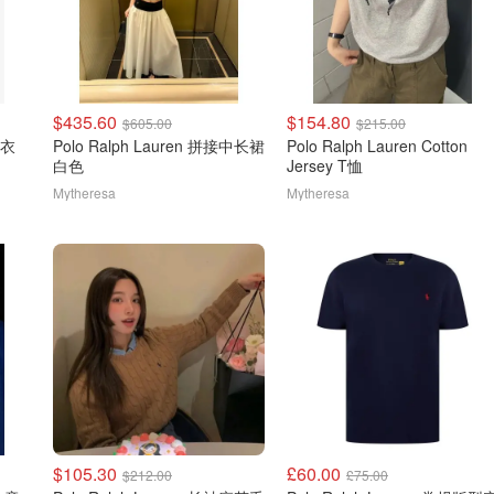
$435.60
$154.80
$605.00
$215.00
毛衣
Polo Ralph Lauren 拼接中长裙
Polo Ralph Lauren Cotton
白色
Jersey T恤
Mytheresa
Mytheresa
$105.30
£60.00
$212.00
£75.00