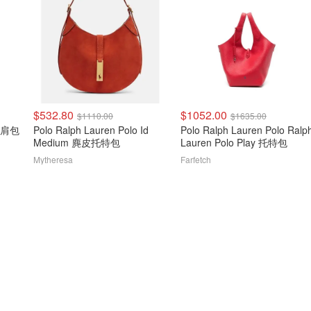
$532.80
$1052.00
$1110.00
$1635.00
仔单肩包
Polo Ralph Lauren Polo Id
Polo Ralph Lauren Polo Ralp
Medium 麂皮托特包
Lauren Polo Play 托特包
Mytheresa
Farfetch