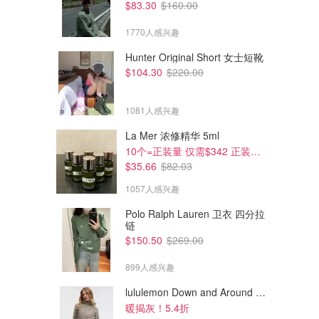
$83.30
$160.00
1770人感兴趣
Hunter Original Short 女士短靴
$104.30
$220.00
1081人感兴趣
La Mer 浓修精华 5ml
10个=正装量 仅需$342 正装半价！
$35.66
$82.03
1057人感兴趣
Polo Ralph Lauren 卫衣 四分拉
链
$150.50
$269.00
899人感兴趣
lululemon Down and Around 羽绒夹克
暖揭灰！5.4折