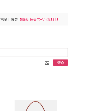
cci/巴黎世家等
5折起 拉夫劳伦毛衣$148
评论