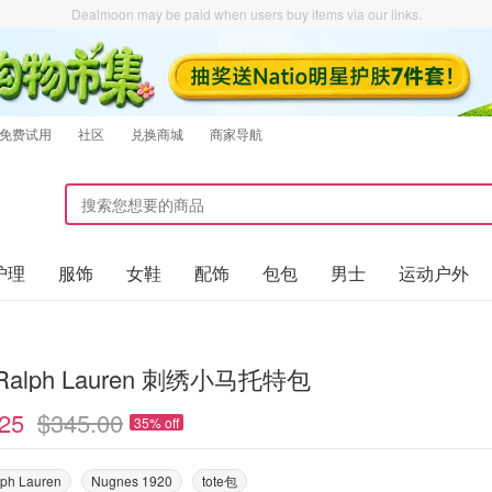
Dealmoon may be paid when users buy items via our links.
免费试用
社区
兑换商城
商家导航
护理
服饰
女鞋
配饰
包包
男士
运动户外
 Ralph Lauren 刺绣小马托特包
25
$345.00
35% off
lph Lauren
Nugnes 1920
tote包