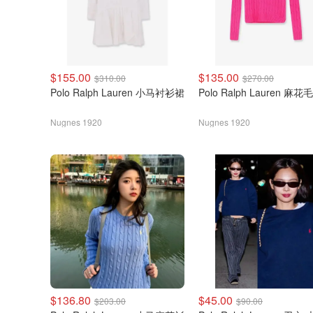
$155.00
$135.00
$310.00
$270.00
Polo Ralph Lauren 小马衬衫裙
Polo Ralph Lauren 麻花
Nugnes 1920
Nugnes 1920
$136.80
$45.00
$203.00
$90.00