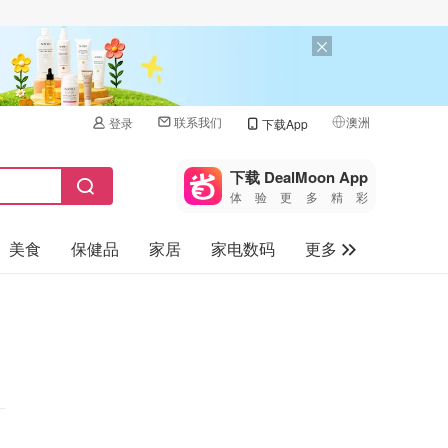
联系我们
澳洲
登录
下载App
🇺🇸
美国
下载 DealMoon App
体验更多精彩
🇨🇳
中国
美食
保健品
家居
家电数码
更多
🇨🇦
加拿大
🇬🇧
汽车
英国
旅游
🇩🇪
德国
母婴儿童
🇫🇷
法国
🇮🇹
意大利