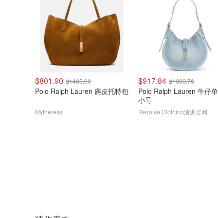
$801.90
$917.84
$1485.00
$1030.78
Polo Ralph Lauren 麂皮托特包
Polo Ralph Lauren 牛
小号
Mytheresa
Revolve Clothing澳洲官网