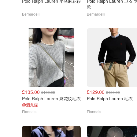
Polo Ralph Lauren 小马麻花衫
Polo Ralph Lauren 卫衣 大童
款
Bernardelli
Bernardelli
£135.00
£129.00
£189.00
£185.00
Polo Ralph Lauren 麻花纹毛衣
Polo Ralph Lauren 毛衣
@酒鬼森
Flannels
Flannels