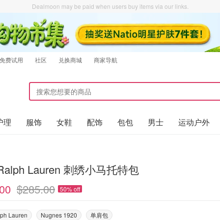
Dealmoon may be paid when users buy items via our links.
免费试用
社区
兑换商城
商家导航
护理
服饰
女鞋
配饰
包包
男士
运动户外
 Ralph Lauren 刺绣小马托特包
00
$285.00
50% off
lph Lauren
Nugnes 1920
单肩包