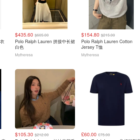
$435.60
$154.80
$605.00
$215.00
毛衣
Polo Ralph Lauren 拼接中长裙
Polo Ralph Lauren Cotton
白色
Jersey T恤
Mytheresa
Mytheresa
$105.30
£60.00
$212.00
£75.00