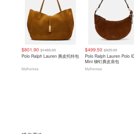
$801.90
$499.50
$1485.00
$925.00
Polo Ralph Lauren 麂皮托特包
Polo Ralph Lauren Polo I
Mini 铆钉麂皮肩包
Mytheresa
Mytheresa