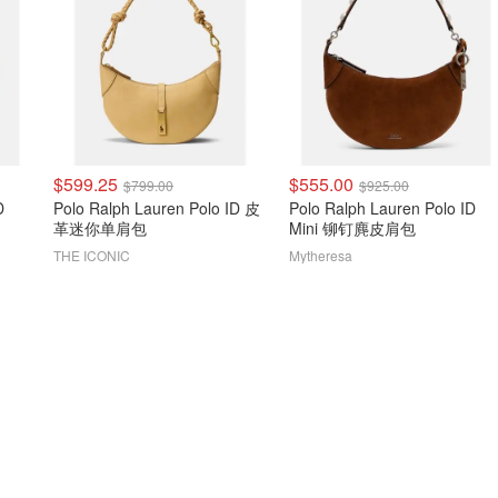
$599.25
$555.00
$799.00
$925.00
D
Polo Ralph Lauren Polo ID 皮
Polo Ralph Lauren Polo ID
革迷你单肩包
Mini 铆钉麂皮肩包
THE ICONIC
Mytheresa