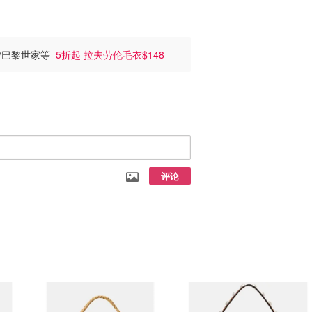
cci/巴黎世家等
5折起 拉夫劳伦毛衣$148
评论