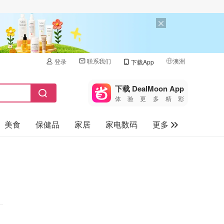
联系我们
澳洲
登录
下载App
🇺🇸
美国
下载 DealMoon App
体验更多精彩
🇨🇳
中国
美食
保健品
家居
家电数码
更多
🇨🇦
加拿大
🇬🇧
汽车
英国
旅游
🇩🇪
德国
母婴儿童
🇫🇷
法国
🇮🇹
意大利