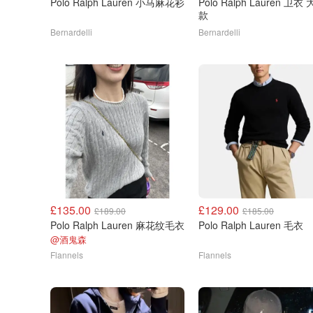
Polo Ralph Lauren 小马麻花衫
Polo Ralph Lauren 卫衣 大童
款
Bernardelli
Bernardelli
£135.00
£129.00
£189.00
£185.00
Polo Ralph Lauren 麻花纹毛衣
Polo Ralph Lauren 毛衣
@酒鬼森
Flannels
Flannels