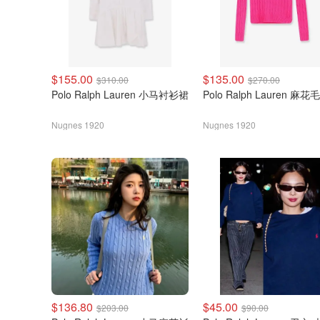
$155.00
$135.00
$310.00
$270.00
Polo Ralph Lauren 小马衬衫裙
Polo Ralph Lauren 麻花
Nugnes 1920
Nugnes 1920
$136.80
$45.00
$203.00
$90.00