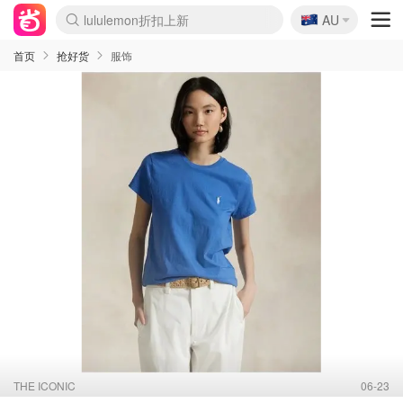
lululemon折扣上新
🇦🇺
AU
Sasa美妆护肤3.5折
SSENSE年中2.5折
FreshBeauty好价汇总
Cettire降价+叠9折
WWS Coles超市实拍
viagogo二手票捡漏
Myer超级周末
The Outnet奢牌1折起
David Jones 3折起
Flannels大牌1折
Perfumes Club护肤1折
AMIRO面罩$251
Amazon折扣汇总
eToro入金$200送$50
Amazon数码好物
ICONIC本周7.5折
ThedoubleF高奢地板价
Moose Knuckles 6折
丝芙兰5折起
EUFY摄像头$98
Selenichast首饰2折
Trip机票酒店促销
YSL送5件彩妆礼
Amazon家居好物
Amazon美妆护肤
雅漾大喷$8
过敏原检测盒$33
伊索独家赠50ml沐浴露
科颜氏高保湿面霜$29
SEALIFE海洋馆门票6折
丝塔芙大白罐$16
订阅Newsletter送香薰
Cult Beauty 6.8折
Harrods圣诞日历$525
LN-CC奢牌私促3折
d'Alba空姐喷雾$16
EVE LOM套装£56
Bernardelli独家4折
Adore Beauty 6折起
CT圣诞日历
Mytheresa奢品2.7折
Luxury Escapes 9折
Currentbody美容仪$881
MOON Garden Live
Roborock扫地机$649
Tingo Life水杯$24
Valentino官网5折
CR洗护套装$23
修丽可4件套$159
Myer彩妆2件7折
GANNI官网4.5折
Stylevana韩妆4折
Tessabit高奢8.5折
OGX洗发水$11
Amazon阿德莱德次日达
卡诗8.5折+赠礼
Philips Hue灯具8折
首页
抢好货
服饰
THE ICONIC
06-23