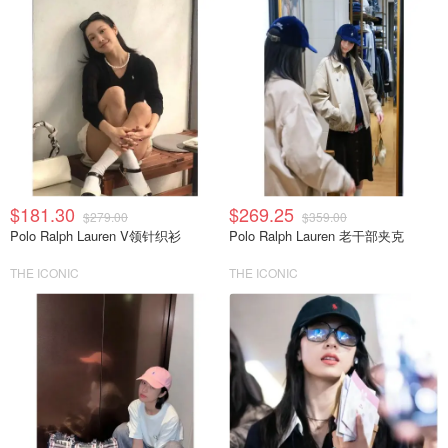
$181.30
$269.25
$279.00
$359.00
Polo Ralph Lauren V领针织衫
Polo Ralph Lauren 老干部夹克
THE ICONIC
THE ICONIC