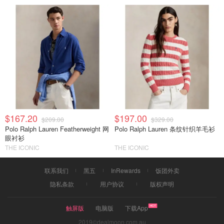
$167.20
$197.00
$209.00
$329.00
Polo Ralph Lauren Featherweight 网
Polo Ralph Lauren 条纹针织羊毛衫
眼衬衫
THE ICONIC
THE ICONIC
联系我们
黑五
InRewards
饭团外卖
隐私条款
用户协议
版权声明
触屏版
电脑版
下载App
2019©dealmoon.com.au