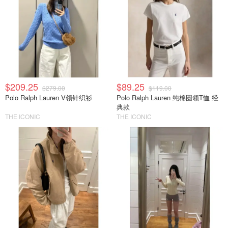
$209.25
$89.25
$279.00
$119.00
Polo Ralph Lauren V领针织衫
Polo Ralph Lauren 纯棉圆领T恤 经
典款
THE ICONIC
THE ICONIC