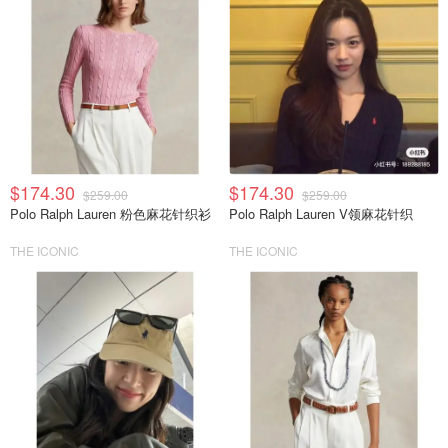
$174.30
$174.30
$259.00
$259.00
Polo Ralph Lauren 粉色麻花针织衫
Polo Ralph Lauren V领麻花针织
THE ICONIC
THE ICONIC