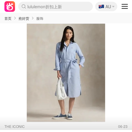
🇦🇺
Sasa美妆护肤3.5折
AU
lululemon折扣上新
SSENSE年中3折
FreshBeauty好价汇总
Cettire降价+叠9折
Farfetch折上8折
WWS Coles超市实拍
viagogo二手票捡漏
Myer清仓1折起
The Outnet奢牌1折起
David Jones 3折起
Flannels大牌1折
Perfumes Club护肤1折
AMIRO返校季6.2折
Oweek抽奖送Airpods
Amazon折扣汇总
eToro入金$200送$50
Amazon数码好物
ICONIC本周7.5折
ThedoubleF高奢地板价
Moose Knuckles 6折
丝芙兰5折起
EUFY官网3.7折起
Selenichast首饰2折
Trip机票酒店促销
YSL送5件彩妆礼
Amazon家居好物
BIGBANG巡演开票
David Jones时尚3折
Amazon美妆护肤
雅漾大喷$8
过敏原检测盒$33
伊索独家赠50ml沐浴露
科颜氏清仓3折
SEALIFE海洋馆门票6折
丝塔芙大白罐$16
订阅Newsletter送香薰
Cult Beauty 6.8折
Harrods圣诞日历2.3折
LN-CC奢牌私促3折
d'Alba空姐喷雾$16
EVE LOM套装逆天2折
Bernardelli独家4折
Adore Beauty 6折起
CT圣诞日历
Mytheresa奢品2.7折
Luxury Escapes 9折
Currentbody美容仪9折
卡诗9折+赠4件礼
MOON Garden Live
ALLSAINTS美衣3折
Roborock扫地机3.7折
Tingo Life水杯$24
Valentino官网5折
首页
抢好货
服饰
THE ICONIC
06-23