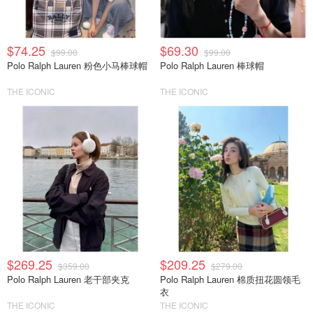
$74.25
$69.30
$99.00
$99.00
Polo Ralph Lauren 粉色小马棒球帽
Polo Ralph Lauren 棒球帽
THE ICONIC
THE ICONIC
$269.25
$209.25
$359.00
$279.00
Polo Ralph Lauren 老干部夹克
Polo Ralph Lauren 棉质扭花圆领毛
衣
THE ICONIC
THE ICONIC