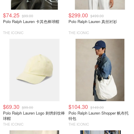
$74.25
$299.00
$99.00
$499.00
Polo Ralph Lauren 卡其色棒球帽
Polo Ralph Lauren 真丝衬衫
THE ICONIC
THE ICONIC
$69.30
$104.30
$99.00
$149.00
Polo Ralph Lauren Logo 刺绣斜纹棒
Polo Ralph Lauren Shopper 帆布托
球帽
特包
THE ICONIC
THE ICONIC