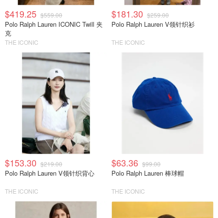
$419.25
$181.30
$559.00
$259.00
Polo Ralph Lauren ICONIC Twill 夹
Polo Ralph Lauren V领针织衫
克
THE ICONIC
THE ICONIC
$153.30
$63.36
$219.00
$99.00
Polo Ralph Lauren V领针织背心
Polo Ralph Lauren 棒球帽
THE ICONIC
THE ICONIC