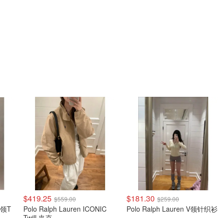
$419.25
$181.30
$559.00
$259.00
圆领T
Polo Ralph Lauren ICONIC
Polo Ralph Lauren V领针织衫
Twill 夹克