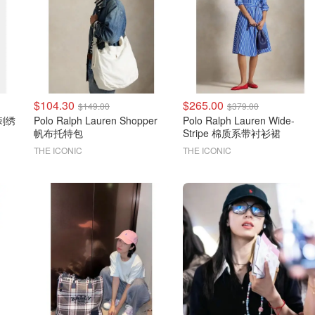
$104.30
$265.00
$149.00
$379.00
 刺绣
Polo Ralph Lauren Shopper
Polo Ralph Lauren Wide-
帆布托特包
Stripe 棉质系带衬衫裙
THE ICONIC
THE ICONIC