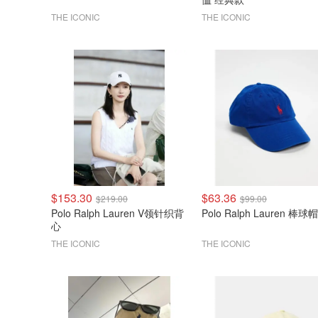
THE ICONIC
THE ICONIC
$153.30
$63.36
$219.00
$99.00
Polo Ralph Lauren V领针织背
Polo Ralph Lauren 棒球帽
心
THE ICONIC
THE ICONIC