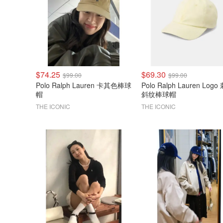
$74.25
$69.30
$99.00
$99.00
Polo Ralph Lauren 卡其色棒球
Polo Ralph Lauren Logo
帽
斜纹棒球帽
THE ICONIC
THE ICONIC