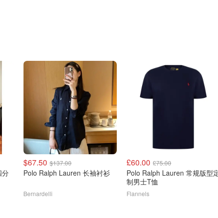
$67.50
£60.00
$137.00
£75.00
Polo Ralph Lauren 长袖衬衫
Polo Ralph Lauren 常规版型
制男士T恤
Bernardelli
Flannels