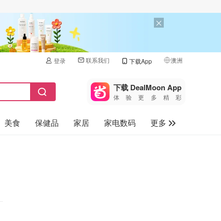
联系我们
澳洲
登录
下载App
🇺🇸
美国
下载 DealMoon App
体验更多精彩
🇨🇳
中国
美食
保健品
家居
家电数码
更多
🇨🇦
加拿大
🇬🇧
汽车
英国
旅游
🇩🇪
德国
母婴儿童
🇫🇷
法国
🇮🇹
意大利