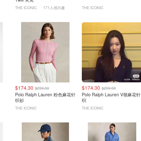
THE ICONIC
171人感兴趣
THE ICONIC
$174.30
$174.30
$259.00
$259.00
Polo Ralph Lauren 粉色麻花针
Polo Ralph Lauren V领麻花针
织衫
织
THE ICONIC
THE ICONIC