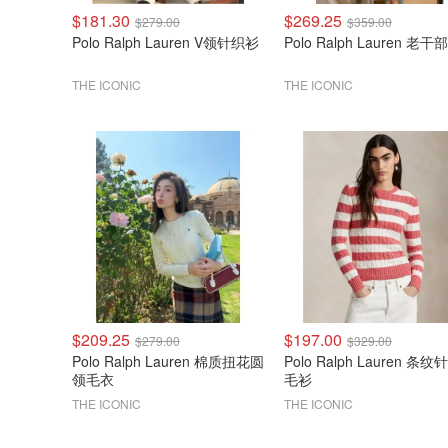
$181.30
$269.25
$279.00
$359.00
Polo Ralph Lauren V领针织衫
Polo Ralph Lauren 老
THE ICONIC
THE ICONIC
$209.25
$197.00
$279.00
$329.00
Polo Ralph Lauren 棉质扭花圆
Polo Ralph Lauren 条
领毛衣
毛衫
THE ICONIC
THE ICONIC