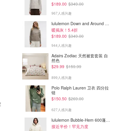
$189.00
$349.00
967人感兴趣
lululemon Down and Around 羽绒夹克
暖揭灰！5.4折
$189.00
$349.00
944人感兴趣
Adairs Zodiac 天然被套套装 自
然色
$29.99
$159.99
899人感兴趣
Polo Ralph Lauren 卫衣 四分拉
链
£65.00
£65.00
£80.00
£90.00
$150.50
$269.00
定
Polo Ralph Lauren 男士定制常
Polo Ralph Lauren 男士T恤
规版型T恤
627人感兴趣
Flannels
Flannels
lululemon Bubble-Hem 600蓬松羽绒夹克
接近半价！罕见力度