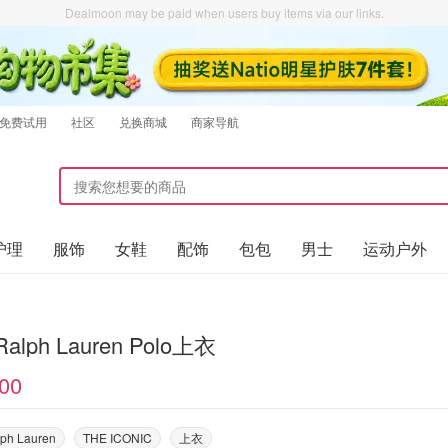
Dealmoon may be paid when users buy items via our links.
免费试用
社区
兑换商城
商家导航
护理
服饰
女鞋
配饰
包包
男士
运动户外
 Ralph Lauren Polo上衣
00
lph Lauren
THE ICONIC
上衣