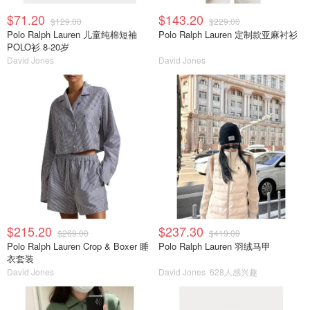
$71.20
$143.20
$129.00
$229.00
Polo Ralph Lauren 儿童纯棉短袖
Polo Ralph Lauren 定制款亚麻衬衫
POLO衫 8-20岁
David Jones
David Jones
$215.20
$237.30
$269.00
$419.00
Polo Ralph Lauren Crop & Boxer 睡
Polo Ralph Lauren 羽绒马甲
衣套装
David Jones
David Jones
628人感兴趣