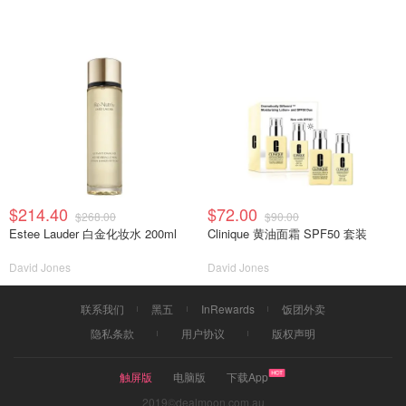
$214.40
$72.00
$268.00
$90.00
Estee Lauder 白金化妆水 200ml
Clinique 黄油面霜 SPF50 套装
David Jones
David Jones
联系我们
黑五
InRewards
饭团外卖
隐私条款
用户协议
版权声明
触屏版
电脑版
下载App
2019©dealmoon.com.au