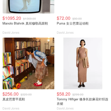
$1095.20
$72.00
$1369.00
$90.00
Manolo Blahnik 真丝穆勒高跟鞋
Puma 女士芭蕾运动鞋
David Jones
David Jones
$256.00
$58.20
$320.00
$299.00
真皮芭蕾平底鞋
Tommy Hilfiger 修身长款麻花针织连
衣裙
David Jones
David Jones