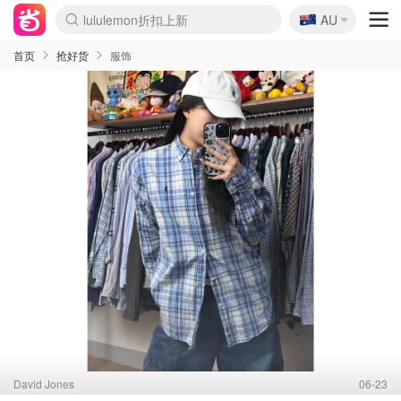
🇦🇺
Sasa美妆护肤3.5折
AU
lululemon折扣上新
SSENSE年中3折
FreshBeauty好价汇总
Cettire降价+叠9折
WWS Coles超市实拍
viagogo二手票捡漏
Myer超级周末1折
The Outnet奢牌1折起
David Jones 3折起
Flannels大牌1折
Perfumes Club护肤1折
AMIRO返校季6.2折
Amazon折扣汇总
eToro入金$200送$50
Amazon数码好物
ICONIC本周7.5折
ThedoubleF高奢地板价
Moose Knuckles 6折
丝芙兰5折起
EUFY官网3.7折起
Selenichast首饰2折
Trip机票酒店促销
YSL送5件彩妆礼
Amazon家居好物
Amazon美妆护肤
雅漾大喷$8
过敏原检测盒$33
伊索独家赠50ml沐浴露
科颜氏清仓3折
SEALIFE海洋馆门票6折
丝塔芙大白罐$16
订阅Newsletter送香薰
Cult Beauty 6.8折
Harrods圣诞日历2.3折
LN-CC奢牌私促3折
d'Alba空姐喷雾$16
EVE LOM套装逆天2折
Bernardelli独家4折
Adore Beauty 6折起
CT圣诞日历
Mytheresa奢品2.7折
Luxury Escapes 9折
Currentbody美容仪9折
MOON Garden Live
Roborock扫地机3.7折
Tingo Life水杯$24
Valentino官网5折
CR洗发护发6.3折
修丽可套装7.4折
Myer彩妆2件7折
GANNI官网4.5折
Stylevana韩妆4折
Tessabit高奢8.5折
OGX洗护4折
Amazon阿德莱德次日达
卡诗8.5折+赠礼
Philips Hue灯具8折
首页
抢好货
服饰
David Jones
06-23