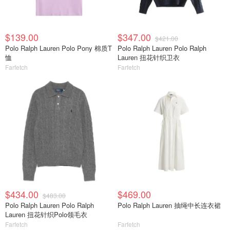
$139.00
$347.00
$421.00
Polo Ralph Lauren Polo Pony 棉质T
Polo Ralph Lauren Polo Ralph
恤
Lauren 扭花针织卫衣
Farfetch
Farfetch
$434.00
$469.00
$483.00
Polo Ralph Lauren Polo Ralph
Polo Ralph Lauren 抽绳中长连衣裙
Lauren 扭花针织Polo领毛衣
Farfetch
Farfetch