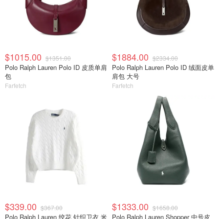
$1015.00
$1884.00
$1351.00
$2334.00
Polo Ralph Lauren Polo ID 皮质单肩
Polo Ralph Lauren Polo ID 绒面皮单
包
肩包 大号
Farfetch
Farfetch
$339.00
$1333.00
$367.00
$1658.00
Polo Ralph Lauren 绞花 针织卫衣 米
Polo Ralph Lauren Shopper 中号皮