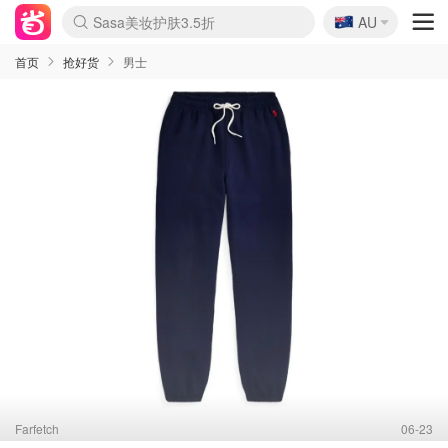
🇦🇺
Sasa美妆护肤3.5折
AU
lululemon折扣上新
SSENSE年中2.5折
FreshBeauty好价汇总
Cettire降价+叠9折
WWS Coles超市实拍
viagogo二手票捡漏
Myer折扣汇总
The Outnet奢牌1折起
David Jones 3折起
Flannels大牌1折
Perfumes Club护肤1折
AMIRO面罩$251
Amazon折扣汇总
Amazon数码好物
ThedoubleF高奢地板价
Moose Knuckles 6折
EUFY摄像头$98
Selenichast首饰2折
悉尼-墨尔本机票$29
Amazon家居好物
Amazon美妆护肤
雅漾大喷$8
过敏原检测盒$33
科颜氏高保湿面霜$29
SEALIFE海洋馆门票6折
丝塔芙大白罐$16
订阅Newsletter送香薰
Harrods圣诞日历$525
LN-CC奢牌私促
d'Alba空姐喷雾$16
EVE LOM套装£56
Bernardelli独家4折
Adore Beauty 6折起
Mytheresa奢品2.7折
Currentbody美容仪$881
MOON Garden Live
CR洗护套装$23
GANNI官网4.5折
Stylevana韩妆4折
Tessabit高奢8.5折
OGX洗发水$11
Amazon阿德莱德次日达
卡诗8.5折+赠礼
Philips Hue灯具8折
La Mer送8件礼值$529
始祖鸟 石头岛 8折
雅诗兰黛7.5折+赠礼
祖玛珑赠5件礼
惊❗️修丽可赠42ml精华
Loewe/BBR高奢8折
黑五价❗阿玛尼全场8折
Crocs洞洞鞋$36
A王情侣卫衣推荐
三星4K智能电视$664
倩碧7.5折+赠$110礼
Bobbi Brown 8折+赠礼
M.A.C 7.5折+赠彩妆套装
首页
抢好货
男士
Farfetch
06-23