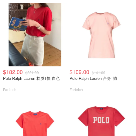
$182.00
$109.00
$231.00
$141.00
Polo Ralph Lauren 棉质T恤 白色
Polo Ralph Lauren 合身T恤
Farfetch
Farfetch