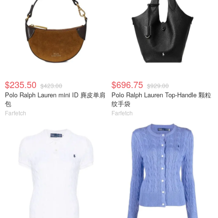
$235.50
$696.75
$423.00
$929.00
Polo Ralph Lauren mini ID 麂皮单肩
Polo Ralph Lauren Top-Handle 颗粒
包
纹手袋
Farfetch
Farfetch