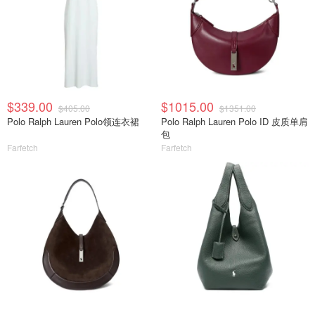
$339.00
$1015.00
$405.00
$1351.00
Polo Ralph Lauren Polo领连衣裙
Polo Ralph Lauren Polo ID 皮质单肩
包
Farfetch
Farfetch