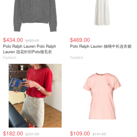
$434.00
$469.00
$483.00
Polo Ralph Lauren Polo Ralph
Polo Ralph Lauren 抽绳中长连衣裙
Lauren 扭花针织Polo领毛衣
Farfetch
Farfetch
$182.00
$109.00
$231.00
$141.00