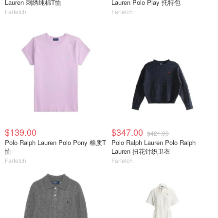
Lauren 刺绣纯棉T恤
Lauren Polo Play 托特包
Farfetch
Farfetch
$139.00
$347.00
$421.00
Polo Ralph Lauren Polo Pony 棉质T
Polo Ralph Lauren Polo Ralph
恤
Lauren 扭花针织卫衣
Farfetch
Farfetch