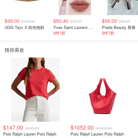
$99.00
$50.40
$56.00
$199.99
$72.00
$80.00
UGG Tazz II 棕色拖鞋
Yves Saint Laurent 裸粉管
Prada Beauty 唇膏
2件7折
2件7折
猜你喜欢
$147.00
$1052.00
$230.00
$1635.00
Polo Ralph Lauren Polo Ralph
Polo Ralph Lauren Polo Ralph