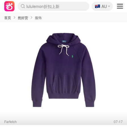
🇦🇺
Sasa美妆护肤3.5折
AU
lululemon折扣上新
SSENSE年中3折
FreshBeauty好价汇总
Cettire降价+叠9折
WWS Coles超市实拍
viagogo二手票捡漏
Myer超级周末1折
The Outnet奢牌1折起
David Jones 3折起
Flannels大牌1折
Perfumes Club护肤1折
AMIRO返校季6.2折
Amazon折扣汇总
eToro入金$200送$50
Amazon数码好物
ICONIC本周7.5折
ThedoubleF高奢地板价
Moose Knuckles 6折
丝芙兰5折起
EUFY官网3.7折起
Selenichast首饰2折
Trip机票酒店促销
YSL送5件彩妆礼
Amazon家居好物
Amazon美妆护肤
雅漾大喷$8
过敏原检测盒$33
伊索独家赠50ml沐浴露
科颜氏清仓3折
SEALIFE海洋馆门票6折
丝塔芙大白罐$16
订阅Newsletter送香薰
Cult Beauty 6.8折
Harrods圣诞日历2.3折
LN-CC奢牌私促3折
d'Alba空姐喷雾$16
EVE LOM套装逆天2折
Bernardelli独家4折
Adore Beauty 6折起
CT圣诞日历
Mytheresa奢品2.7折
Luxury Escapes 9折
Currentbody美容仪9折
MOON Garden Live
Roborock扫地机3.7折
Tingo Life水杯$24
Valentino官网5折
CR洗发护发6.3折
修丽可套装7.4折
Myer彩妆2件7折
GANNI官网4.5折
Stylevana韩妆4折
Tessabit高奢8.5折
OGX洗护4折
Amazon阿德莱德次日达
卡诗8.5折+赠礼
Philips Hue灯具8折
首页
抢好货
服饰
Farfetch
07-17