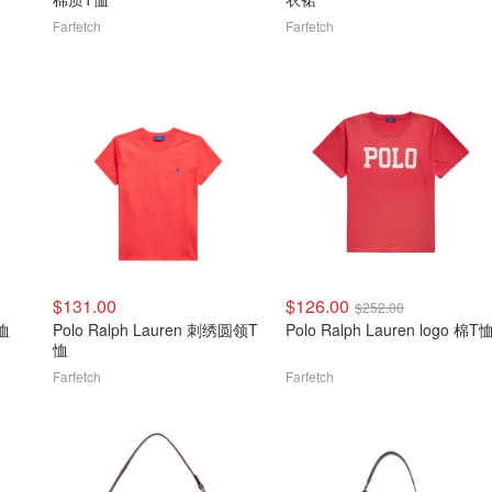
Farfetch
Farfetch
$131.00
$126.00
$252.00
T恤
Polo Ralph Lauren 刺绣圆领T
Polo Ralph Lauren logo 棉T
恤
Farfetch
Farfetch