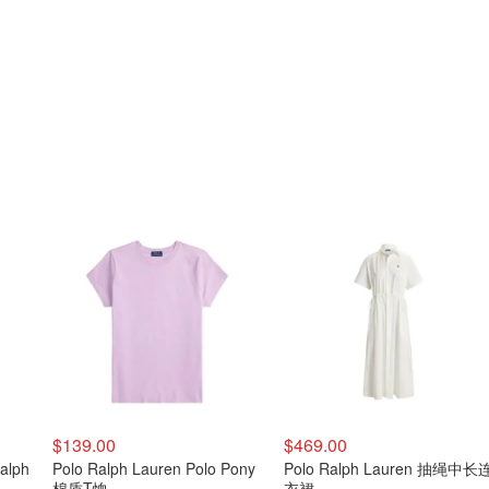
$139.00
$469.00
alph
Polo Ralph Lauren Polo Pony
Polo Ralph Lauren 抽绳中长
棉质T恤
衣裙