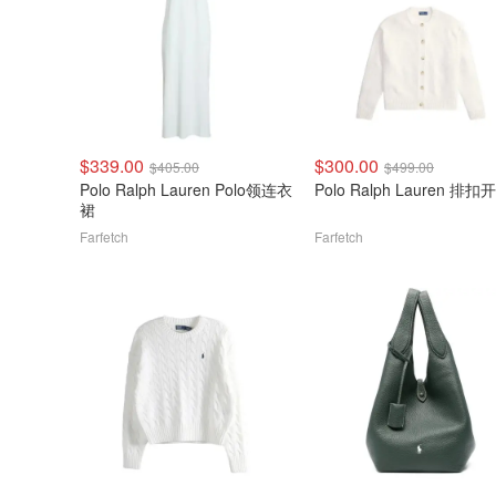
$339.00
$300.00
$405.00
$499.00
Polo Ralph Lauren Polo领连衣
Polo Ralph Lauren 排扣
裙
Farfetch
Farfetch