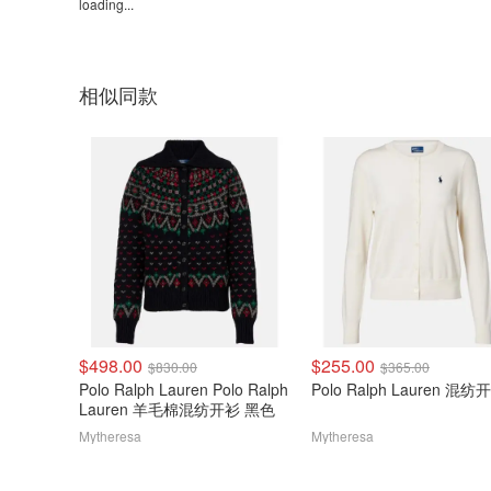
loading...
相似同款
$498.00
$255.00
$830.00
$365.00
Polo Ralph Lauren Polo Ralph
Polo Ralph Lauren 混纺
Lauren 羊毛棉混纺开衫 黑色
Mytheresa
Mytheresa