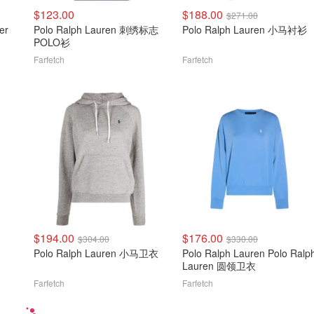
$123.00
$188.00
$271.00
er
Polo Ralph Lauren 刺绣标志
Polo Ralph Lauren 小马衬衫
POLO衫
Farfetch
Farfetch
$194.00
$176.00
$304.00
$330.00
Polo Ralph Lauren 小马卫衣
Polo Ralph Lauren Polo Ralp
Lauren 圆领卫衣
Farfetch
Farfetch