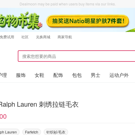
Dealmoon may be paid when users buy items via our links.
免费试用
社区
兑换商城
商家导航
护理
服饰
女鞋
配饰
包包
男士
运动户外
 Ralph Lauren 刺绣拉链毛衣
00
lph Lauren
Farfetch
针织衫/毛衣