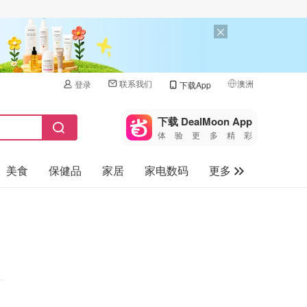
联系我们
澳洲
登录
下载App
🇺🇸
美国
下载 DealMoon App
体验更多精彩
🇨🇳
中国
美食
保健品
家居
家电数码
更多
🇨🇦
加拿大
🇬🇧
汽车
英国
旅游
🇩🇪
德国
母婴儿童
🇫🇷
法国
🇮🇹
意大利