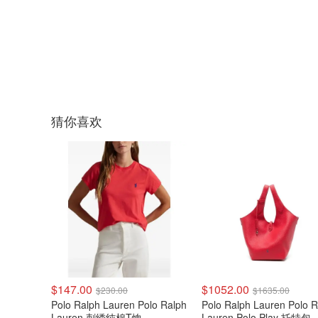
猜你喜欢
$147.00
$1052.00
$230.00
$1635.00
Polo Ralph Lauren Polo Ralph
Polo Ralph Lauren Polo R
Lauren 刺绣纯棉T恤
Lauren Polo Play 托特包