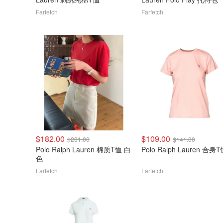
Farfetch
Farfetch
$182.00
$109.00
$231.00
$141.00
Polo Ralph Lauren 棉质T恤 白
Polo Ralph Lauren 合身
色
Farfetch
Farfetch