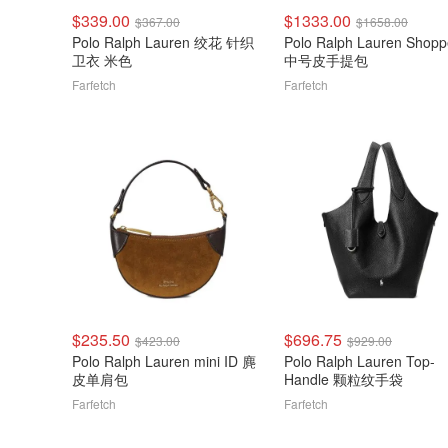
$339.00
$1333.00
$367.00
$1658.00
Polo Ralph Lauren 绞花 针织
Polo Ralph Lauren Shopp
卫衣 米色
中号皮手提包
Farfetch
Farfetch
$235.50
$696.75
$423.00
$929.00
Polo Ralph Lauren mini ID 麂
Polo Ralph Lauren Top-
皮单肩包
Handle 颗粒纹手袋
Farfetch
Farfetch