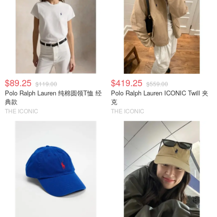
$89.25
$419.25
$119.00
$559.00
Polo Ralph Lauren 纯棉圆领T恤 经
Polo Ralph Lauren ICONIC Twill 夹
典款
克
THE ICONIC
THE ICONIC