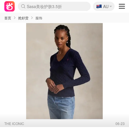
🇦🇺
Sasa美妆护肤3.5折
AU
lululemon折扣上新
SSENSE年中3折
FreshBeauty好价汇总
Cettire降价+叠9折
Farfetch折上8折
WWS Coles超市实拍
viagogo二手票捡漏
Myer清仓1折起
The Outnet奢牌1折起
David Jones 3折起
Flannels大牌1折
Perfumes Club护肤1折
AMIRO返校季6.2折
Oweek抽奖送Airpods
Amazon折扣汇总
eToro入金$200送$50
Amazon数码好物
ICONIC本周7.5折
ThedoubleF高奢地板价
Moose Knuckles 6折
丝芙兰5折起
EUFY官网3.7折起
Selenichast首饰2折
Trip机票酒店促销
YSL送5件彩妆礼
Amazon家居好物
BIGBANG巡演开票
David Jones时尚3折
Amazon美妆护肤
雅漾大喷$8
过敏原检测盒$33
伊索独家赠50ml沐浴露
科颜氏清仓3折
SEALIFE海洋馆门票6折
丝塔芙大白罐$16
订阅Newsletter送香薰
Cult Beauty 6.8折
Harrods圣诞日历2.3折
LN-CC奢牌私促3折
d'Alba空姐喷雾$16
EVE LOM套装逆天2折
Bernardelli独家4折
Adore Beauty 6折起
CT圣诞日历
Mytheresa奢品2.7折
Luxury Escapes 9折
Currentbody美容仪9折
卡诗9折+赠4件礼
MOON Garden Live
ALLSAINTS美衣3折
Roborock扫地机3.7折
Tingo Life水杯$24
Valentino官网5折
首页
抢好货
服饰
THE ICONIC
06-23