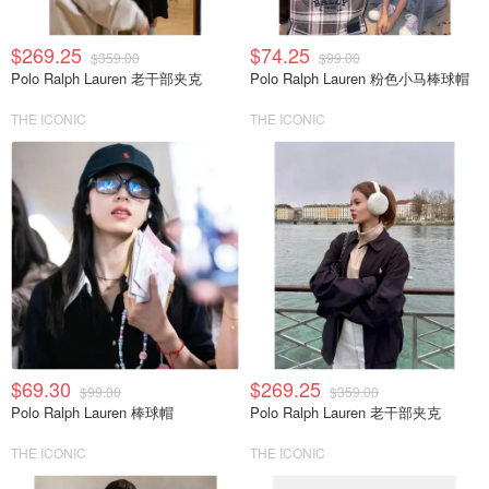
$269.25
$74.25
$359.00
$99.00
Polo Ralph Lauren 老干部夹克
Polo Ralph Lauren 粉色小马棒球帽
THE ICONIC
THE ICONIC
$69.30
$269.25
$99.00
$359.00
Polo Ralph Lauren 棒球帽
Polo Ralph Lauren 老干部夹克
THE ICONIC
THE ICONIC