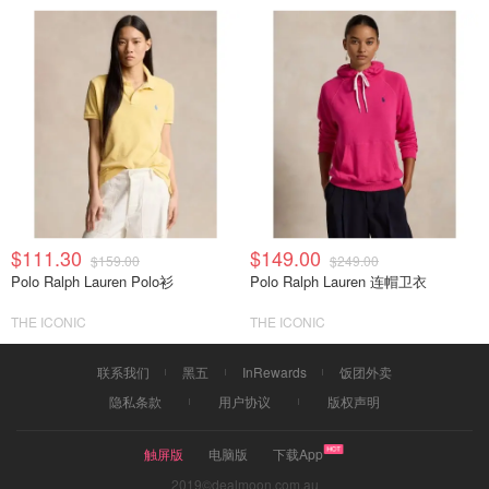
$111.30
$149.00
$159.00
$249.00
Polo Ralph Lauren Polo衫
Polo Ralph Lauren 连帽卫衣
THE ICONIC
THE ICONIC
联系我们
黑五
InRewards
饭团外卖
隐私条款
用户协议
版权声明
触屏版
电脑版
下载App
2019©dealmoon.com.au