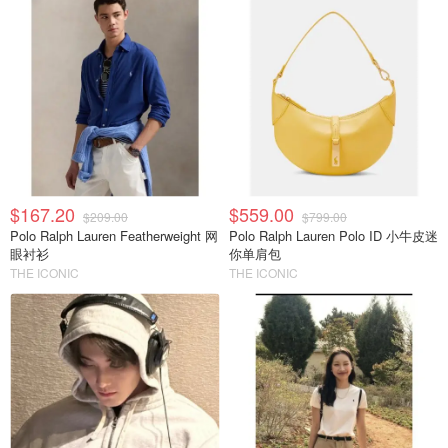
$167.20
$559.00
$209.00
$799.00
Polo Ralph Lauren Featherweight 网
Polo Ralph Lauren Polo ID 小牛皮迷
眼衬衫
你单肩包
THE ICONIC
THE ICONIC