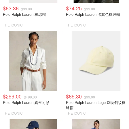
$63.36
$74.25
$99.00
$99.00
Polo Ralph Lauren 棒球帽
Polo Ralph Lauren 卡其色棒球帽
THE ICONIC
THE ICONIC
$299.00
$69.30
$499.00
$99.00
Polo Ralph Lauren 真丝衬衫
Polo Ralph Lauren Logo 刺绣斜纹棒
球帽
THE ICONIC
THE ICONIC