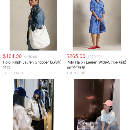
$104.30
$265.00
$149.00
$379.00
Polo Ralph Lauren Shopper 帆布托
Polo Ralph Lauren Wide-Stripe 棉质
特包
系带衬衫裙
THE ICONIC
THE ICONIC