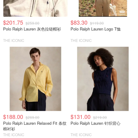
$201.75
$83.30
$259.00
$119.00
Polo Ralph Lauren 灰色拉链帽衫
Polo Ralph Lauren Logo T恤
THE ICONIC
THE ICONIC
$188.00
$131.00
$269.00
$219.00
Polo Ralph Lauren Relaxed Fit 条纹
Polo Ralph Lauren 针织背心
棉衬衫
THE ICONIC
THE ICONIC