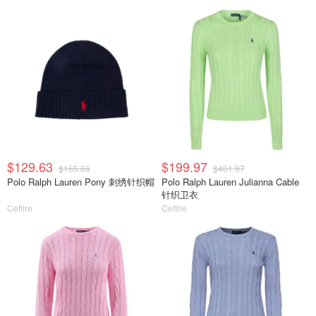
$129.63
$199.97
$165.66
$401.97
Polo Ralph Lauren Pony 刺绣针织帽
Polo Ralph Lauren Julianna Cable
针织卫衣
Cettire
Cettire