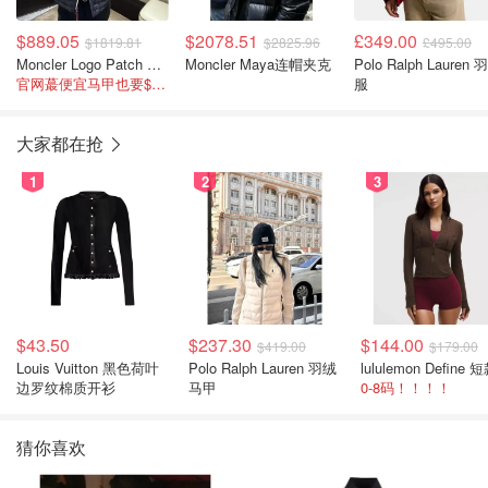
$889.05
$2078.51
£349.00
$1819.81
$2825.96
£495.00
Moncler Logo Patch 羽绒马甲
Moncler Maya连帽夹克
Polo Ralph Lauren 
官网蕞便宜马甲也要$1300+
服
大家都在抢
1
2
3
$43.50
$237.30
$144.00
$419.00
$179.00
Louis Vuitton 黑色荷叶
Polo Ralph Lauren 羽绒
边罗纹棉质开衫
马甲
0-8码！！！！
猜你喜欢