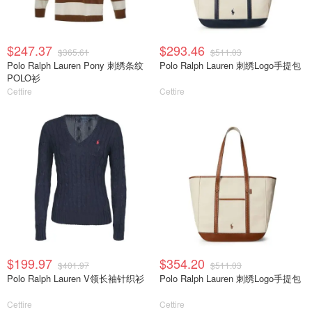
$247.37
$293.46
$365.61
$511.03
Polo Ralph Lauren Pony 刺绣条纹
Polo Ralph Lauren 刺绣Logo手提包
POLO衫
Cettire
Cettire
$199.97
$354.20
$401.97
$511.03
Polo Ralph Lauren V领长袖针织衫
Polo Ralph Lauren 刺绣Logo手提包
Cettire
Cettire