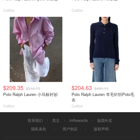
Cettire
Cettire
$209.35
$204.63
$318.73
$480.13
Polo Ralph Lauren 小马标衬衫
Polo Ralph Lauren 羊毛针织Polo毛
衣
Cettire
Cettire
联系我们
黑五
InRewards
饭团外卖
隐私条款
用户协议
版权声明