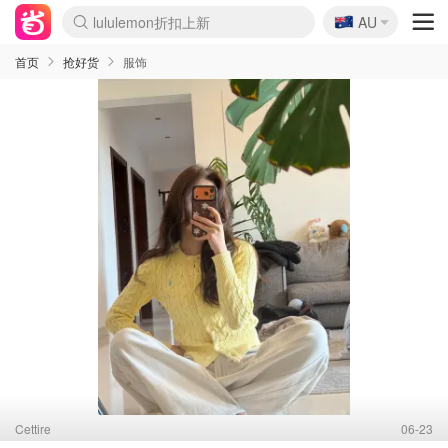
🇦🇺
Sasa美妆护肤3.5折
AU
lululemon折扣上新
SSENSE年中2.5折
FreshBeauty好价汇总
Cettire降价+叠9折
WWS Coles超市实拍
viagogo二手票捡漏
Myer超级周末
The Outnet奢牌1折起
David Jones 3折起
Flannels大牌1折
Perfumes Club护肤1折
AMIRO面罩$251
Amazon折扣汇总
eToro入金$200送$50
Amazon数码好物
ICONIC本周7.5折
ThedoubleF高奢地板价
Moose Knuckles 6折
丝芙兰5折起
EUFY摄像头$98
Selenichast首饰2折
Trip机票酒店促销
YSL送5件彩妆礼
Amazon家居好物
Amazon美妆护肤
雅漾大喷$8
过敏原检测盒$33
伊索独家赠50ml沐浴露
科颜氏高保湿面霜$29
SEALIFE海洋馆门票6折
丝塔芙大白罐$16
订阅Newsletter送香薰
Cult Beauty 6.8折
Harrods圣诞日历$525
LN-CC奢牌私促3折
d'Alba空姐喷雾$16
EVE LOM套装£56
Bernardelli独家4折
Adore Beauty 6折起
CT圣诞日历
Mytheresa奢品2.7折
Luxury Escapes 9折
Currentbody美容仪$881
MOON Garden Live
Roborock扫地机$649
Tingo Life水杯$24
Valentino官网5折
CR洗护套装$23
修丽可4件套$159
Myer彩妆2件7折
GANNI官网4.5折
Stylevana韩妆4折
Tessabit高奢8.5折
OGX洗发水$11
Amazon阿德莱德次日达
卡诗8.5折+赠礼
Philips Hue灯具8折
首页
抢好货
服饰
Cettire
06-23