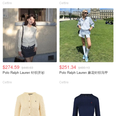
Cettire
Cettire
$274.59
$251.34
$446.63
$480.13
Polo Ralph Lauren 针织开衫
Polo Ralph Lauren 麻花针织马甲
Cettire
Cettire