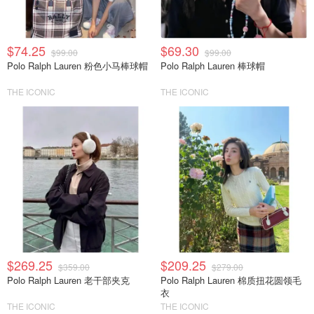
$74.25
$69.30
$99.00
$99.00
Polo Ralph Lauren 粉色小马棒球帽
Polo Ralph Lauren 棒球帽
THE ICONIC
THE ICONIC
$269.25
$209.25
$359.00
$279.00
Polo Ralph Lauren 老干部夹克
Polo Ralph Lauren 棉质扭花圆领毛
衣
THE ICONIC
THE ICONIC