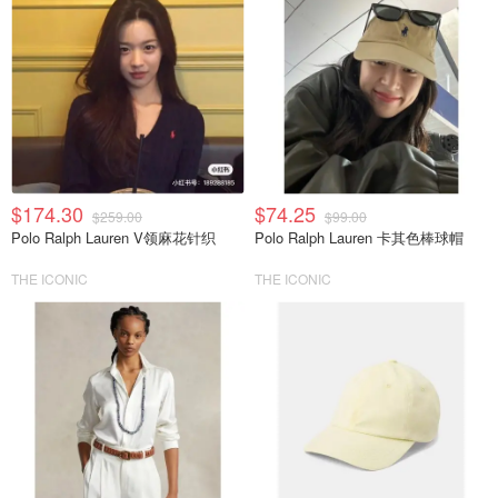
$174.30
$74.25
$259.00
$99.00
Polo Ralph Lauren V领麻花针织
Polo Ralph Lauren 卡其色棒球帽
THE ICONIC
THE ICONIC