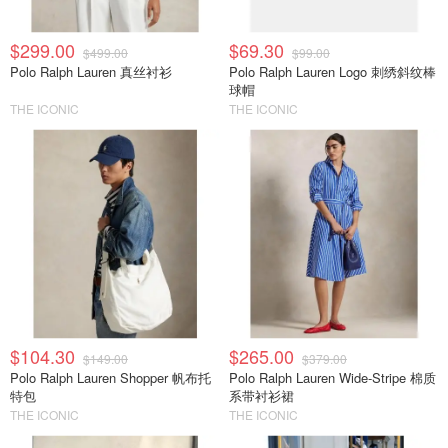
$299.00
$69.30
$499.00
$99.00
Polo Ralph Lauren 真丝衬衫
Polo Ralph Lauren Logo 刺绣斜纹棒
球帽
THE ICONIC
THE ICONIC
$104.30
$265.00
$149.00
$379.00
Polo Ralph Lauren Shopper 帆布托
Polo Ralph Lauren Wide-Stripe 棉质
特包
系带衬衫裙
THE ICONIC
THE ICONIC