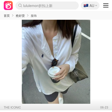
🇦🇺
Sasa美妆护肤3.5折
AU
lululemon折扣上新
SSENSE年中3折
FreshBeauty好价汇总
Cettire降价+叠9折
WWS Coles超市实拍
viagogo二手票捡漏
Myer超级周末1折
The Outnet奢牌1折起
David Jones 3折起
Flannels大牌1折
Perfumes Club护肤1折
AMIRO返校季6.2折
Amazon折扣汇总
eToro入金$200送$50
Amazon数码好物
ICONIC本周7.5折
ThedoubleF高奢地板价
Moose Knuckles 6折
丝芙兰5折起
EUFY官网3.7折起
Selenichast首饰2折
Trip机票酒店促销
YSL送5件彩妆礼
Amazon家居好物
Amazon美妆护肤
雅漾大喷$8
过敏原检测盒$33
伊索独家赠50ml沐浴露
科颜氏清仓3折
SEALIFE海洋馆门票6折
丝塔芙大白罐$16
订阅Newsletter送香薰
Cult Beauty 6.8折
Harrods圣诞日历2.3折
LN-CC奢牌私促3折
d'Alba空姐喷雾$16
EVE LOM套装逆天2折
Bernardelli独家4折
Adore Beauty 6折起
CT圣诞日历
Mytheresa奢品2.7折
Luxury Escapes 9折
Currentbody美容仪9折
MOON Garden Live
Roborock扫地机3.7折
Tingo Life水杯$24
Valentino官网5折
CR洗发护发6.3折
修丽可套装7.4折
Myer彩妆2件7折
GANNI官网4.5折
Stylevana韩妆4折
Tessabit高奢8.5折
OGX洗护4折
Amazon阿德莱德次日达
卡诗8.5折+赠礼
Philips Hue灯具8折
首页
抢好货
服饰
THE ICONIC
06-23