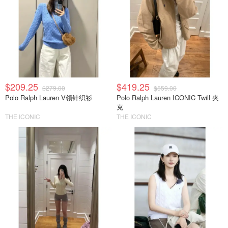
$209.25
$419.25
$279.00
$559.00
Polo Ralph Lauren V领针织衫
Polo Ralph Lauren ICONIC Twill 夹
克
THE ICONIC
THE ICONIC