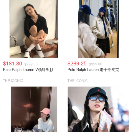
$181.30
$269.25
$279.00
$359.00
Polo Ralph Lauren V领针织衫
Polo Ralph Lauren 老干部夹克
THE ICONIC
THE ICONIC