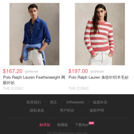
$167.20
$197.00
$209.00
$329.00
Polo Ralph Lauren Featherweight 网
Polo Ralph Lauren 条纹针织羊毛衫
眼衬衫
THE ICONIC
THE ICONIC
联系我们
黑五
InRewards
饭团外卖
隐私条款
用户协议
版权声明
触屏版
电脑版
下载App
2019©dealmoon.com.au