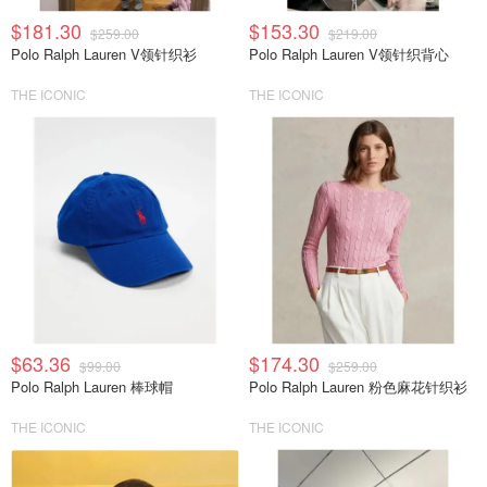
$181.30
$153.30
$259.00
$219.00
Polo Ralph Lauren V领针织衫
Polo Ralph Lauren V领针织背心
THE ICONIC
THE ICONIC
$63.36
$174.30
$99.00
$259.00
Polo Ralph Lauren 棒球帽
Polo Ralph Lauren 粉色麻花针织衫
THE ICONIC
THE ICONIC