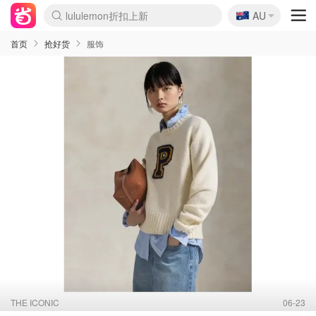
lululemon折扣上新
🇦🇺
AU
Sasa美妆护肤3.5折
SSENSE年中2.5折
FreshBeauty好价汇总
Cettire降价+叠9折
WWS Coles超市实拍
viagogo二手票捡漏
Myer超级周末
The Outnet奢牌1折起
David Jones 3折起
Flannels大牌1折
Perfumes Club护肤1折
AMIRO面罩$251
Amazon折扣汇总
eToro入金$200送$50
Amazon数码好物
ICONIC本周7.5折
ThedoubleF高奢地板价
Moose Knuckles 6折
丝芙兰5折起
EUFY摄像头$98
Selenichast首饰2折
Trip机票酒店促销
YSL送5件彩妆礼
Amazon家居好物
Amazon美妆护肤
雅漾大喷$8
过敏原检测盒$33
伊索独家赠50ml沐浴露
科颜氏高保湿面霜$29
SEALIFE海洋馆门票6折
丝塔芙大白罐$16
订阅Newsletter送香薰
Cult Beauty 6.8折
Harrods圣诞日历$525
LN-CC奢牌私促3折
d'Alba空姐喷雾$16
EVE LOM套装£56
Bernardelli独家4折
Adore Beauty 6折起
CT圣诞日历
Mytheresa奢品2.7折
Luxury Escapes 9折
Currentbody美容仪$881
MOON Garden Live
Roborock扫地机$649
Tingo Life水杯$24
Valentino官网5折
CR洗护套装$23
修丽可4件套$159
Myer彩妆2件7折
GANNI官网4.5折
Stylevana韩妆4折
Tessabit高奢8.5折
OGX洗发水$11
Amazon阿德莱德次日达
卡诗8.5折+赠礼
Philips Hue灯具8折
首页
抢好货
服饰
THE ICONIC
06-23