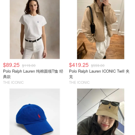
$89.25
$419.25
$119.00
$559.00
Polo Ralph Lauren 纯棉圆领T恤 经
Polo Ralph Lauren ICONIC Twill 夹
典款
克
THE ICONIC
THE ICONIC