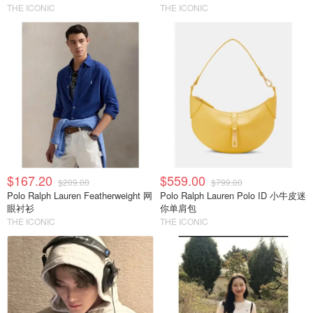
THE ICONIC
THE ICONIC
$167.20
$559.00
$209.00
$799.00
Polo Ralph Lauren Featherweight 网
Polo Ralph Lauren Polo ID 小牛皮迷
眼衬衫
你单肩包
THE ICONIC
THE ICONIC