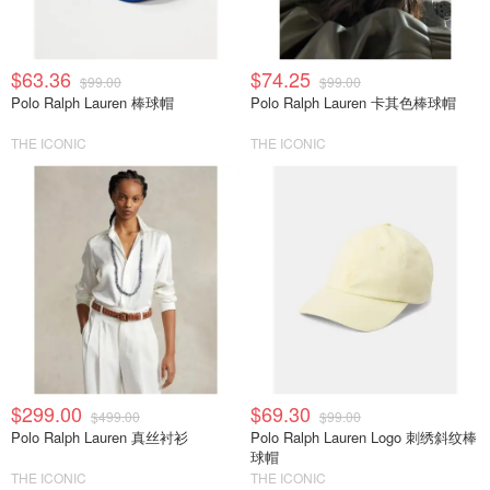
$63.36
$74.25
$99.00
$99.00
Polo Ralph Lauren 棒球帽
Polo Ralph Lauren 卡其色棒球帽
THE ICONIC
THE ICONIC
$299.00
$69.30
$499.00
$99.00
Polo Ralph Lauren 真丝衬衫
Polo Ralph Lauren Logo 刺绣斜纹棒
球帽
THE ICONIC
THE ICONIC