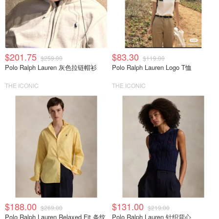
$201.75
$83.30
$259.00
$119.00
Polo Ralph Lauren 灰色拉链帽衫
Polo Ralph Lauren Logo T恤
THE ICONIC
THE ICONIC
$188.00
$131.00
$269.00
$219.00
Polo Ralph Lauren Relaxed Fit 条纹
Polo Ralph Lauren 针织背心