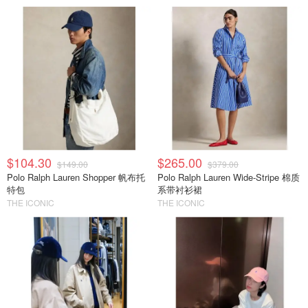
$104.30
$265.00
$149.00
$379.00
Polo Ralph Lauren Shopper 帆布托
Polo Ralph Lauren Wide-Stripe 棉质
特包
系带衬衫裙
THE ICONIC
THE ICONIC