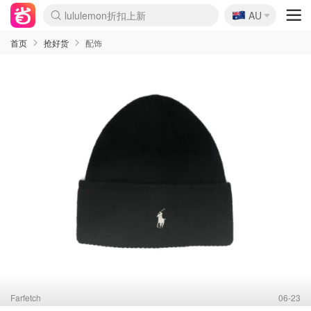
🇦🇺
Sasa美妆护肤3.5折
AU
SSENSE年中3折
FreshBeauty好价汇总
Cettire降价+叠9折
Farfetch折上8折
WWS Coles超市实拍
viagogo二手票捡漏
Myer清仓1折起
The Outnet奢牌1折起
David Jones 3折起
Flannels大牌1折
Perfumes Club护肤1折
AMIRO返校季6.2折
Oweek抽奖送Airpods
Amazon折扣汇总
eToro入金$200送$50
Amazon数码好物
ICONIC本周7.5折
ThedoubleF高奢地板价
Moose Knuckles 6折
丝芙兰5折起
EUFY官网3.7折起
Selenichast首饰2折
Trip机票酒店促销
YSL送5件彩妆礼
Amazon家居好物
BIGBANG巡演开票
David Jones时尚3折
Amazon美妆护肤
雅漾大喷$8
过敏原检测盒$33
伊索独家赠50ml沐浴露
科颜氏清仓3折
SEALIFE海洋馆门票6折
丝塔芙大白罐$16
订阅Newsletter送香薰
Cult Beauty 6.8折
Harrods圣诞日历2.3折
LN-CC奢牌私促3折
d'Alba空姐喷雾$16
EVE LOM套装逆天2折
Bernardelli独家4折
Adore Beauty 6折起
CT圣诞日历
Mytheresa奢品2.7折
Luxury Escapes 9折
Currentbody美容仪9折
MOON Garden Live
ALLSAINTS美衣3折
Roborock扫地机3.7折
Tingo Life水杯$24
Valentino官网5折
CR洗发护发6.3折
首页
抢好货
配饰
Farfetch
06-23