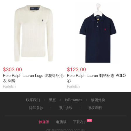
$303.00
$123.00
Polo Ralph Lauren Logo 绞花针织毛
Polo Ralph Lauren 刺绣标志 POLO
衣 刺绣
衫
Farfetch
Farfetch
联系我们
黑五
InRewards
饭团外卖
隐私条款
用户协议
版权声明
触屏版
电脑版
下载App
2019©dealmoon.com.au