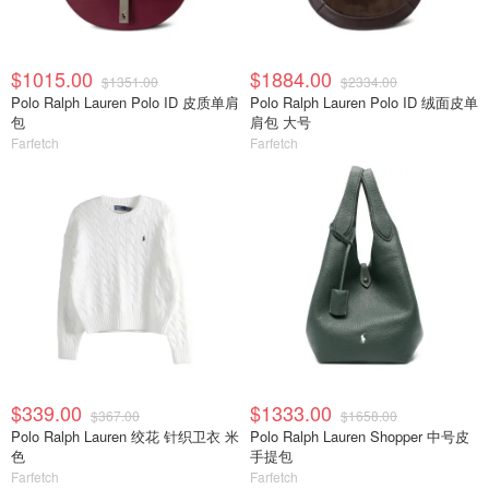
$1015.00
$1884.00
$1351.00
$2334.00
Polo Ralph Lauren Polo ID 皮质单肩
Polo Ralph Lauren Polo ID 绒面皮单
包
肩包 大号
Farfetch
Farfetch
$339.00
$1333.00
$367.00
$1658.00
Polo Ralph Lauren 绞花 针织卫衣 米
Polo Ralph Lauren Shopper 中号皮
色
手提包
Farfetch
Farfetch