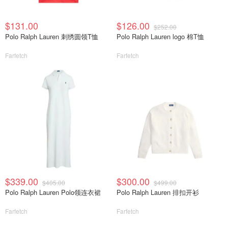
$131.00
$126.00
$252.00
Polo Ralph Lauren 刺绣圆领T恤
Polo Ralph Lauren logo 棉T恤
Farfetch
Farfetch
$339.00
$300.00
$405.00
$499.00
Polo Ralph Lauren Polo领连衣裙
Polo Ralph Lauren 排扣开衫
Farfetch
Farfetch