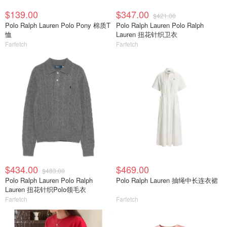
$139.00
$347.00
$421.00
Polo Ralph Lauren Polo Pony 棉质T
Polo Ralph Lauren Polo Ralph
恤
Lauren 扭花针织卫衣
Farfetch
Farfetch
$434.00
$469.00
$483.00
Polo Ralph Lauren Polo Ralph
Polo Ralph Lauren 抽绳中长连衣裙
Lauren 扭花针织Polo领毛衣
Farfetch
Farfetch