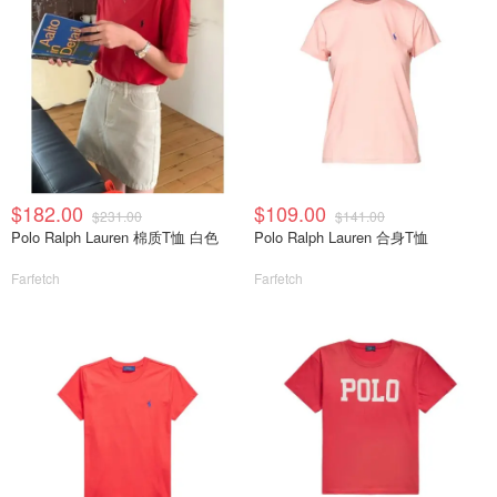
$182.00
$109.00
$231.00
$141.00
Polo Ralph Lauren 棉质T恤 白色
Polo Ralph Lauren 合身T恤
Farfetch
Farfetch