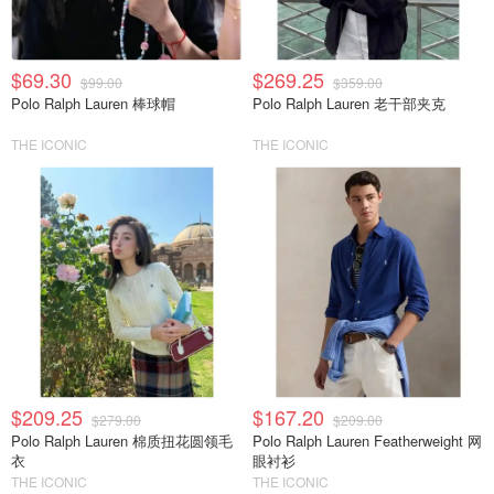
$69.30
$269.25
$99.00
$359.00
Polo Ralph Lauren 棒球帽
Polo Ralph Lauren 老干部夹克
THE ICONIC
THE ICONIC
$209.25
$167.20
$279.00
$209.00
Polo Ralph Lauren 棉质扭花圆领毛
Polo Ralph Lauren Featherweight 网
衣
眼衬衫
THE ICONIC
THE ICONIC