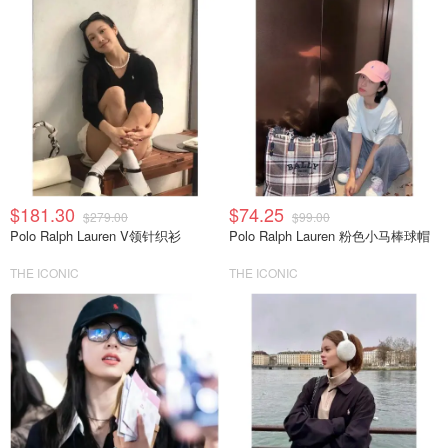
$181.30
$74.25
$279.00
$99.00
Polo Ralph Lauren V领针织衫
Polo Ralph Lauren 粉色小马棒球帽
THE ICONIC
THE ICONIC