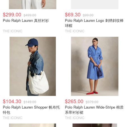
$299.00
$69.30
$499.00
$99.00
Polo Ralph Lauren 真丝衬衫
Polo Ralph Lauren Logo 刺绣斜纹棒
球帽
THE ICONIC
THE ICONIC
$104.30
$265.00
$149.00
$379.00
Polo Ralph Lauren Shopper 帆布托
Polo Ralph Lauren Wide-Stripe 棉质
特包
系带衬衫裙
THE ICONIC
THE ICONIC