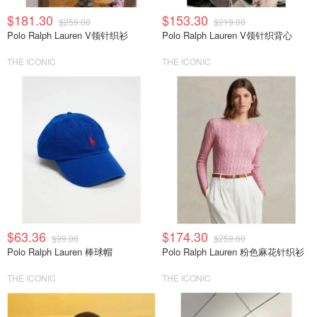
$181.30
$153.30
$259.00
$219.00
Polo Ralph Lauren V领针织衫
Polo Ralph Lauren V领针织背心
THE ICONIC
THE ICONIC
$63.36
$174.30
$99.00
$259.00
Polo Ralph Lauren 棒球帽
Polo Ralph Lauren 粉色麻花针织衫
THE ICONIC
THE ICONIC