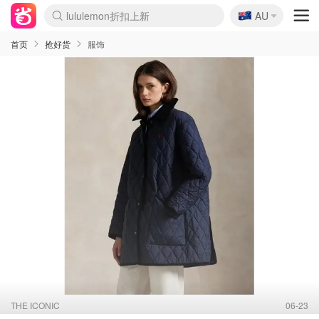
🇦🇺
Sasa美妆护肤3.5折
AU
lululemon折扣上新
SSENSE年中2.5折
FreshBeauty好价汇总
Cettire降价+叠9折
WWS Coles超市实拍
viagogo二手票捡漏
Myer超级周末
The Outnet奢牌1折起
David Jones 3折起
Flannels大牌1折
Perfumes Club护肤1折
AMIRO面罩$251
Amazon折扣汇总
eToro入金$200送$50
Amazon数码好物
ICONIC本周7.5折
ThedoubleF高奢地板价
Moose Knuckles 6折
丝芙兰5折起
EUFY摄像头$98
Selenichast首饰2折
Trip机票酒店促销
YSL送5件彩妆礼
Amazon家居好物
Amazon美妆护肤
雅漾大喷$8
过敏原检测盒$33
伊索独家赠50ml沐浴露
科颜氏高保湿面霜$29
SEALIFE海洋馆门票6折
丝塔芙大白罐$16
订阅Newsletter送香薰
Cult Beauty 6.8折
Harrods圣诞日历$525
LN-CC奢牌私促3折
d'Alba空姐喷雾$16
EVE LOM套装£56
Bernardelli独家4折
Adore Beauty 6折起
CT圣诞日历
Mytheresa奢品2.7折
Luxury Escapes 9折
Currentbody美容仪$881
MOON Garden Live
Roborock扫地机$649
Tingo Life水杯$24
Valentino官网5折
CR洗护套装$23
修丽可4件套$159
Myer彩妆2件7折
GANNI官网4.5折
Stylevana韩妆4折
Tessabit高奢8.5折
OGX洗发水$11
Amazon阿德莱德次日达
卡诗8.5折+赠礼
Philips Hue灯具8折
首页
抢好货
服饰
THE ICONIC
06-23