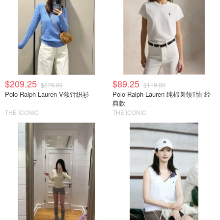
$209.25
$89.25
$279.00
$119.00
Polo Ralph Lauren V领针织衫
Polo Ralph Lauren 纯棉圆领T恤 经
典款
THE ICONIC
THE ICONIC