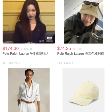
$174.30
$74.25
$259.00
$99.00
Polo Ralph Lauren V领麻花针织
Polo Ralph Lauren 卡其色棒球帽
THE ICONIC
THE ICONIC