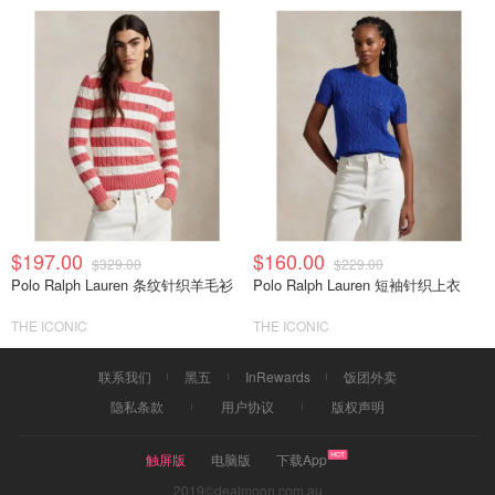
$197.00
$160.00
$329.00
$229.00
Polo Ralph Lauren 条纹针织羊毛衫
Polo Ralph Lauren 短袖针织上衣
THE ICONIC
THE ICONIC
联系我们
黑五
InRewards
饭团外卖
隐私条款
用户协议
版权声明
触屏版
电脑版
下载App
2019©dealmoon.com.au