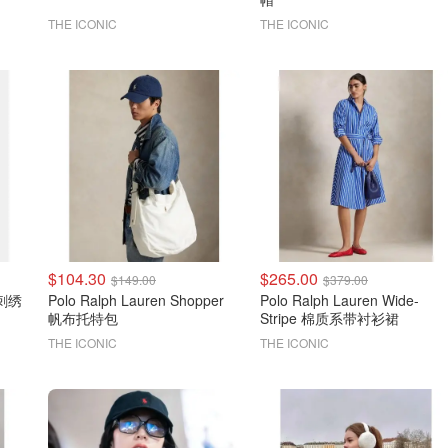
THE ICONIC
THE ICONIC
$104.30
$265.00
$149.00
$379.00
 刺绣
Polo Ralph Lauren Shopper
Polo Ralph Lauren Wide-
帆布托特包
Stripe 棉质系带衬衫裙
THE ICONIC
THE ICONIC