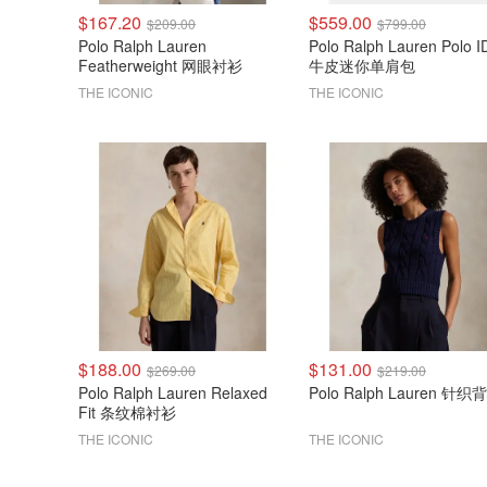
$167.20
$559.00
$209.00
$799.00
Polo Ralph Lauren
Polo Ralph Lauren Polo 
Featherweight 网眼衬衫
牛皮迷你单肩包
THE ICONIC
THE ICONIC
$188.00
$131.00
$269.00
$219.00
Polo Ralph Lauren Relaxed
Polo Ralph Lauren 针织
Fit 条纹棉衬衫
THE ICONIC
THE ICONIC