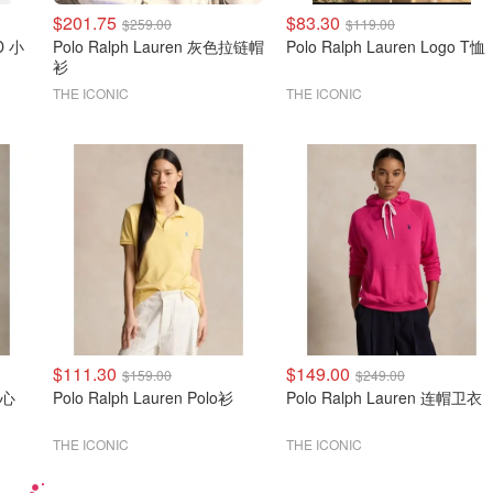
$201.75
$83.30
$259.00
$119.00
ID 小
Polo Ralph Lauren 灰色拉链帽
Polo Ralph Lauren Logo T恤
衫
THE ICONIC
THE ICONIC
$111.30
$149.00
$159.00
$249.00
背心
Polo Ralph Lauren Polo衫
Polo Ralph Lauren 连帽卫衣
THE ICONIC
THE ICONIC