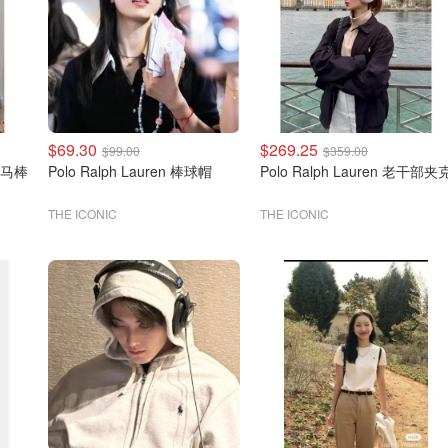
$69.30
$269.25
$99.00
$359.00
色小马棒
Polo Ralph Lauren 棒球帽
Polo Ralph Lauren 老干部夹
THE ICONIC
THE ICONIC