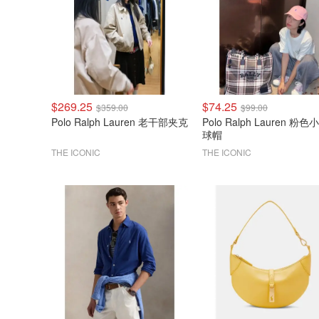
$269.25
$74.25
$359.00
$99.00
Polo Ralph Lauren 老干部夹克
Polo Ralph Lauren 粉
球帽
THE ICONIC
THE ICONIC