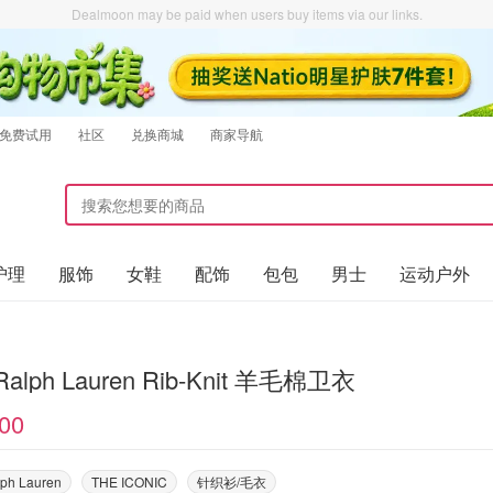
Dealmoon may be paid when users buy items via our links.
免费试用
社区
兑换商城
商家导航
护理
服饰
女鞋
配饰
包包
男士
运动户外
 Ralph Lauren Rib-Knit 羊毛棉卫衣
00
lph Lauren
THE ICONIC
针织衫/毛衣