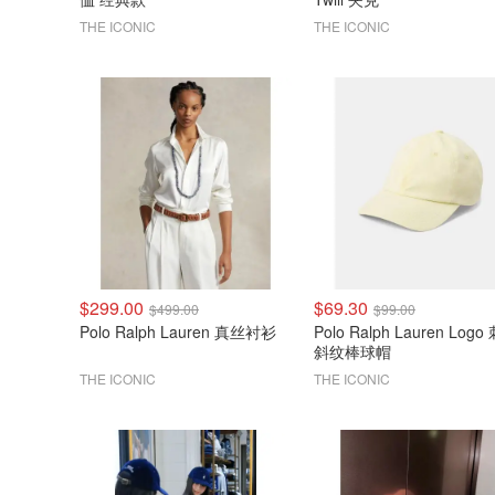
THE ICONIC
THE ICONIC
$299.00
$69.30
$499.00
$99.00
Polo Ralph Lauren 真丝衬衫
Polo Ralph Lauren Logo
斜纹棒球帽
THE ICONIC
THE ICONIC