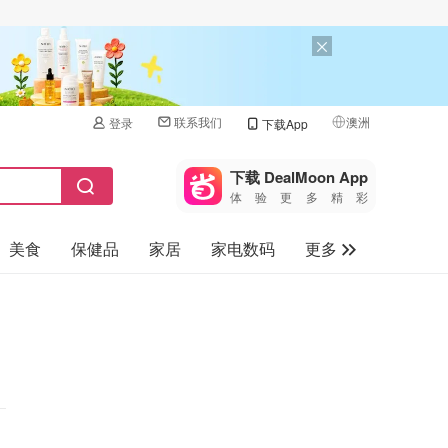
联系我们
澳洲
登录
下载App
🇺🇸
美国
下载 DealMoon App
体验更多精彩
🇨🇳
中国
美食
保健品
家居
家电数码
更多
🇨🇦
加拿大
🇬🇧
汽车
英国
旅游
🇩🇪
德国
母婴儿童
🇫🇷
法国
🇮🇹
意大利