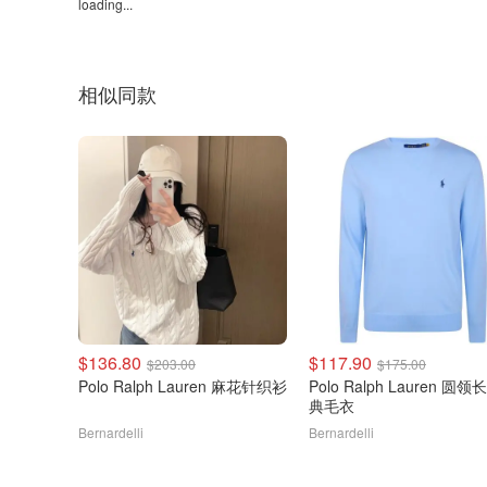
loading...
相似同款
$136.80
$117.90
$203.00
$175.00
Polo Ralph Lauren 麻花针织衫
Polo Ralph Lauren 圆
典毛衣
Bernardelli
Bernardelli