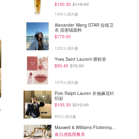
$100.30
$118.00
1430人感兴趣
Alexander Wang STAR 拉链卫
衣 高密绒面料
$770.00
1322人感兴趣
Yves Saint Laurent 裸粉管
$50.40
$72.00
1076人感兴趣
Polo Ralph Lauren 长袖麻花针
织衫
$105.30
$105.30
$212.00
$212.00
$105.30
$212.00
Polo Ralph Lauren 长袖麻花毛
Polo Ralph Lauren 长袖麻花针
衣
织衫
953人感兴趣
Bernardelli
Bernardelli
Maxwell & Williams Fluttering Meadow 12件餐具套装
春日感氛围餐具