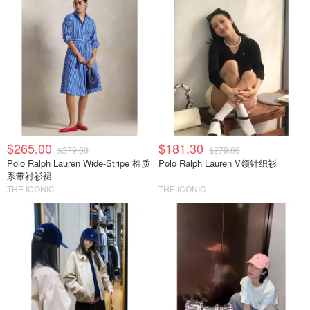
$265.00
$181.30
$379.00
$279.00
Polo Ralph Lauren Wide-Stripe 棉质
Polo Ralph Lauren V领针织衫
系带衬衫裙
THE ICONIC
THE ICONIC