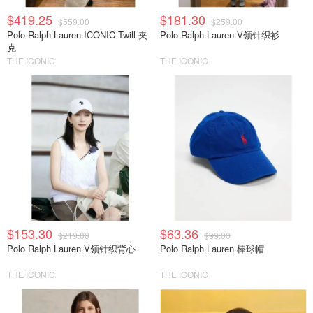
$419.25
$181.30
$559.00
$259.00
Polo Ralph Lauren ICONIC Twill 夹
Polo Ralph Lauren V领针织衫
克
THE ICONIC
THE ICONIC
$153.30
$63.36
$219.00
$99.00
Polo Ralph Lauren V领针织背心
Polo Ralph Lauren 棒球帽
THE ICONIC
THE ICONIC