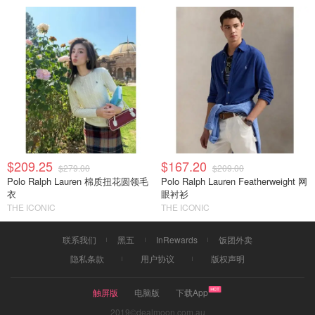
$209.25
$167.20
$279.00
$209.00
Polo Ralph Lauren 棉质扭花圆领毛
Polo Ralph Lauren Featherweight 网
衣
眼衬衫
THE ICONIC
THE ICONIC
联系我们
黑五
InRewards
饭团外卖
隐私条款
用户协议
版权声明
触屏版
电脑版
下载App
2019©dealmoon.com.au