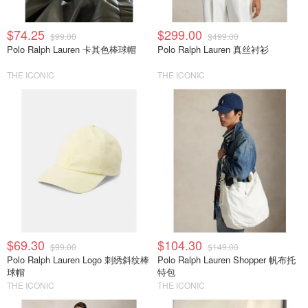
$74.25
$299.00
$99.00
$499.00
Polo Ralph Lauren 卡其色棒球帽
Polo Ralph Lauren 真丝衬衫
THE ICONIC
THE ICONIC
$69.30
$104.30
$99.00
$149.00
Polo Ralph Lauren Logo 刺绣斜纹棒
Polo Ralph Lauren Shopper 帆布托
球帽
特包
THE ICONIC
THE ICONIC