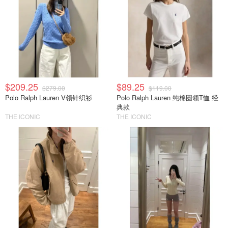
$209.25
$89.25
$279.00
$119.00
Polo Ralph Lauren V领针织衫
Polo Ralph Lauren 纯棉圆领T恤 经
典款
THE ICONIC
THE ICONIC