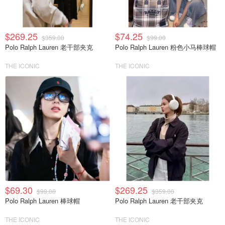
$269.25
$74.25
$359.00
$99.00
Polo Ralph Lauren 老干部夹克
Polo Ralph Lauren 粉色小马棒球帽
THE ICONIC
THE ICONIC
$69.30
$269.25
$99.00
$359.00
Polo Ralph Lauren 棒球帽
Polo Ralph Lauren 老干部夹克
THE ICONIC
THE ICONIC