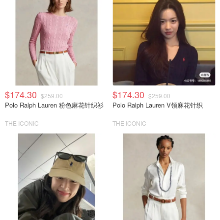
$174.30
$174.30
$259.00
$259.00
Polo Ralph Lauren 粉色麻花针织衫
Polo Ralph Lauren V领麻花针织
THE ICONIC
THE ICONIC