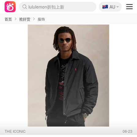
lululemon折扣上新
🇦🇺
Sasa美妆护肤3.5折
AU
SSENSE年中3折
FreshBeauty好价汇总
Cettire降价+叠9折
Farfetch折上8折
WWS Coles超市实拍
viagogo二手票捡漏
Myer清仓1折起
The Outnet奢牌1折起
David Jones 3折起
Flannels大牌1折
Perfumes Club护肤1折
AMIRO返校季6.2折
Oweek抽奖送Airpods
Amazon折扣汇总
eToro入金$200送$50
Amazon数码好物
ICONIC本周7.5折
ThedoubleF高奢地板价
Moose Knuckles 6折
丝芙兰5折起
EUFY官网3.7折起
Selenichast首饰2折
Trip机票酒店促销
YSL送5件彩妆礼
Amazon家居好物
BIGBANG巡演开票
David Jones时尚3折
Amazon美妆护肤
雅漾大喷$8
过敏原检测盒$33
伊索独家赠50ml沐浴露
科颜氏清仓3折
SEALIFE海洋馆门票6折
丝塔芙大白罐$16
订阅Newsletter送香薰
Cult Beauty 6.8折
Harrods圣诞日历2.3折
LN-CC奢牌私促3折
d'Alba空姐喷雾$16
EVE LOM套装逆天2折
Bernardelli独家4折
Adore Beauty 6折起
CT圣诞日历
Mytheresa奢品2.7折
Luxury Escapes 9折
Currentbody美容仪9折
MOON Garden Live
ALLSAINTS美衣3折
Roborock扫地机3.7折
Tingo Life水杯$24
Valentino官网5折
CR洗发护发6.3折
首页
抢好货
服饰
THE ICONIC
06-23