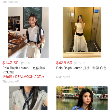
ThedoubleF
$142.60
$435.60
$230.00
$605.00
Polo Ralph Lauren 白色修身款
Polo Ralph Lauren 拼接中长裙 白色
POLO衫
折扣码：DEALMOON-AOT26
Mytheresa
ThedoubleF