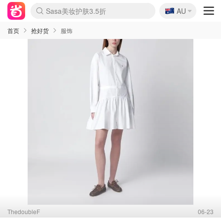
🇦🇺
Sasa美妆护肤3.5折
AU
lululemon折扣上新
SSENSE年中3折
FreshBeauty好价汇总
Cettire降价+叠9折
Farfetch折上8折
WWS Coles超市实拍
viagogo二手票捡漏
Myer清仓1折起
The Outnet奢牌1折起
David Jones 3折起
Flannels大牌1折
Perfumes Club护肤1折
AMIRO返校季6.2折
Oweek抽奖送Airpods
Amazon折扣汇总
eToro入金$200送$50
Amazon数码好物
ICONIC本周7.5折
ThedoubleF高奢地板价
Moose Knuckles 6折
丝芙兰5折起
EUFY官网3.7折起
Selenichast首饰2折
Trip机票酒店促销
YSL送5件彩妆礼
Amazon家居好物
BIGBANG巡演开票
David Jones时尚3折
Amazon美妆护肤
雅漾大喷$8
过敏原检测盒$33
伊索独家赠50ml沐浴露
科颜氏清仓3折
SEALIFE海洋馆门票6折
丝塔芙大白罐$16
订阅Newsletter送香薰
Cult Beauty 6.8折
Harrods圣诞日历2.3折
LN-CC奢牌私促3折
d'Alba空姐喷雾$16
EVE LOM套装逆天2折
Bernardelli独家4折
Adore Beauty 6折起
CT圣诞日历
Mytheresa奢品2.7折
Luxury Escapes 9折
Currentbody美容仪9折
MOON Garden Live
ALLSAINTS美衣3折
Roborock扫地机3.7折
Tingo Life水杯$24
Valentino官网5折
CR洗发护发6.3折
首页
抢好货
服饰
ThedoubleF
06-23