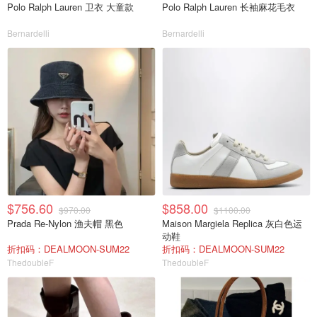
Polo Ralph Lauren 卫衣 大童款
Polo Ralph Lauren 长袖麻花毛衣
Bernardelli
Bernardelli
$756.60
$858.00
$970.00
$1100.00
Prada Re-Nylon 渔夫帽 黑色
Maison Margiela Replica 灰白色运
动鞋
折扣码：DEALMOON-SUM22
折扣码：DEALMOON-SUM22
ThedoubleF
ThedoubleF