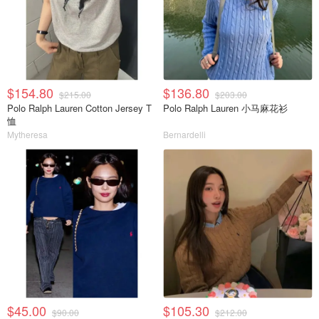
$154.80
$136.80
$215.00
$203.00
Polo Ralph Lauren Cotton Jersey T
Polo Ralph Lauren 小马麻花衫
恤
Mytheresa
Bernardelli
$45.00
$105.30
$90.00
$212.00