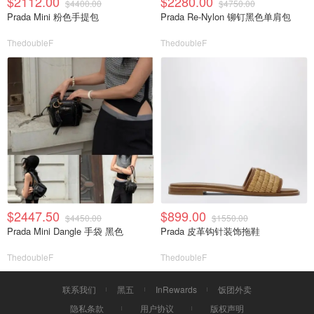
$2112.00
$2280.00
$4400.00
$4750.00
Prada Mini 粉色手提包
Prada Re-Nylon 铆钉黑色单肩包
ThedoubleF
ThedoubleF
$2447.50
$899.00
$4450.00
$1550.00
Prada Mini Dangle 手袋 黑色
Prada 皮革钩针装饰拖鞋
ThedoubleF
ThedoubleF
联系我们
黑五
InRewards
饭团外卖
隐私条款
用户协议
版权声明