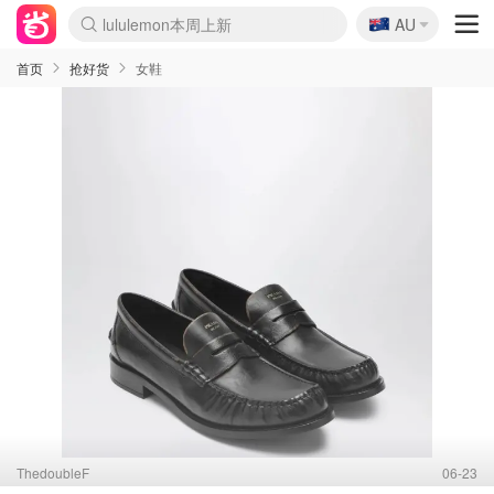
🇦🇺
Sasa美妆护肤3.5折
AU
lululemon本周上新
SSENSE年中3折
FreshBeauty好价汇总
Cettire降价+叠9折
Farfetch折上8折
WWS Coles超市实拍
viagogo二手票捡漏
Myer清仓1折起
The Outnet奢牌1折起
David Jones 3折起
Flannels大牌1折
Perfumes Club护肤1折
AMIRO返校季6.2折
Oweek抽奖送Airpods
Amazon折扣汇总
eToro入金$200送$50
Amazon数码好物
ICONIC本周7.5折
ThedoubleF高奢地板价
Moose Knuckles 6折
丝芙兰5折起
EUFY官网3.7折起
Selenichast首饰2折
Trip机票酒店促销
YSL送5件彩妆礼
Amazon家居好物
BIGBANG巡演开票
David Jones时尚3折
Amazon美妆护肤
雅漾大喷$8
过敏原检测盒$33
伊索独家赠50ml沐浴露
科颜氏送高保湿面霜
CW药房打折海报
SEALIFE海洋馆门票6折
丝塔芙大白罐$16
订阅Newsletter送香薰
Cult Beauty 6.8折
Harrods圣诞日历2.3折
LN-CC奢牌私促3折
d'Alba空姐喷雾$16
EVE LOM套装逆天2折
Bernardelli独家4折
Adore Beauty 6折起
CT圣诞日历
Mytheresa奢品2.7折
首页
抢好货
女鞋
ThedoubleF
06-23