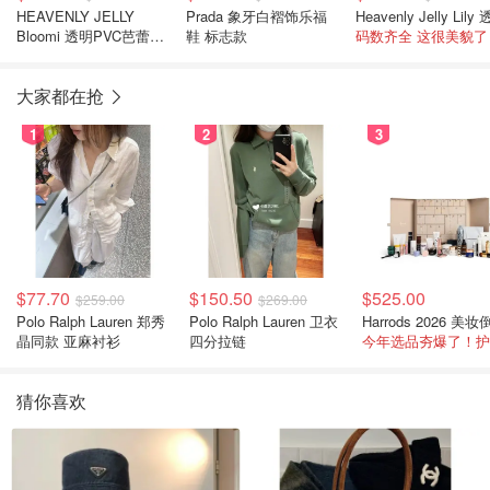
HEAVENLY JELLY
Prada 象牙白褶饰乐福
Bloomi 透明PVC芭蕾鞋
鞋 标志款
码数齐全 这很美貌了
珠饰花
大家都在抢
1
2
3
$77.70
$150.50
$525.00
$259.00
$269.00
Polo Ralph Lauren 郑秀
Polo Ralph Lauren 卫衣
晶同款 亚麻衬衫
四分拉链
猜你喜欢