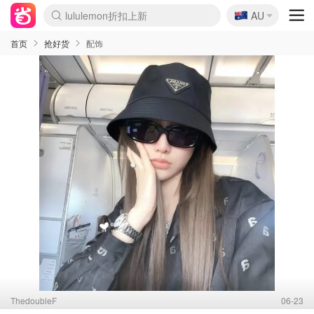
🇦🇺
Sasa美妆护肤3.5折
AU
lululemon折扣上新
SSENSE年中3折
FreshBeauty好价汇总
Cettire降价+叠9折
Farfetch折上8折
WWS Coles超市实拍
viagogo二手票捡漏
Myer清仓1折起
The Outnet奢牌1折起
David Jones 3折起
Flannels大牌1折
Perfumes Club护肤1折
AMIRO返校季6.2折
Oweek抽奖送Airpods
Amazon折扣汇总
eToro入金$200送$50
Amazon数码好物
ICONIC本周7.5折
ThedoubleF高奢地板价
Moose Knuckles 6折
丝芙兰5折起
EUFY官网3.7折起
Selenichast首饰2折
Trip机票酒店促销
YSL送5件彩妆礼
Amazon家居好物
BIGBANG巡演开票
David Jones时尚3折
Amazon美妆护肤
雅漾大喷$8
过敏原检测盒$33
伊索独家赠50ml沐浴露
科颜氏清仓3折
SEALIFE海洋馆门票6折
丝塔芙大白罐$16
订阅Newsletter送香薰
Cult Beauty 6.8折
Harrods圣诞日历2.3折
LN-CC奢牌私促3折
d'Alba空姐喷雾$16
EVE LOM套装逆天2折
Bernardelli独家4折
Adore Beauty 6折起
CT圣诞日历
Mytheresa奢品2.7折
Luxury Escapes 9折
Currentbody美容仪9折
MOON Garden Live
ALLSAINTS美衣3折
Roborock扫地机3.7折
Tingo Life水杯$24
Valentino官网5折
CR洗发护发6.3折
首页
抢好货
配饰
ThedoubleF
06-23