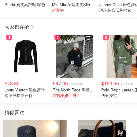
Prada 麂皮高跟鞋 咖色
Miu Miu 深紫漆皮Slingback Buckle鞋
Jimmy Choo 粉色蕾
超百搭
珍珠装饰低胸内衣
大家都在抢
1
2
3
$43.50
£47.00
$150.50
£155.00
$269.00
Louis Vuitton 黑色荷叶
The North Face 黑武士冲锋衣
Polo Ralph Lauren 卫衣
边罗纹棉质开衫
震撼史低！冲！
四分拉链
猜你喜欢