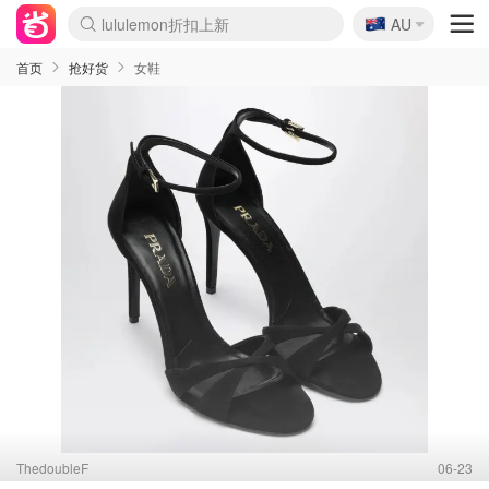
🇦🇺
Sasa美妆护肤3.5折
AU
lululemon折扣上新
SSENSE年中2.5折
FreshBeauty好价汇总
Cettire降价+叠9折
WWS Coles超市实拍
viagogo二手票捡漏
Myer超级周末
The Outnet奢牌1折起
David Jones 3折起
Flannels大牌1折
Perfumes Club护肤1折
AMIRO面罩$251
Amazon折扣汇总
eToro入金$200送$50
Amazon数码好物
ICONIC本周7.5折
ThedoubleF高奢地板价
Moose Knuckles 6折
丝芙兰5折起
EUFY摄像头$98
Selenichast首饰2折
Trip机票酒店促销
YSL送5件彩妆礼
Amazon家居好物
Amazon美妆护肤
雅漾大喷$8
过敏原检测盒$33
伊索独家赠50ml沐浴露
科颜氏高保湿面霜$29
SEALIFE海洋馆门票6折
丝塔芙大白罐$16
订阅Newsletter送香薰
Cult Beauty 6.8折
Harrods圣诞日历$525
LN-CC奢牌私促3折
d'Alba空姐喷雾$16
EVE LOM套装£56
Bernardelli独家4折
Adore Beauty 6折起
CT圣诞日历
Mytheresa奢品2.7折
Luxury Escapes 9折
Currentbody美容仪$881
MOON Garden Live
Roborock扫地机$649
Tingo Life水杯$24
Valentino官网5折
CR洗护套装$23
修丽可4件套$159
Myer彩妆2件7折
GANNI官网4.5折
Stylevana韩妆4折
Tessabit高奢8.5折
OGX洗发水$11
Amazon阿德莱德次日达
卡诗8.5折+赠礼
Philips Hue灯具8折
首页
抢好货
女鞋
ThedoubleF
06-23