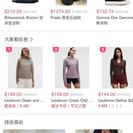
$210.29
$1374.65
$132.74
$301.99
$1963.56
$283.82
Birkenstock Boston 软
Prada 厚底乐福鞋
Comme Des Garcon
床垫凉鞋
帆布鞋
大家都在抢
1
2
3
$189.00
$159.00
$144.00
$349.00
$299.00
$179.00
lululemon Down and Around 羽绒夹克
lululemon Cross Chill 女士运动外套
暖揭灰！5.4折
接近半价！罕见力度
0-8码！！！！
猜你喜欢