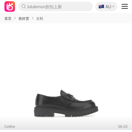
🇦🇺
AU
Sasa美妆护肤3.5折
SSENSE年中3折
FreshBeauty好价汇总
Cettire降价+叠9折
WWS Coles超市实拍
viagogo二手票捡漏
Myer超级周末1折
The Outnet奢牌1折起
David Jones 3折起
Flannels大牌1折
Perfumes Club护肤1折
AMIRO返校季6.2折
Amazon折扣汇总
eToro入金$200送$50
Amazon数码好物
ICONIC本周7.5折
ThedoubleF高奢地板价
Moose Knuckles 6折
丝芙兰5折起
EUFY官网3.7折起
Selenichast首饰2折
Trip机票酒店促销
YSL送5件彩妆礼
Amazon家居好物
Amazon美妆护肤
雅漾大喷$8
过敏原检测盒$33
伊索独家赠50ml沐浴露
科颜氏清仓3折
SEALIFE海洋馆门票6折
丝塔芙大白罐$16
订阅Newsletter送香薰
Cult Beauty 6.8折
Harrods圣诞日历2.3折
LN-CC奢牌私促3折
d'Alba空姐喷雾$16
EVE LOM套装逆天2折
Bernardelli独家4折
Adore Beauty 6折起
CT圣诞日历
Mytheresa奢品2.7折
Luxury Escapes 9折
Currentbody美容仪9折
MOON Garden Live
Roborock扫地机3.7折
Tingo Life水杯$24
Valentino官网5折
CR洗发护发6.3折
修丽可套装7.4折
Myer彩妆2件7折
GANNI官网4.5折
Stylevana韩妆4折
Tessabit高奢8.5折
OGX洗护4折
Amazon阿德莱德次日达
卡诗8.5折+赠礼
Philips Hue灯具8折
首页
抢好货
女鞋
Cettire
06-23