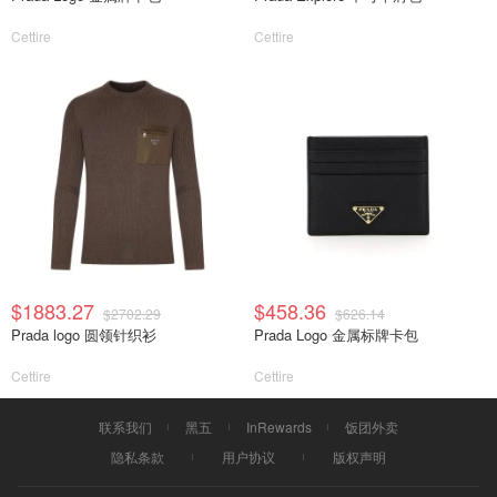
Cettire
Cettire
$1883.27
$458.36
$2702.29
$626.14
Prada logo 圆领针织衫
Prada Logo 金属标牌卡包
Cettire
Cettire
联系我们
黑五
InRewards
饭团外卖
隐私条款
用户协议
版权声明