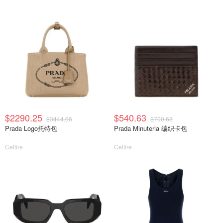
$2290.25
$540.63
$3444.66
$700.68
Prada Logo托特包
Prada Minuteria 编织卡包
Cettire
Cettire