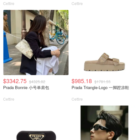
Cettire
Cettire
$3342.75
$985.18
$4325.82
$1781.55
Prada Bonnie 小号单肩包
Prada Triangle-Logo 一脚蹬凉鞋
Cettire
Cettire