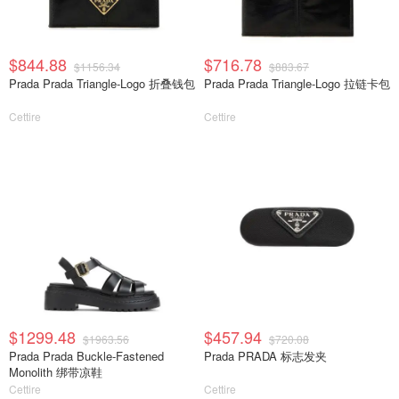
$844.88
$716.78
$1156.34
$883.67
Prada Prada Triangle-Logo 折叠钱包
Prada Prada Triangle-Logo 拉链卡包
Cettire
Cettire
$1299.48
$457.94
$1963.56
$720.08
Prada Prada Buckle-Fastened
Prada PRADA 标志发夹
Monolith 绑带凉鞋
Cettire
Cettire