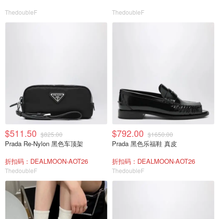
ThedoubleF
ThedoubleF
$511.50
$792.00
$825.00
$1650.00
Prada Re-Nylon 黑色车顶架
Prada 黑色乐福鞋 真皮
折扣码：DEALMOON-AOT26
折扣码：DEALMOON-AOT26
ThedoubleF
ThedoubleF