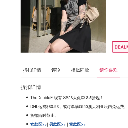
DEAL
猜你喜欢
折扣详情
评论
相似同款
折扣详情
TheDoubleF 现有 SS26大促💥
2.5折起！
DHL运费$60.93，或订单满€550澳大利亚境内免运费。
折扣随时截止。
女款区>>
|
男款区>>
|
童款区>>