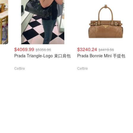
$4069.99
$3240.24
$5356.96
$4419.56
Prada Triangle-Logo 束口肩包
Prada Bonnie Mini 手提包
Cettire
Cettire