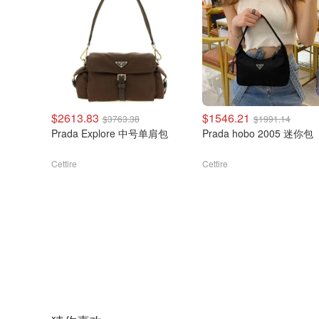
$2613.83
$1546.21
$3763.38
$1991.14
Prada Explore 中号单肩包
Prada hobo 2005 迷你包
Cettire
Cettire