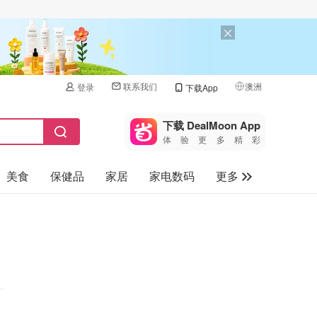
联系我们
澳洲
登录
下载App
🇺🇸
美国
下载 DealMoon App
体验更多精彩
🇨🇳
中国
美食
保健品
家居
家电数码
更多
🇨🇦
加拿大
🇬🇧
汽车
英国
旅游
🇩🇪
德国
母婴儿童
🇫🇷
法国
🇮🇹
意大利