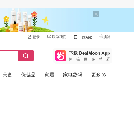
联系我们
澳洲
登录
下载App
🇺🇸
美国
下载 DealMoon App
体验更多精彩
🇨🇳
中国
美食
保健品
家居
家电数码
更多
🇨🇦
加拿大
🇬🇧
汽车
英国
旅游
🇩🇪
德国
母婴儿童
🇫🇷
法国
🇮🇹
意大利