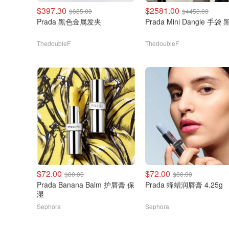
$397.30
$2581.00
$685.00
$4450.00
Prada 黑色金属发夹
Prada Mini Dangle 手袋
ThedoubleF
ThedoubleF
$72.00
$72.00
$80.00
$80.00
Prada Banana Balm 护唇膏 保
Prada 蜂蜡润唇膏 4.25g
湿
Sephora
Sephora