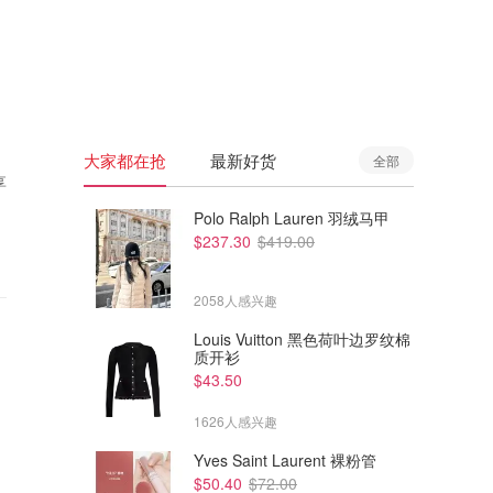
🇦🇺
澳洲
🇳🇿
新西兰
大家都在抢
最新好货
全部
享
Polo Ralph Lauren 羽绒马甲
$237.30
$419.00
2058人感兴趣
Louis Vuitton 黑色荷叶边罗纹棉
质开衫
$43.50
1626人感兴趣
Yves Saint Laurent 裸粉管
$50.40
$72.00