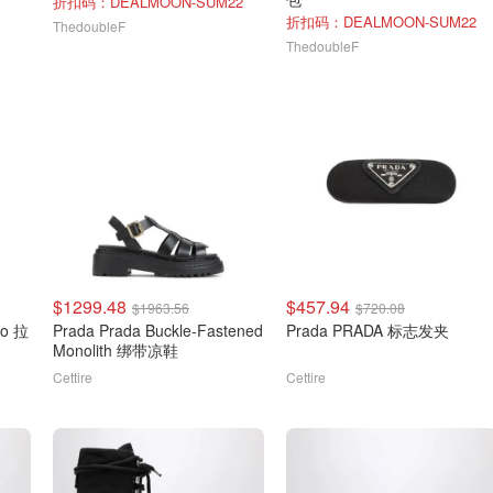
折扣码：DEALMOON-SUM22
折扣码：DEALMOON-SUM22
ThedoubleF
ThedoubleF
$1299.48
$457.94
$1963.56
$720.08
go 拉
Prada Prada Buckle-Fastened
Prada PRADA 标志发夹
Monolith 绑带凉鞋
Cettire
Cettire