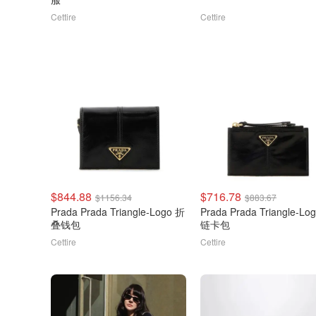
Cettire
Cettire
$844.88
$716.78
$1156.34
$883.67
Prada Prada Triangle-Logo 折
Prada Prada Triangle-Lo
叠钱包
链卡包
Cettire
Cettire