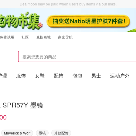
Dealmoon may be paid when users buy items via our links.
免费试用
社区
兑换商城
商家导航
护理
服饰
女鞋
配饰
包包
男士
运动户外
Prada SPR57Y 墨镜
00
Maverick & Wolf
墨镜
其他配饰