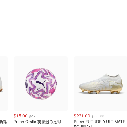
$15.00
$231.00
$25.00
$330.00
运动鞋
Puma Orbita 英超迷你足球
Puma FUTURE 9 ULTIMATE
FG 足球鞋