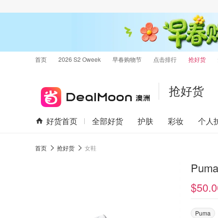
首页
2026 S2 Oweek
早春购物节
点击排行
抢好货
抢好货
好货首页
全部好货
护肤
彩妆
个人
首页
抢好货
女鞋
Puma
$50.0
Puma