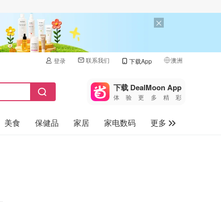
联系我们
澳洲
登录
下载App
🇺🇸
美国
下载 DealMoon App
体验更多精彩
🇨🇳
中国
美食
保健品
家居
家电数码
更多
🇨🇦
加拿大
🇬🇧
汽车
英国
旅游
🇩🇪
德国
母婴儿童
🇫🇷
法国
🇮🇹
意大利