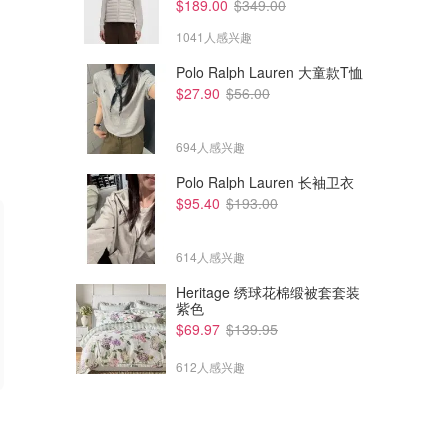
$189.00
$349.00
1041人感兴趣
Polo Ralph Lauren 大童款T恤
$27.90
$56.00
694人感兴趣
Polo Ralph Lauren 长袖卫衣
$95.40
$193.00
614人感兴趣
Heritage 绣球花棉缎被套套装
紫色
$69.97
$139.95
612人感兴趣