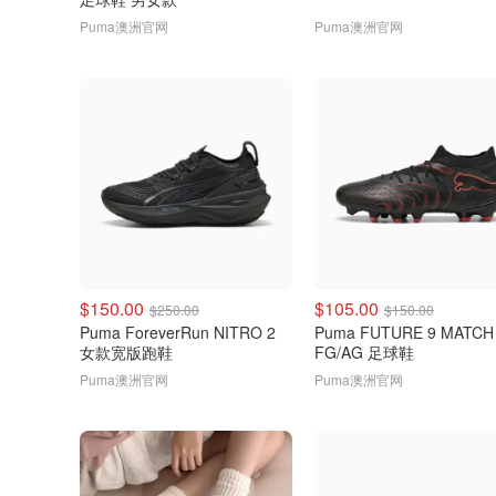
Puma澳洲官网
Puma澳洲官网
$150.00
$105.00
$250.00
$150.00
Puma ForeverRun NITRO 2
Puma FUTURE 9 MATCH
女款宽版跑鞋
FG/AG 足球鞋
Puma澳洲官网
Puma澳洲官网