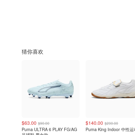
猜你喜欢
$63.00
$140.00
$90.00
$200.00
Puma ULTRA 6 PLAY FG/AG
Puma King Indoor 中性
足球鞋 男女款