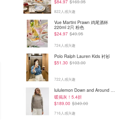
$84.97
$169.95
822人感兴趣
Vue Martini Prawn 鸡尾酒杯
220ml 2只 粉色
$24.97
$49.95
724人感兴趣
Polo Ralph Lauren Kids 衬衫
$51.30
$103.00
722人感兴趣
lululemon Down and Around 羽绒夹克
暖揭灰！5.4折
$189.00
$349.00
716人感兴趣