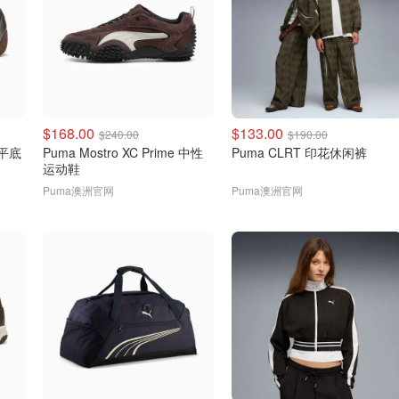
$168.00
$133.00
$240.00
$190.00
蕾平底
Puma Mostro XC Prime 中性
Puma CLRT 印花休闲裤
运动鞋
Puma澳洲官网
Puma澳洲官网