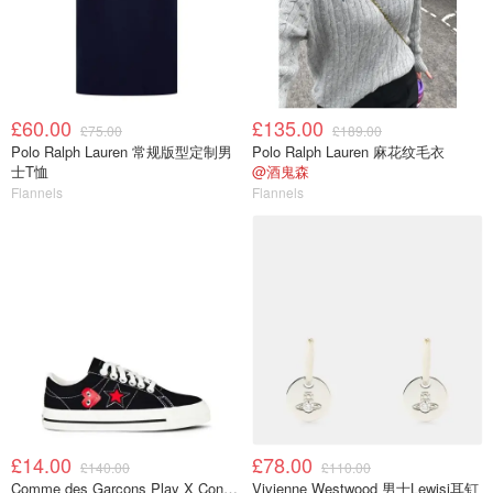
£60.00
£135.00
£75.00
£189.00
Polo Ralph Lauren 常规版型定制男
Polo Ralph Lauren 麻花纹毛衣
士T恤
@酒鬼森
Flannels
Flannels
£14.00
£78.00
£140.00
£110.00
Comme des Garcons Play X Converse One Star 帆布鞋
Vivienne Westwood 男士Lewisi耳钉