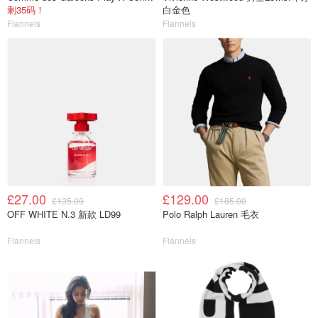
剩35码！
白金色
Flannels
Flannels
£27.00
£129.00
£135.00
£185.00
OFF WHITE N.3 新款 LD99
Polo Ralph Lauren 毛衣
Flannels
Flannels