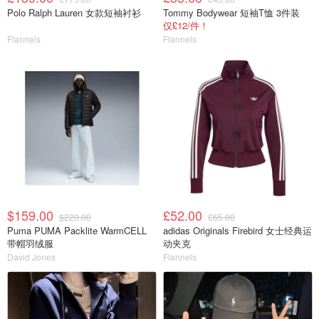
Polo Ralph Lauren 女款短袖衬衫
Tommy Bodywear 短袖T恤 3件装
仅£12/件！
Flannels
Flannels
$159.00
£52.00
$220.00
£65.00
Puma PUMA Packlite WarmCELL
adidas Originals Firebird 女士经典运
带帽羽绒服
动夹克
David Jones
Flannels