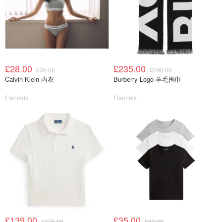
£28.00
£235.00
£35.00
£290.00
Calvin Klein 内衣
Burberry Logo 羊毛围巾
Flannels
Flannels
£139.00
£35.00
£175.00
£43.00