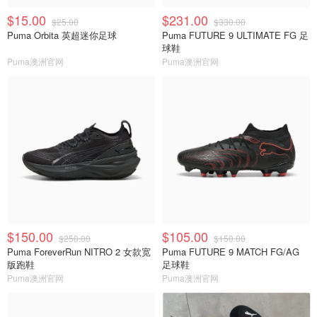
$15.00
$231.00
$25.00
$330.00
Puma Orbita 英超迷你足球
Puma FUTURE 9 ULTIMATE FG 足
球鞋
Puma澳洲官网
Puma澳洲官网
$150.00
$105.00
$250.00
$150.00
Puma ForeverRun NITRO 2 女款宽
Puma FUTURE 9 MATCH FG/AG
版跑鞋
足球鞋
Puma澳洲官网
Puma澳洲官网