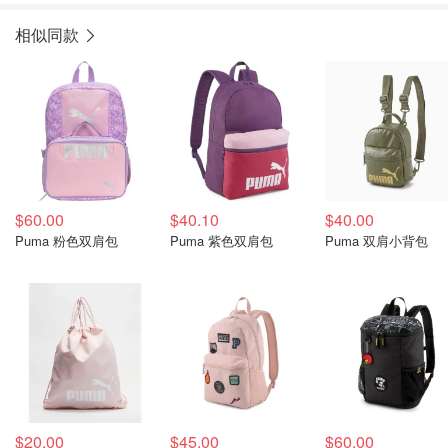
相似同款
$60.00
$40.10
$40.00
Puma 粉色双肩包
Puma 紫色双肩包
Puma 双肩小背包
$20.00
$45.00
$60.00