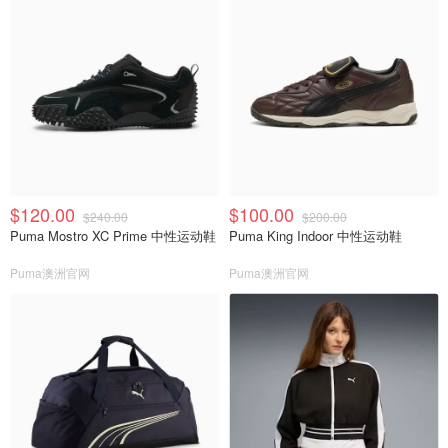
$120.00
$100.00
$240.00
$200.00
Puma Mostro XC Prime 中性运动鞋
Puma King Indoor 中性运动鞋
Puma澳洲官网
Puma澳洲官网