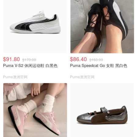
$91.80
$86.40
$170.00
$160.00
Puma V-S2 休闲运动鞋 白黑色
Puma Speedcat Go 女鞋 黑白色
Puma澳洲官网
Puma澳洲官网