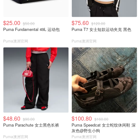
$25.00
$75.60
$50.00
$120.00
Puma Fundamental 49L 运动包
Puma T7 女士短款运动夹克 黑色
Puma澳洲官网
Puma澳洲官网
$48.60
$100.80
$90.00
$160.00
Puma Parachute 女士黑色长裤
Puma Speedcat 女士蛇纹休闲鞋 深
灰色@野生小狗
Puma澳洲官网
Puma澳洲官网