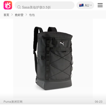
🇦🇺
Sasa美妆护肤3.5折
AU
lululemon折扣上新
SSENSE年中2.5折
FreshBeauty好价汇总
Cettire降价+叠9折
WWS Coles超市实拍
viagogo二手票捡漏
Myer超级周末
The Outnet奢牌1折起
David Jones 3折起
Flannels大牌1折
Perfumes Club护肤1折
AMIRO面罩$251
Amazon折扣汇总
eToro入金$200送$50
Amazon数码好物
ICONIC本周7.5折
ThedoubleF高奢地板价
Moose Knuckles 6折
丝芙兰5折起
EUFY摄像头$98
Selenichast首饰2折
Trip机票酒店促销
YSL送5件彩妆礼
Amazon家居好物
Amazon美妆护肤
雅漾大喷$8
过敏原检测盒$33
伊索独家赠50ml沐浴露
科颜氏高保湿面霜$29
SEALIFE海洋馆门票6折
丝塔芙大白罐$16
订阅Newsletter送香薰
Cult Beauty 6.8折
Harrods圣诞日历$525
LN-CC奢牌私促3折
d'Alba空姐喷雾$16
EVE LOM套装£56
Bernardelli独家4折
Adore Beauty 6折起
CT圣诞日历
Mytheresa奢品2.7折
Luxury Escapes 9折
Currentbody美容仪$881
MOON Garden Live
Roborock扫地机$649
Tingo Life水杯$24
Valentino官网5折
CR洗护套装$23
修丽可4件套$159
Myer彩妆2件7折
GANNI官网4.5折
Stylevana韩妆4折
Tessabit高奢8.5折
OGX洗发水$11
Amazon阿德莱德次日达
卡诗8.5折+赠礼
Philips Hue灯具8折
首页
抢好货
包包
Puma澳洲官网
06-23