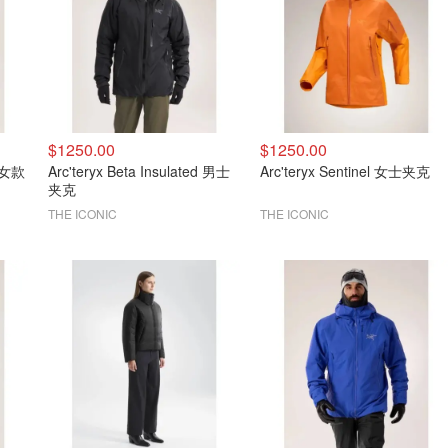
$1250.00
$1250.00
y 女款
Arc'teryx Beta Insulated 男士
Arc'teryx Sentinel 女士夹克
夹克
THE ICONIC
THE ICONIC