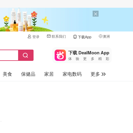
联系我们
澳洲
登录
下载App
🇺🇸
美国
下载 DealMoon App
体验更多精彩
🇨🇳
中国
美食
保健品
家居
家电数码
更多
🇨🇦
加拿大
🇬🇧
汽车
英国
旅游
🇩🇪
德国
母婴儿童
🇫🇷
法国
🇮🇹
意大利