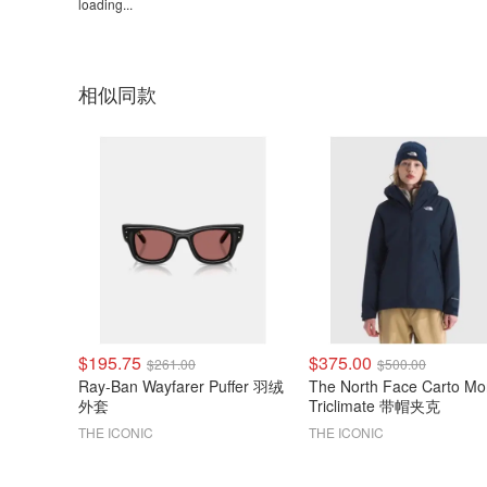
loading...
相似同款
$195.75
$375.00
$261.00
$500.00
Ray-Ban Wayfarer Puffer 羽绒
The North Face Carto M
外套
Triclimate 带帽夹克
THE ICONIC
THE ICONIC