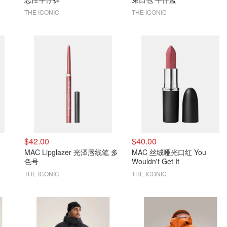
THE ICONIC
THE ICONIC
$42.00
$40.00
MAC Lipglazer 光泽唇线笔 多
MAC 丝绒哑光口红 You
色号
Wouldn't Get It
THE ICONIC
THE ICONIC