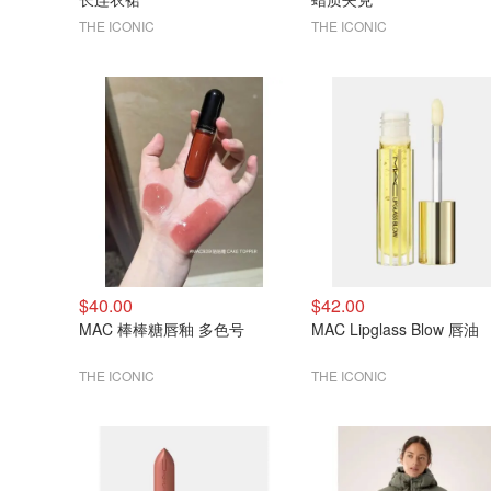
THE ICONIC
THE ICONIC
$40.00
$42.00
MAC 棒棒糖唇釉 多色号
MAC Lipglass Blow 唇油
THE ICONIC
THE ICONIC