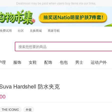
Dealmoon may be paid when users buy items via our links.
免费试用
社区
兑换商城
商家导航
护理
服饰
女鞋
配饰
包包
男士
运动户外
s Suva Hardshell 防水夹克
00
THE ICONIC
外套