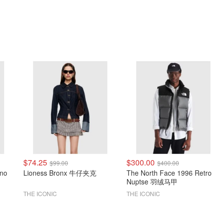
$74.25
$300.00
$99.00
$400.00
ono
Lioness Bronx 牛仔夹克
The North Face 1996 Retro
Nuptse 羽绒马甲
THE ICONIC
THE ICONIC