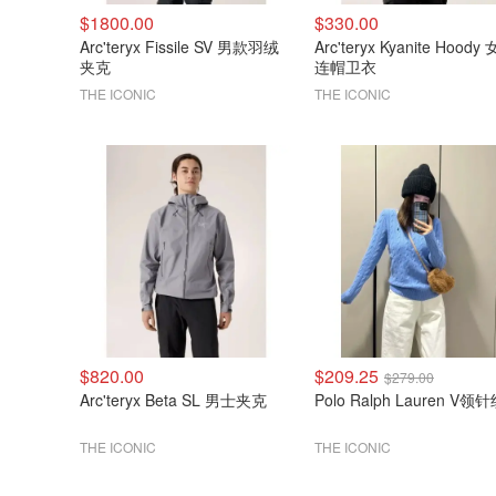
$1800.00
$330.00
Arc'teryx Fissile SV 男款羽绒
Arc'teryx Kyanite Hoody
夹克
连帽卫衣
THE ICONIC
THE ICONIC
$820.00
$209.25
$279.00
Arc'teryx Beta SL 男士夹克
Polo Ralph Lauren V领
THE ICONIC
THE ICONIC