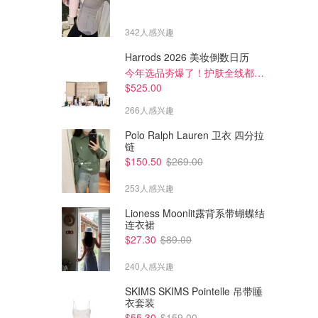
342人感兴趣
Harrods 2026 美妆倒数日历
今年选品夯爆了！护肤全线都很绝
$525.00
266人感兴趣
Polo Ralph Lauren 卫衣 四分拉
链
$150.50
$269.00
253人感兴趣
Lioness Moonlit露背系带蝴蝶结
连衣裙
$551.57
$492.00
$1305.86
$820.00
$27.30
$89.00
Burberry 格子衬衫
Acne Studios 扎染牛仔衬衫
240人感兴趣
Dealmoon澳新省钱快报
Dealmoon澳新省钱快报
SKIMS SKIMS Pointelle 吊带睡
衣套装
$55.30
$159.00