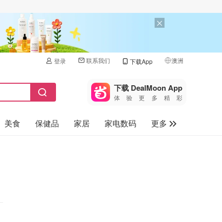
联系我们
澳洲
登录
下载App
🇺🇸
美国
下载 DealMoon App
体验更多精彩
🇨🇳
中国
美食
保健品
家居
家电数码
更多
🇨🇦
加拿大
🇬🇧
汽车
英国
旅游
🇩🇪
德国
母婴儿童
🇫🇷
法国
🇮🇹
意大利