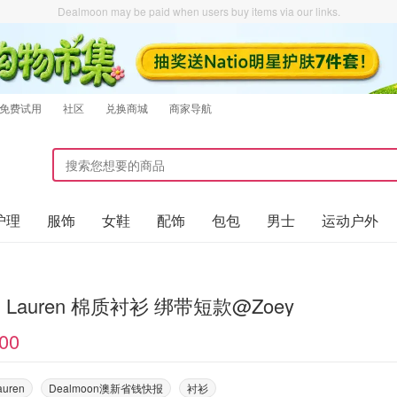
Dealmoon may be paid when users buy items via our links.
免费试用
社区
兑换商城
商家导航
护理
服饰
女鞋
配饰
包包
男士
运动户外
Ralph Lauren 棉质衬衫 绑带短款@Zoey
00
auren
Dealmoon澳新省钱快报
衬衫