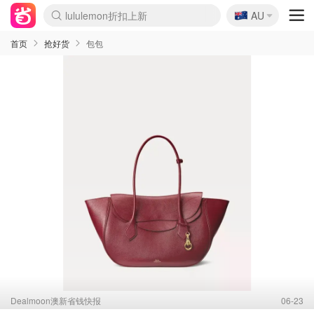
🇦🇺
Sasa美妆护肤3.5折
AU
lululemon折扣上新
SSENSE年中3折
FreshBeauty好价汇总
Cettire降价+叠9折
Farfetch折上8折
WWS Coles超市实拍
viagogo二手票捡漏
Myer清仓1折起
The Outnet奢牌1折起
David Jones 3折起
Flannels大牌1折
Perfumes Club护肤1折
AMIRO返校季6.2折
Oweek抽奖送Airpods
Amazon折扣汇总
eToro入金$200送$50
Amazon数码好物
ICONIC本周7.5折
ThedoubleF高奢地板价
Moose Knuckles 6折
丝芙兰5折起
EUFY官网3.7折起
Selenichast首饰2折
Trip机票酒店促销
YSL送5件彩妆礼
Amazon家居好物
BIGBANG巡演开票
David Jones时尚3折
Amazon美妆护肤
雅漾大喷$8
过敏原检测盒$33
伊索独家赠50ml沐浴露
科颜氏清仓3折
SEALIFE海洋馆门票6折
丝塔芙大白罐$16
订阅Newsletter送香薰
Cult Beauty 6.8折
Harrods圣诞日历2.3折
LN-CC奢牌私促3折
d'Alba空姐喷雾$16
EVE LOM套装逆天2折
Bernardelli独家4折
Adore Beauty 6折起
CT圣诞日历
Mytheresa奢品2.7折
Luxury Escapes 9折
Currentbody美容仪9折
MOON Garden Live
ALLSAINTS美衣3折
Roborock扫地机3.7折
Tingo Life水杯$24
Valentino官网5折
CR洗发护发6.3折
首页
抢好货
包包
Dealmoon澳新省钱快报
06-23