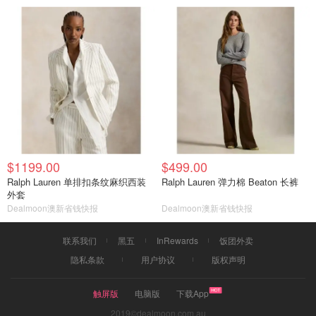
$1199.00
$499.00
Ralph Lauren 单排扣条纹麻织西装
Ralph Lauren 弹力棉 Beaton 长裤
外套
Dealmoon澳新省钱快报
Dealmoon澳新省钱快报
联系我们
黑五
InRewards
饭团外卖
隐私条款
用户协议
版权声明
触屏版
电脑版
下载App
2019©dealmoon.com.au