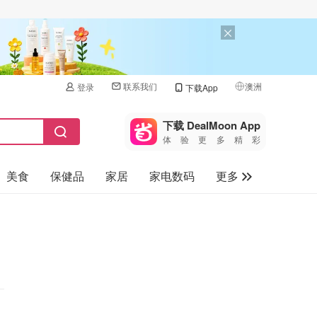
联系我们
澳洲
登录
下载App
🇺🇸
美国
下载 DealMoon App
体验更多精彩
🇨🇳
中国
美食
保健品
家居
家电数码
更多
🇨🇦
加拿大
🇬🇧
汽车
英国
旅游
🇩🇪
德国
母婴儿童
🇫🇷
法国
🇮🇹
意大利