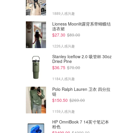
1889人感兴趣
Lioness Moonlit露背系带蝴蝶结
连衣裙
$27.30
$89.00
1226人感兴趣
Stanley Iceflow 2.0 吸管杯 30oz
Dried Pine
$36.75
$70.00
1184人感兴趣
Polo Ralph Lauren 卫衣 四分拉
链
$559.00
$699.00
$799.00
$999.00
$150.50
$269.00
Ralph Lauren Polo ID 格纹羊
Ralph Lauren Polo ID 羊毛迷
毛迷你链条包
你斜挎包
1159人感兴趣
Dealmoon澳新省钱快报
Dealmoon澳新省钱快报
HP OmniBook 7 14英寸笔记本
粉色
$3499.00
$4999.00