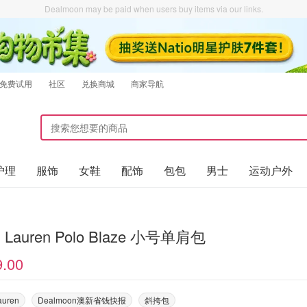
Dealmoon may be paid when users buy items via our links.
免费试用
社区
兑换商城
商家导航
护理
服饰
女鞋
配饰
包包
男士
运动户外
h Lauren Polo Blaze 小号单肩包
9.00
auren
Dealmoon澳新省钱快报
斜挎包