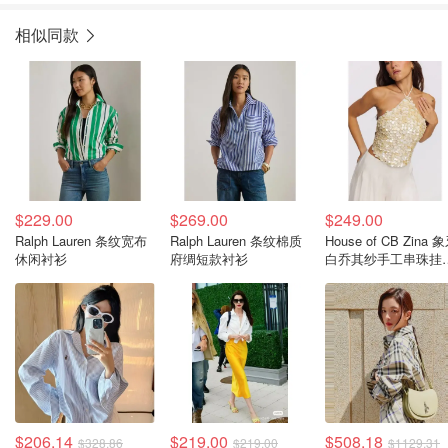
相似同款
$229.00
$269.00
$249.00
Ralph Lauren 条纹宽布
Ralph Lauren 条纹棉质
House of CB Zina 
休闲衬衫
府绸短款衬衫
白乔其纱手工串珠挂
上衣
$206.14
$219.00
$508.18
$328.86
$219.00
$1129.31