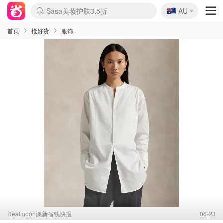
🇦🇺
Sasa美妆护肤3.5折
AU
lululemon折扣上新
SSENSE年中2.5折
FreshBeauty好价汇总
Cettire降价+叠9折
WWS Coles超市实拍
viagogo二手票捡漏
Myer超级周末
The Outnet奢牌1折起
David Jones 3折起
Flannels大牌1折
Perfumes Club护肤1折
AMIRO面罩$251
Amazon折扣汇总
eToro入金$200送$50
Amazon数码好物
ICONIC本周7.5折
ThedoubleF高奢地板价
Moose Knuckles 6折
丝芙兰5折起
EUFY摄像头$98
Selenichast首饰2折
Trip机票酒店促销
YSL送5件彩妆礼
Amazon家居好物
Amazon美妆护肤
雅漾大喷$8
过敏原检测盒$33
伊索独家赠50ml沐浴露
科颜氏高保湿面霜$29
SEALIFE海洋馆门票6折
丝塔芙大白罐$16
订阅Newsletter送香薰
Cult Beauty 6.8折
Harrods圣诞日历$525
LN-CC奢牌私促3折
d'Alba空姐喷雾$16
EVE LOM套装£56
Bernardelli独家4折
Adore Beauty 6折起
CT圣诞日历
Mytheresa奢品2.7折
Luxury Escapes 9折
Currentbody美容仪$881
MOON Garden Live
Roborock扫地机$649
Tingo Life水杯$24
Valentino官网5折
CR洗护套装$23
修丽可4件套$159
Myer彩妆2件7折
GANNI官网4.5折
Stylevana韩妆4折
Tessabit高奢8.5折
OGX洗发水$11
Amazon阿德莱德次日达
卡诗8.5折+赠礼
Philips Hue灯具8折
首页
抢好货
服饰
Dealmoon澳新省钱快报
06-23