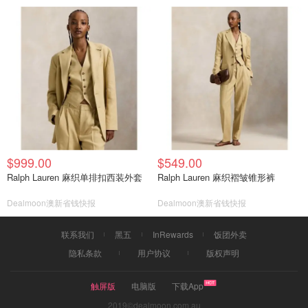
$999.00
$549.00
Ralph Lauren 麻织单排扣西装外套
Ralph Lauren 麻织褶皱锥形裤
Dealmoon澳新省钱快报
Dealmoon澳新省钱快报
联系我们
黑五
InRewards
饭团外卖
隐私条款
用户协议
版权声明
触屏版
电脑版
下载App
2019©dealmoon.com.au