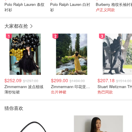
Polo Ralph Lauren 条纹
Polo Ralph Lauren 白衬
Burberry 格纹长袖衬
衬衫
衫
卢正义同款
大家都在抢
1
2
3
$252.09
$299.00
$207.18
$1297.00
$1494.00
$1514.00
Zimmermann 波点植绒
Zimmermann 印花亚麻露背中长连衣裙
薄纱短裙
出片神裙
热巴同款
猜你喜欢