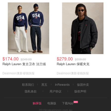
$174.00
$279.00
$249.00
$559.00
Ralph Lauren 复古卫衣 法兰绒
Ralph Lauren 保暖夹克
Dealmoon澳新省钱快报
Dealmoon澳新省钱快报
联系我们
黑五
InRewards
饭团外卖
隐私条款
用户协议
版权声明
触屏版
电脑版
下载App
2019©dealmoon.com.au