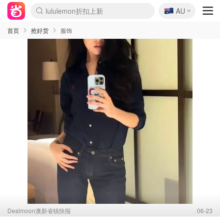
🇦🇺
Sasa美妆护肤3.5折
AU
SSENSE年中2.5折
FreshBeauty好价汇总
Cettire降价+叠9折
WWS Coles超市实拍
viagogo二手票捡漏
Myer超级周末
The Outnet奢牌1折起
David Jones 3折起
Flannels大牌1折
Perfumes Club护肤1折
AMIRO面罩$251
Amazon折扣汇总
eToro入金$200送$50
Amazon数码好物
ICONIC本周7.5折
ThedoubleF高奢地板价
Moose Knuckles 6折
丝芙兰5折起
EUFY摄像头$98
Selenichast首饰2折
Trip机票酒店促销
YSL送5件彩妆礼
Amazon家居好物
Amazon美妆护肤
雅漾大喷$8
过敏原检测盒$33
伊索独家赠50ml沐浴露
科颜氏高保湿面霜$29
SEALIFE海洋馆门票6折
丝塔芙大白罐$16
订阅Newsletter送香薰
Cult Beauty 6.8折
Harrods圣诞日历$525
LN-CC奢牌私促3折
d'Alba空姐喷雾$16
EVE LOM套装£56
Bernardelli独家4折
Adore Beauty 6折起
CT圣诞日历
Mytheresa奢品2.7折
Luxury Escapes 9折
Currentbody美容仪$881
MOON Garden Live
Roborock扫地机$649
Tingo Life水杯$24
Valentino官网5折
CR洗护套装$23
修丽可4件套$159
Myer彩妆2件7折
GANNI官网4.5折
Stylevana韩妆4折
Tessabit高奢8.5折
OGX洗发水$11
Amazon阿德莱德次日达
卡诗8.5折+赠礼
Philips Hue灯具8折
首页
抢好货
服饰
Dealmoon澳新省钱快报
06-23