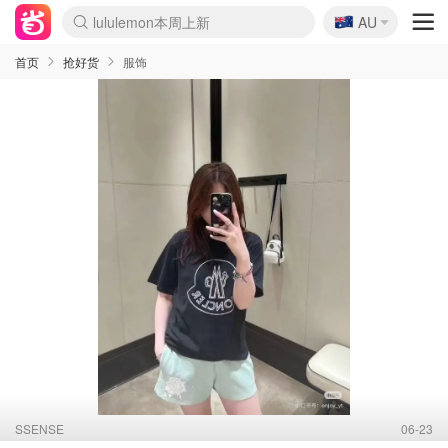
🇦🇺
Sasa美妆护肤3.5折
AU
SSENSE年中3折
FreshBeauty好价汇总
Cettire降价+叠9折
Farfetch折上8折
WWS Coles超市实拍
viagogo二手票捡漏
Myer清仓1折起
The Outnet奢牌1折起
David Jones 3折起
Flannels大牌1折
Perfumes Club护肤1折
AMIRO返校季6.2折
Oweek抽奖送Airpods
Amazon折扣汇总
eToro入金$200送$50
Amazon数码好物
ICONIC本周7.5折
ThedoubleF高奢地板价
Moose Knuckles 6折
丝芙兰5折起
EUFY官网3.7折起
Selenichast首饰2折
Trip机票酒店促销
YSL送5件彩妆礼
Amazon家居好物
BIGBANG巡演开票
David Jones时尚3折
Amazon美妆护肤
雅漾大喷$8
过敏原检测盒$33
伊索独家赠50ml沐浴露
科颜氏送高保湿面霜
CW药房打折海报
SEALIFE海洋馆门票6折
丝塔芙大白罐$16
订阅Newsletter送香薰
Cult Beauty 6.8折
Harrods圣诞日历2.3折
LN-CC奢牌私促3折
d'Alba空姐喷雾$16
EVE LOM套装逆天2折
Bernardelli独家4折
Adore Beauty 6折起
CT圣诞日历
Mytheresa奢品2.7折
首页
抢好货
服饰
SSENSE
06-23