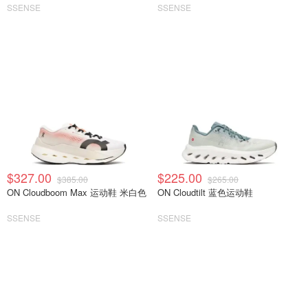
SSENSE
SSENSE
$327.00
$225.00
$385.00
$265.00
ON Cloudboom Max 运动鞋 米白色
ON Cloudtilt 蓝色运动鞋
SSENSE
SSENSE