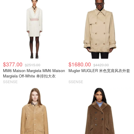
$377.00
$1680.00
$2515.00
$4420.00
MM6 Maison Margiela MM6 Maison
Mugler MUGLER 米色宽肩风衣外套
Margiela Off-White 单排扣大衣
SSENSE
SSENSE