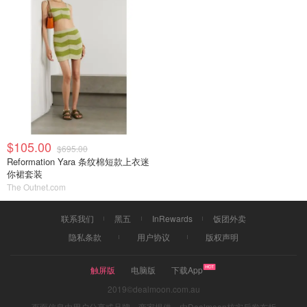
$105.00
$695.00
Reformation Yara 条纹棉短款上衣迷
你裙套装
The Outnet.com
联系我们
黑五
InRewards
饭团外卖
隐私条款
用户协议
版权声明
触屏版
电脑版
下载App
2019©dealmoon.com.au
页面信息由用户分享或品牌、商家提供，由Dealmoon核实后发布折