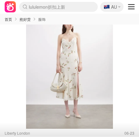
lululemon折扣上新
🇦🇺
AU
Sasa美妆护肤3.5折
SSENSE年中3折
FreshBeauty好价汇总
Cettire降价+叠9折
WWS Coles超市实拍
viagogo二手票捡漏
Myer超级周末1折
The Outnet奢牌1折起
David Jones 3折起
Flannels大牌1折
Perfumes Club护肤1折
AMIRO返校季6.2折
Amazon折扣汇总
eToro入金$200送$50
Amazon数码好物
ICONIC本周7.5折
ThedoubleF高奢地板价
Moose Knuckles 6折
丝芙兰5折起
EUFY官网3.7折起
Selenichast首饰2折
Trip机票酒店促销
YSL送5件彩妆礼
Amazon家居好物
Amazon美妆护肤
雅漾大喷$8
过敏原检测盒$33
伊索独家赠50ml沐浴露
科颜氏清仓3折
SEALIFE海洋馆门票6折
丝塔芙大白罐$16
订阅Newsletter送香薰
Cult Beauty 6.8折
Harrods圣诞日历2.3折
LN-CC奢牌私促3折
d'Alba空姐喷雾$16
EVE LOM套装逆天2折
Bernardelli独家4折
Adore Beauty 6折起
CT圣诞日历
Mytheresa奢品2.7折
Luxury Escapes 9折
Currentbody美容仪9折
MOON Garden Live
Roborock扫地机3.7折
Tingo Life水杯$24
Valentino官网5折
CR洗发护发6.3折
修丽可套装7.4折
Myer彩妆2件7折
GANNI官网4.5折
Stylevana韩妆4折
Tessabit高奢8.5折
OGX洗护4折
Amazon阿德莱德次日达
卡诗8.5折+赠礼
Philips Hue灯具8折
首页
抢好货
服饰
Liberty London
06-23