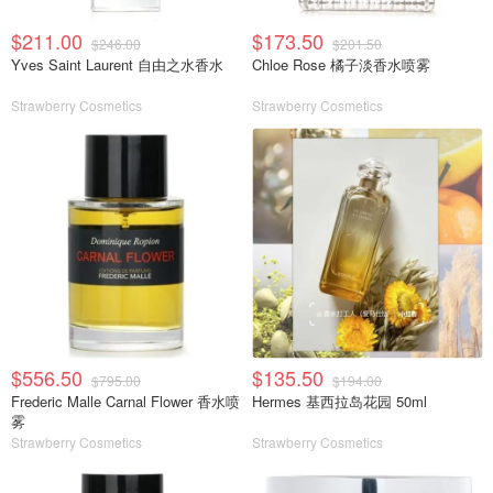
$211.00
$173.50
$246.00
$201.50
Yves Saint Laurent 自由之水香水
Chloe Rose 橘子淡香水喷雾
Strawberry Cosmetics
Strawberry Cosmetics
$556.50
$135.50
$795.00
$194.00
Frederic Malle Carnal Flower 香水喷
Hermes 基西拉岛花园 50ml
雾
Strawberry Cosmetics
Strawberry Cosmetics