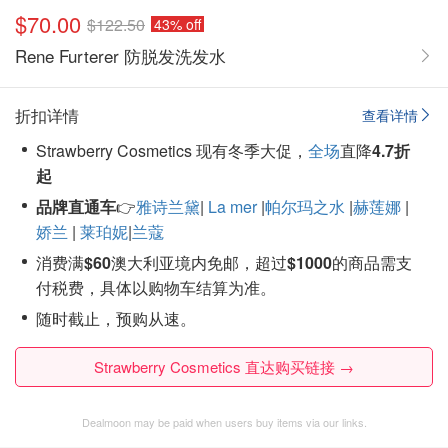
$70.00
$122.50
43% off
Rene Furterer 防脱发洗发水
折扣详情
查看详情
Strawberry Cosmetics 现有冬季大促，
全场
直降
4.7折
起
品牌直通车
👉
雅诗兰黛
|
La mer
|
帕尔玛之水
|
赫莲娜
|
娇兰
|
莱珀妮
|
兰蔻
消费满
$60
澳大利亚境内免邮，超过
$1000
的商品需支
付税费，具体以购物车结算为准。
随时截止，预购从速。
Strawberry Cosmetics 直达购买链接 →
Dealmoon may be paid when users buy items via our links.