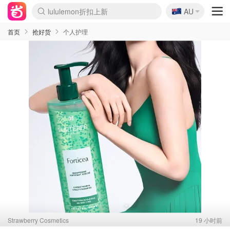
🇦🇺
Sasa美妆护肤3.5折
AU
SSENSE年中2.5折
FreshBeauty好价汇总
Cettire降价+叠9折
WWS Coles超市实拍
viagogo二手票捡漏
Myer折扣汇总
The Outnet奢牌1折起
David Jones 3折起
Flannels大牌1折
Perfumes Club护肤1折
AMIRO面罩$251
Amazon折扣汇总
eToro入金$200送$50
Amazon数码好物
ICONIC本周7.5折
ThedoubleF高奢地板价
Moose Knuckles 6折
EUFY摄像头$98
Selenichast首饰2折
Trip机票酒店促销
YSL送5件彩妆礼
Amazon家居好物
Amazon美妆护肤
雅漾大喷$8
过敏原检测盒$33
科颜氏高保湿面霜$29
SEALIFE海洋馆门票6折
丝塔芙大白罐$16
订阅Newsletter送香薰
Cult Beauty 6.8折
Harrods圣诞日历$525
LN-CC奢牌私促3折
d'Alba空姐喷雾$16
EVE LOM套装£56
Bernardelli独家4折
Adore Beauty 6折起
CT圣诞日历
Mytheresa奢品2.7折
Luxury Escapes 9折
Currentbody美容仪$881
MOON Garden Live
Roborock扫地机$649
Tingo Life水杯$24
Valentino官网5折
CR洗护套装$23
修丽可4件套$159
GANNI官网4.5折
Stylevana韩妆4折
Tessabit高奢8.5折
OGX洗发水$11
Amazon阿德莱德次日达
卡诗8.5折+赠礼
Philips Hue灯具8折
La Mer送8件礼值$529
首页
抢好货
个人护理
Strawberry Cosmetics
19 小时前