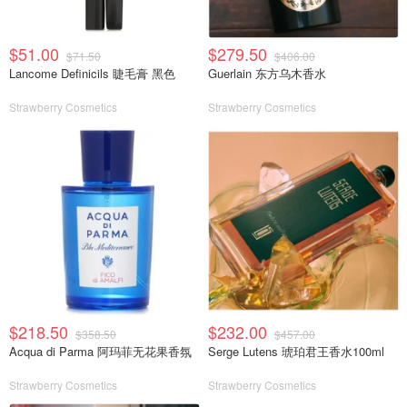
$51.00
$279.50
$71.50
$406.00
Lancome Definicils 睫毛膏 黑色
Guerlain 东方乌木香水
Strawberry Cosmetics
Strawberry Cosmetics
$218.50
$232.00
$358.50
$457.00
Acqua di Parma 阿玛菲无花果香氛
Serge Lutens 琥珀君王香水100ml
Strawberry Cosmetics
Strawberry Cosmetics