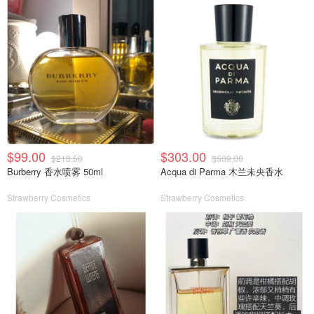
$99.00
$303.00
$218.50
$609.00
Burberry 香水喷雾 50ml
Acqua di Parma 木兰未央香水
Strawberry Cosmetics
Strawberry Cosmetics