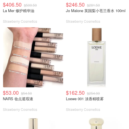
$406.50
$246.50
$500.50
$281.50
La Mer 修护精华油
Jo Malone 英国梨小苍兰香水 100ml
Strawberry Cosmetics
Strawberry Cosmetics
$53.00
$162.50
$54.50
$254.00
NARS 妆点遮瑕液
Loewe 001 淡香精喷雾
Strawberry Cosmetics
Strawberry Cosmetics