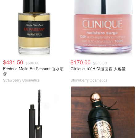
$431.50
$170.00
$600.00
$238.00
Frederic Malle En Passant 香水喷
Clinique 100H 保湿面霜 大容量
雾
Strawberry Cosmetics
Strawberry Cosmetics