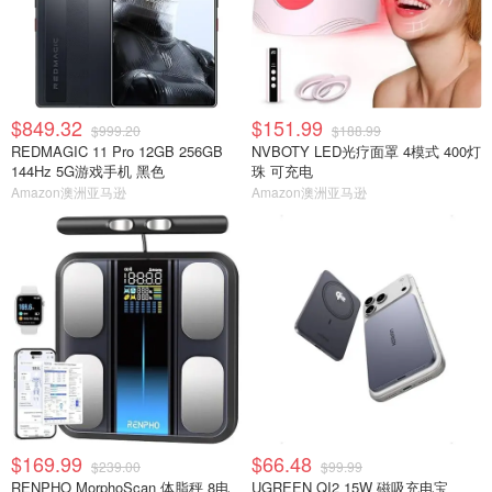
$849.32
$151.99
$999.20
$188.99
REDMAGIC 11 Pro 12GB 256GB
NVBOTY LED光疗面罩 4模式 400灯
144Hz 5G游戏手机 黑色
珠 可充电
Amazon澳洲亚马逊
Amazon澳洲亚马逊
$169.99
$66.48
$239.00
$99.99
RENPHO MorphoScan 体脂秤 8电
UGREEN QI2 15W 磁吸充电宝