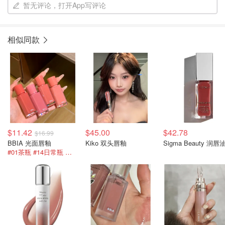
暂无评论，打开App写评论
相似同款
$11.42
$45.00
$42.78
$16.99
BBIA 光面唇釉
Kiko 双头唇釉
Sigma Beauty 润唇
#01茶瓶 #14日常瓶 嫩到想亲自己