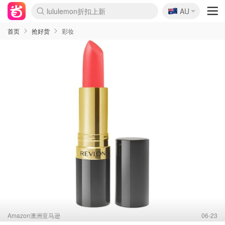
🇦🇺
Sasa美妆护肤3.5折
AU
lululemon折扣上新
SSENSE年中3折
FreshBeauty好价汇总
Cettire降价+叠9折
Farfetch折上8折
WWS Coles超市实拍
viagogo二手票捡漏
Myer清仓1折起
The Outnet奢牌1折起
David Jones 3折起
Flannels大牌1折
Perfumes Club护肤1折
AMIRO返校季6.2折
Oweek抽奖送Airpods
Amazon折扣汇总
eToro入金$200送$50
Amazon数码好物
ICONIC本周7.5折
ThedoubleF高奢地板价
Moose Knuckles 6折
丝芙兰5折起
EUFY官网3.7折起
Selenichast首饰2折
Trip机票酒店促销
YSL送5件彩妆礼
Amazon家居好物
BIGBANG巡演开票
David Jones时尚3折
Amazon美妆护肤
雅漾大喷$8
过敏原检测盒$33
伊索独家赠50ml沐浴露
科颜氏清仓3折
SEALIFE海洋馆门票6折
丝塔芙大白罐$16
订阅Newsletter送香薰
Cult Beauty 6.8折
Harrods圣诞日历2.3折
LN-CC奢牌私促3折
d'Alba空姐喷雾$16
EVE LOM套装逆天2折
Bernardelli独家4折
Adore Beauty 6折起
CT圣诞日历
Mytheresa奢品2.7折
Luxury Escapes 9折
Currentbody美容仪9折
卡诗9折+赠4件礼
MOON Garden Live
ALLSAINTS美衣3折
Roborock扫地机3.7折
Tingo Life水杯$24
Valentino官网5折
CR洗发护发6.3折
首页
抢好货
彩妆
Amazon澳洲亚马逊
06-23