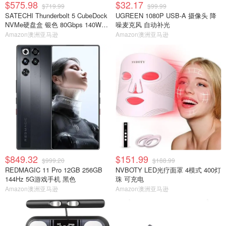
$575.98
$32.17
$719.99
$99.99
SATECHI Thunderbolt 5 CubeDock
UGREEN 1080P USB-A 摄像头 降
NVMe硬盘盒 银色 80Gbps 140W扩
噪麦克风 自动补光
展坞
Amazon澳洲亚马逊
Amazon澳洲亚马逊
$849.32
$151.99
$999.20
$188.99
REDMAGIC 11 Pro 12GB 256GB
NVBOTY LED光疗面罩 4模式 400灯
144Hz 5G游戏手机 黑色
珠 可充电
Amazon澳洲亚马逊
Amazon澳洲亚马逊