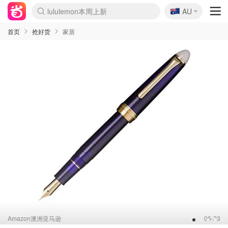
🇦🇺
Sasa美妆护肤3.5折
AU
lululemon本周上新
SSENSE年中3折
FreshBeauty好价汇总
Cettire降价+叠9折
Farfetch折上8折
WWS Coles超市实拍
viagogo二手票捡漏
Myer清仓1折起
The Outnet奢牌1折起
David Jones 3折起
Flannels大牌1折
Perfumes Club护肤1折
AMIRO返校季6.2折
Oweek抽奖送Airpods
Amazon折扣汇总
eToro入金$200送$50
Amazon数码好物
ICONIC本周7.5折
ThedoubleF高奢地板价
Moose Knuckles 6折
丝芙兰5折起
EUFY官网3.7折起
Selenichast首饰2折
Trip机票酒店促销
YSL送5件彩妆礼
Amazon家居好物
BIGBANG巡演开票
David Jones时尚3折
Amazon美妆护肤
雅漾大喷$8
过敏原检测盒$33
伊索独家赠50ml沐浴露
科颜氏送高保湿面霜
SEALIFE海洋馆门票6折
丝塔芙大白罐$16
订阅Newsletter送香薰
Cult Beauty 6.8折
Harrods圣诞日历2.3折
LN-CC奢牌私促3折
d'Alba空姐喷雾$16
EVE LOM套装逆天2折
Bernardelli独家4折
Adore Beauty 6折起
CT圣诞日历
Mytheresa奢品2.7折
首页
抢好货
家居
Amazon澳洲亚马逊
06-23
1
2
3
4
5