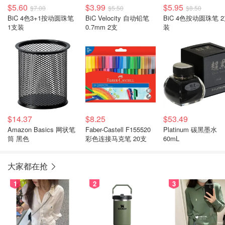
$5.60
$3.99
$5.95
$7.00
$5.50
$8.50
BiC 4色3+1按动圆珠笔
BiC Velocity 自动铅笔
BiC 4色按动圆珠笔 
1支装
0.7mm 2支
装
$14.37
$8.25
$53.49
Amazon Basics 网状笔
Faber-Castell F155520
Platinum 碳黑墨水
筒 黑色
彩色连接马克笔 20支
60mL
大家都在抢
1
2
3