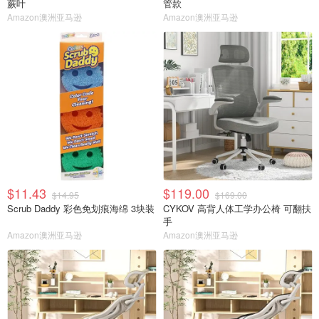
蕨叶
管款
Amazon澳洲亚马逊
Amazon澳洲亚马逊
$11.43
$119.00
$14.95
$169.00
Scrub Daddy 彩色免划痕海绵 3块装
CYKOV 高背人体工学办公椅 可翻扶
手
Amazon澳洲亚马逊
Amazon澳洲亚马逊