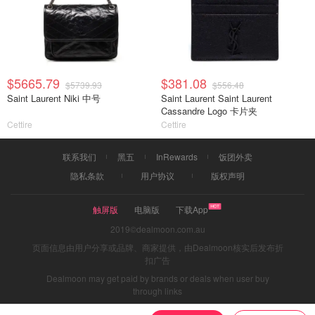
$5665.79
$381.08
$5739.93
$556.48
Saint Laurent Niki 中号
Saint Laurent Saint Laurent
Cassandre Logo 卡片夹
Cettire
Cettire
联系我们
黑五
InRewards
饭团外卖
隐私条款
用户协议
版权声明
触屏版
电脑版
下载App
2019©dealmoon.com.au
页面信息由用户分享或品牌、商家提供，由Dealmoon核实后发布折
扣广告
Dealmoon may get paid by brands or deals when user buy
through links