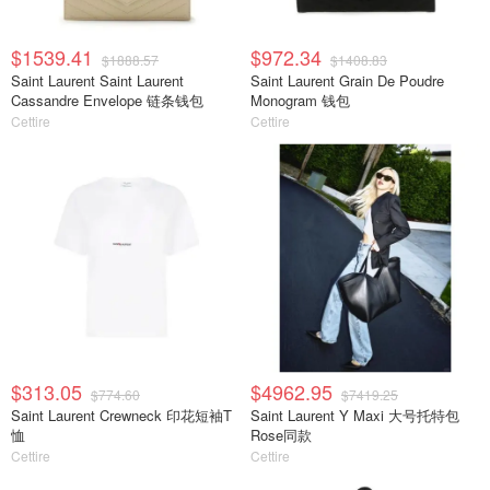
$1539.41
$972.34
$1888.57
$1408.83
Saint Laurent Saint Laurent
Saint Laurent Grain De Poudre
Cassandre Envelope 链条钱包
Monogram 钱包
Cettire
Cettire
$313.05
$4962.95
$774.60
$7419.25
Saint Laurent Crewneck 印花短袖T
Saint Laurent Y Maxi 大号托特包
恤
Rose同款
Cettire
Cettire