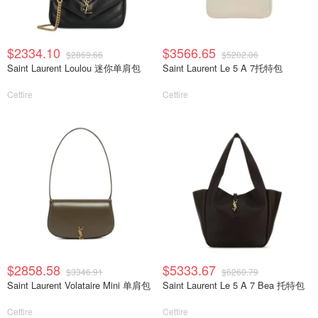
$2334.10
$3566.65
$2869.66
$5202.06
Saint Laurent Loulou 迷你单肩包
Saint Laurent Le 5 A 7托特包
Cettire
Cettire
$2858.58
$5333.67
$3346.91
$6260.79
Saint Laurent Volataire Mini 单肩包
Saint Laurent Le 5 A 7 Bea 托特包
Cettire
Cettire