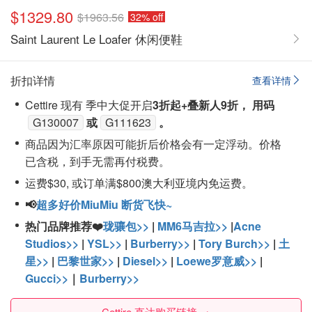
$1329.80
$1963.56
32% off
Saint Laurent Le Loafer 休闲便鞋
折扣详情
查看详情
Cettire 现有 季中大促开启
3折起+叠新人9折， 用码
G130007
或
G111623
。
商品因为汇率原因可能折后价格会有一定浮动。价格
已含税，到手无需再付税费。
运费$30, 或订单满$800澳大利亚境内免运费。
📢
超多好价MiuMiu 断货飞快~
热门品牌推荐❤️
珑骧包>>
|
MM6马吉拉>>
|
Acne
Studios>>
|
YSL>>
|
Burberry>>
|
Tory Burch>>
|
土
星>>
|
巴黎世家>>
|
Diesel>>
|
Loewe罗意威>>
|
Gucci>>
｜
Burberry>>
Cettire 直达购买链接 →