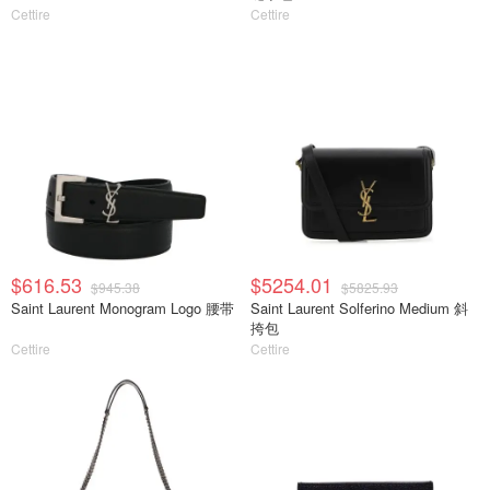
Cettire
Cettire
$616.53
$5254.01
$945.38
$5825.93
Saint Laurent Monogram Logo 腰带
Saint Laurent Solferino Medium 斜
挎包
Cettire
Cettire