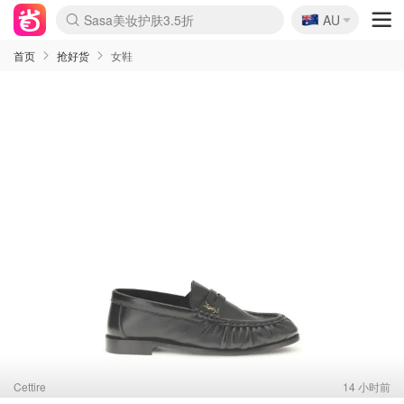
🇦🇺
Sasa美妆护肤3.5折
AU
lululemon本周上新
SSENSE年中3折
FreshBeauty好价汇总
Cettire降价+叠9折
Farfetch折上8折
WWS Coles超市实拍
viagogo二手票捡漏
Myer清仓1折起
The Outnet奢牌1折起
David Jones 3折起
Flannels大牌1折
Perfumes Club护肤1折
AMIRO返校季6.2折
Oweek抽奖送Airpods
Amazon折扣汇总
eToro入金$200送$50
Amazon数码好物
ICONIC本周7.5折
ThedoubleF高奢地板价
Moose Knuckles 6折
丝芙兰5折起
EUFY官网3.7折起
Selenichast首饰2折
Trip机票酒店促销
YSL送5件彩妆礼
Amazon家居好物
BIGBANG巡演开票
David Jones时尚3折
Amazon美妆护肤
雅漾大喷$8
过敏原检测盒$33
伊索独家赠50ml沐浴露
科颜氏送高保湿面霜
CW药房打折海报
SEALIFE海洋馆门票6折
丝塔芙大白罐$16
订阅Newsletter送香薰
Cult Beauty 6.8折
Harrods圣诞日历2.3折
LN-CC奢牌私促3折
d'Alba空姐喷雾$16
EVE LOM套装逆天2折
Bernardelli独家4折
Adore Beauty 6折起
CT圣诞日历
Mytheresa奢品2.7折
首页
抢好货
女鞋
Cettire
14 小时前