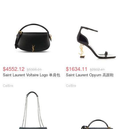
$4552.12
$1634.11
$5306.01
$2602.41
Saint Laurent Voltaire Logo 单肩包
Saint Laurent Opyum 高跟鞋
Cettire
Cettire