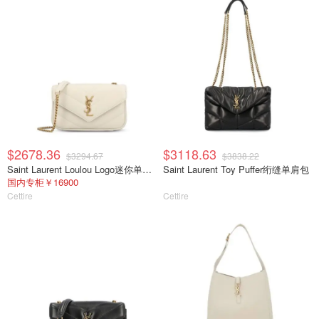
$2678.36
$3118.63
$3294.67
$3838.22
Saint Laurent Loulou Logo迷你单肩包
Saint Laurent Toy Puffer绗缝单肩包
国内专柜￥16900
Cettire
Cettire