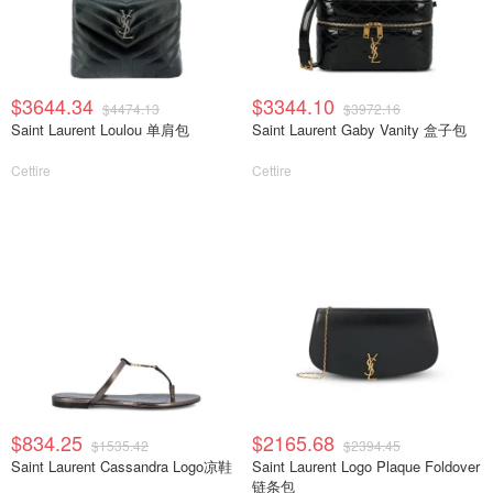
$3644.34
$3344.10
$4474.13
$3972.16
Saint Laurent Loulou 单肩包
Saint Laurent Gaby Vanity 盒子包
Cettire
Cettire
$834.25
$2165.68
$1535.42
$2394.45
Saint Laurent Cassandra Logo凉鞋
Saint Laurent Logo Plaque Foldover
链条包