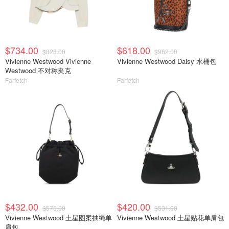
$734.00
$618.00
$828.00
$982.00
Vivienne Westwood Vivienne
Vivienne Westwood Daisy 水桶包
Westwood 不对称夹克
Farfetch
Farfetch
$432.00
$420.00
$575.00
$531.00
Vivienne Westwood 土星图案抽绳单
Vivienne Westwood 土星贴花单肩包
肩包