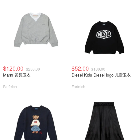
$120.00
$52.00
$250.00
$130.00
Marni 圆领卫衣
Diesel Kids Diesel logo 儿童卫衣
Farfetch
Farfetch