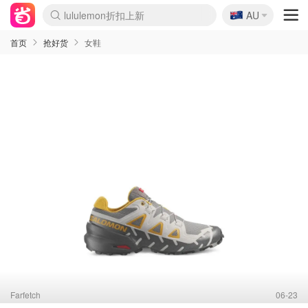
lululemon折扣上新
🇦🇺
Sasa美妆护肤3.5折
AU
SSENSE年中3折
FreshBeauty好价汇总
Cettire降价+叠9折
WWS Coles超市实拍
viagogo二手票捡漏
Myer超级周末1折
The Outnet奢牌1折起
David Jones 3折起
Flannels大牌1折
Perfumes Club护肤1折
AMIRO返校季6.2折
Amazon折扣汇总
eToro入金$200送$50
Amazon数码好物
ICONIC本周7.5折
ThedoubleF高奢地板价
Moose Knuckles 6折
丝芙兰5折起
EUFY官网3.7折起
Selenichast首饰2折
Trip机票酒店促销
YSL送5件彩妆礼
Amazon家居好物
Amazon美妆护肤
雅漾大喷$8
过敏原检测盒$33
伊索独家赠50ml沐浴露
科颜氏清仓3折
SEALIFE海洋馆门票6折
丝塔芙大白罐$16
订阅Newsletter送香薰
Cult Beauty 6.8折
Harrods圣诞日历2.3折
LN-CC奢牌私促3折
d'Alba空姐喷雾$16
EVE LOM套装逆天2折
Bernardelli独家4折
Adore Beauty 6折起
CT圣诞日历
Mytheresa奢品2.7折
Luxury Escapes 9折
Currentbody美容仪9折
MOON Garden Live
Roborock扫地机3.7折
Tingo Life水杯$24
Valentino官网5折
CR洗发护发6.3折
修丽可套装7.4折
Myer彩妆2件7折
GANNI官网4.5折
Stylevana韩妆4折
Tessabit高奢8.5折
OGX洗护4折
Amazon阿德莱德次日达
卡诗8.5折+赠礼
Philips Hue灯具8折
首页
抢好货
女鞋
Farfetch
06-23