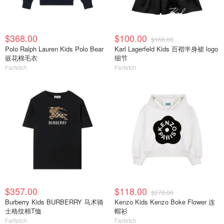
$368.00
$100.00
$166.00
Polo Ralph Lauren Kids Polo Bear
Karl Lagerfeld Kids 百褶半身裙 logo
嵌花棉毛衣
细节
Farfetch
Farfetch
$357.00
$118.00
$278.00
Burberry Kids BURBERRY 马术骑
Kenzo Kids Kenzo Boke Flower 连
士格纹棉T恤
帽衫
Farfetch
Farfetch