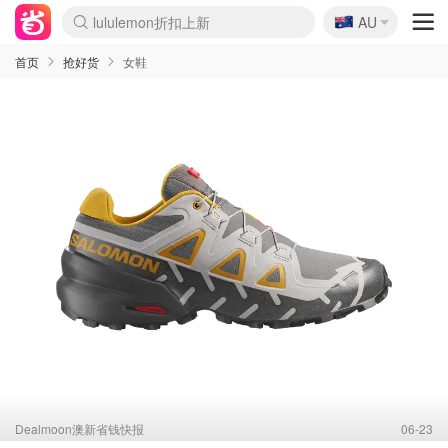
lululemon折扣上新
🇦🇺
Sasa美妆护肤3.5折
AU
SSENSE年中2.5折
FreshBeauty好价汇总
Cettire降价+叠9折
WWS Coles超市实拍
viagogo二手票捡漏
Myer超级周末
The Outnet奢牌1折起
David Jones 3折起
Flannels大牌1折
Perfumes Club护肤1折
AMIRO面罩$251
Amazon折扣汇总
eToro入金$200送$50
Amazon数码好物
ICONIC本周7.5折
ThedoubleF高奢地板价
Moose Knuckles 6折
丝芙兰5折起
EUFY摄像头$98
Selenichast首饰2折
Trip机票酒店促销
YSL送5件彩妆礼
Amazon家居好物
Amazon美妆护肤
雅漾大喷$8
过敏原检测盒$33
伊索独家赠50ml沐浴露
科颜氏高保湿面霜$29
SEALIFE海洋馆门票6折
丝塔芙大白罐$16
订阅Newsletter送香薰
Cult Beauty 6.8折
Harrods圣诞日历$525
LN-CC奢牌私促3折
d'Alba空姐喷雾$16
EVE LOM套装£56
Bernardelli独家4折
Adore Beauty 6折起
CT圣诞日历
Mytheresa奢品2.7折
Luxury Escapes 9折
Currentbody美容仪$881
MOON Garden Live
Roborock扫地机$649
Tingo Life水杯$24
Valentino官网5折
CR洗护套装$23
修丽可4件套$159
Myer彩妆2件7折
GANNI官网4.5折
Stylevana韩妆4折
Tessabit高奢8.5折
OGX洗发水$11
Amazon阿德莱德次日达
卡诗8.5折+赠礼
Philips Hue灯具8折
首页
抢好货
女鞋
Dealmoon澳新省钱快报
06-23