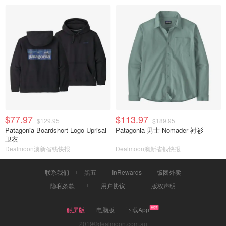
$77.97
$113.97
$129.95
$189.95
Patagonia Boardshort Logo Uprisal
Patagonia 男士 Nomader 衬衫
卫衣
Dealmoon澳新省钱快报
Dealmoon澳新省钱快报
联系我们
黑五
InRewards
饭团外卖
隐私条款
用户协议
版权声明
触屏版
电脑版
下载App
2019©dealmoon.com.au