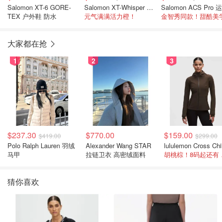
Salomon XT-6 GORE-
Salomon XT-Whisper 刺绣运动鞋
TEX 户外鞋 防水
元气满满活力橙！
金智秀同款！甜酷美
大家都在抢
1
2
3
$237.30
$770.00
$159.00
$419.00
$299.00
Polo Ralph Lauren 羽绒
Alexander Wang STAR
马甲
拉链卫衣 高密绒面料
胡桃
猜你喜欢