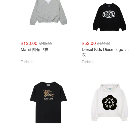
$120.00
$52.00
$250.00
$130.00
Marni 圆领卫衣
Diesel Kids Diesel logo
衣
Farfetch
Farfetch