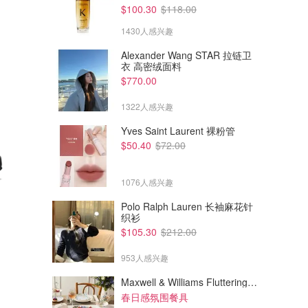
$100.30
$118.00
1430人感兴趣
Alexander Wang STAR 拉链卫
衣 高密绒面料
$770.00
1322人感兴趣
Yves Saint Laurent 裸粉管
$50.40
$72.00
1076人感兴趣
Polo Ralph Lauren 长袖麻花针
织衫
$300.00
$500.00
$105.30
$212.00
Salomon XT-WHISPER
Salomon TEPIAZ ADVANCED
GORE-TEX 越野跑鞋
户外鞋 新品
953人感兴趣
Dealmoon澳新省钱快报
Dealmoon澳新省钱快报
Maxwell & Williams Fluttering Meadow 12件餐具套装
春日感氛围餐具