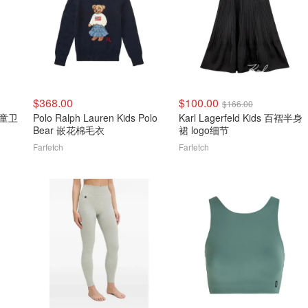
$368.00
$100.00
$166.00
 儿童卫
Polo Ralph Lauren Kids Polo
Karl Lagerfeld Kids 百褶半身
Bear 嵌花棉毛衣
裙 logo细节
Farfetch
Farfetch