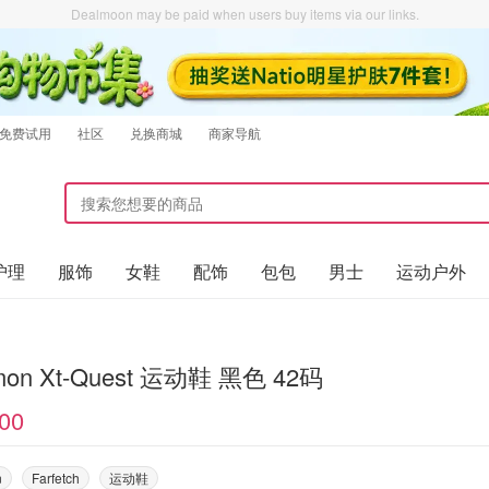
Dealmoon may be paid when users buy items via our links.
免费试用
社区
兑换商城
商家导航
护理
服饰
女鞋
配饰
包包
男士
运动户外
mon Xt-Quest 运动鞋 黑色 42码
00
n
Farfetch
运动鞋