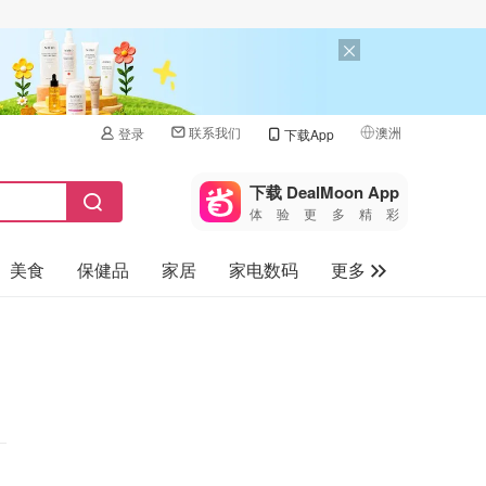
联系我们
澳洲
登录
下载App
🇺🇸
美国
下载 DealMoon App
体验更多精彩
🇨🇳
中国
美食
保健品
家居
家电数码
更多
🇨🇦
加拿大
🇬🇧
汽车
英国
旅游
🇩🇪
德国
母婴儿童
🇫🇷
法国
🇮🇹
意大利