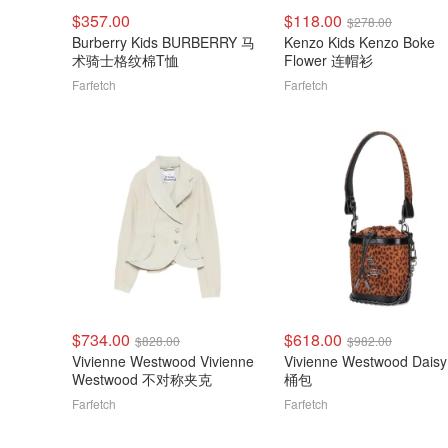
$357.00
$118.00
$278.00
Burberry Kids BURBERRY 马
Kenzo Kids Kenzo Boke
术骑士格纹棉T恤
Flower 连帽衫
Farfetch
Farfetch
$734.00
$618.00
$828.00
$982.00
Vivienne Westwood Vivienne
Vivienne Westwood Dais
Westwood 不对称夹克
桶包
Farfetch
Farfetch