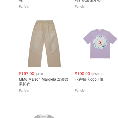
Farfetch
Farfetch
$197.00
$100.00
$410.00
$250.00
MM6 Maison Margiela 泼漆效
花卉贴花logo T恤
果长裤
Farfetch
Farfetch