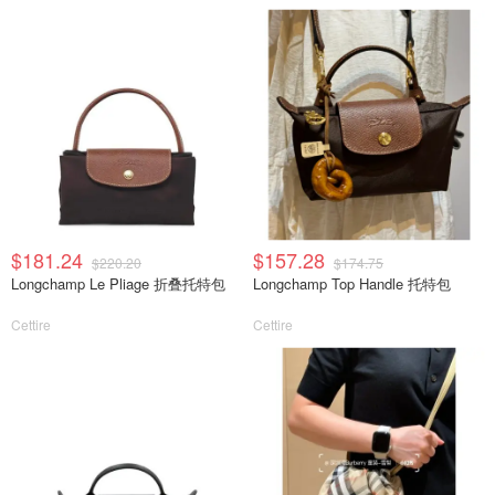
$181.24
$157.28
$220.20
$174.75
Longchamp Le Pliage 折叠托特包
Longchamp Top Handle 托特包
Cettire
Cettire