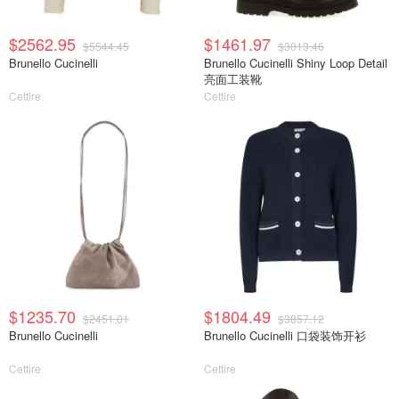
$2562.95
$1461.97
$5544.45
$3013.46
Brunello Cucinelli
Brunello Cucinelli Shiny Loop Detail
亮面工装靴
Cettire
Cettire
$1235.70
$1804.49
$2451.01
$3857.12
Brunello Cucinelli
Brunello Cucinelli 口袋装饰开衫
Cettire
Cettire