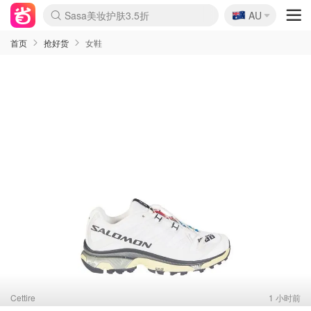
🇦🇺
Sasa美妆护肤3.5折
AU
lululemon折扣上新
SSENSE年中2.5折
FreshBeauty好价汇总
Cettire降价+叠9折
WWS Coles超市实拍
viagogo二手票捡漏
Myer超级周末
The Outnet奢牌1折起
David Jones 3折起
Flannels大牌1折
Perfumes Club护肤1折
AMIRO面罩$251
Amazon折扣汇总
eToro入金$200送$50
Amazon数码好物
ICONIC本周7.5折
ThedoubleF高奢地板价
Moose Knuckles 6折
丝芙兰5折起
EUFY摄像头$98
Selenichast首饰2折
Trip机票酒店促销
YSL送5件彩妆礼
Amazon家居好物
Amazon美妆护肤
雅漾大喷$8
过敏原检测盒$33
伊索独家赠50ml沐浴露
科颜氏高保湿面霜$29
SEALIFE海洋馆门票6折
丝塔芙大白罐$16
订阅Newsletter送香薰
Cult Beauty 6.8折
Harrods圣诞日历$525
LN-CC奢牌私促3折
d'Alba空姐喷雾$16
EVE LOM套装£56
Bernardelli独家4折
Adore Beauty 6折起
CT圣诞日历
Mytheresa奢品2.7折
Luxury Escapes 9折
Currentbody美容仪$881
MOON Garden Live
Roborock扫地机$649
Tingo Life水杯$24
Valentino官网5折
CR洗护套装$23
修丽可4件套$159
Myer彩妆2件7折
GANNI官网4.5折
Stylevana韩妆4折
Tessabit高奢8.5折
OGX洗发水$11
Amazon阿德莱德次日达
卡诗8.5折+赠礼
Philips Hue灯具8折
首页
抢好货
女鞋
Cettire
1 小时前