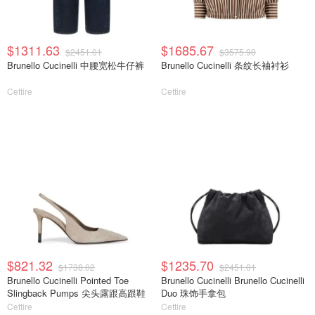
$1311.63
$1685.67
$2451.01
$3575.90
Brunello Cucinelli 中腰宽松牛仔裤
Brunello Cucinelli 条纹长袖衬衫
Cettire
Cettire
$821.32
$1235.70
$1738.02
$2451.01
Brunello Cucinelli Pointed Toe
Brunello Cucinelli Brunello Cucinelli
Slingback Pumps 尖头露跟高跟鞋
Duo 珠饰手拿包
Cettire
Cettire