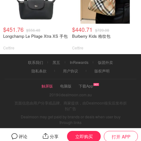
$451.76
$440.71
$556.48
$720.08
Longchamp Le Pliage Xtra XS 手包
Burberry Kids 格纹包
Cettire
Cettire
联系我们
黑五
InRewards
饭团外卖
隐私条款
用户协议
版权声明
触屏版
电脑版
下载App
2019©dealmoon.com.au
页面信息由用户分享或品牌、商家提供，由Dealmoon核实后发布折
扣广告
Dealmoon may get paid by brands or deals when user buy
through links
立即购买
评论
分享
打开 APP