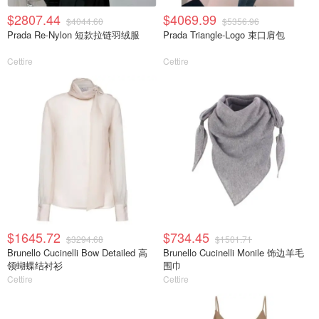
$2807.44
$4069.99
$4044.60
$5356.96
Prada Re-Nylon 短款拉链羽绒服
Prada Triangle-Logo 束口肩包
Cettire
Cettire
$1645.72
$734.45
$3294.68
$1501.71
Brunello Cucinelli Bow Detailed 高
Brunello Cucinelli Monile 饰边羊毛
领蝴蝶结衬衫
围巾
Cettire
Cettire