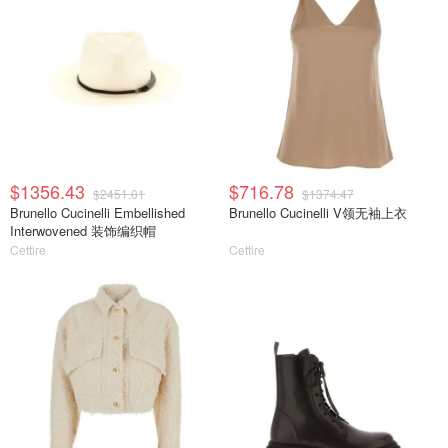
$1356.43
$716.78
$2451.01
$1374.47
Brunello Cucinelli Embellished
Brunello Cucinelli V领无袖上衣
Interwovened 装饰编织帽
Cettire
Cettire