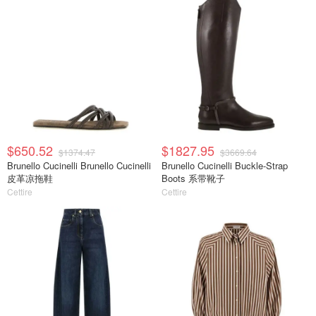
$650.52
$1827.95
$1374.47
$3669.64
Brunello Cucinelli Brunello Cucinelli
Brunello Cucinelli Buckle-Strap
皮革凉拖鞋
Boots 系带靴子
Cettire
Cettire