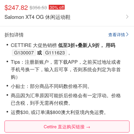
$247.82
$356.53
30% off
Salomon XT4 OG 休闲运动鞋
折扣详情
查看详情
CETTIRE 大促热销榜
低至3折+叠新人9折， 用码
G130007
或
G111623
。
Tips：注‮新册‬账户，需下载APP，之前买过地址或者
手机号换一下，输入后可享，否则系统会‮定判‬为非首
购）
小贴士：部分商品不同码数价格不同。
商品因为汇率原因可能折后价格会有一定浮动。价格
已含税，到手无需再付税费。
运费$30, 或订单满$800澳大利亚境内免运费。
Cettire 直达购买链接 →