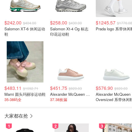
$242.00
$258.00
$1245.57
$404.00
$430.00
$1776.0
Salomon XT-6 休闲运动
Salomon Xt-4 Og 标志
Prada logo 系带休闲
鞋
印花运动鞋
$483.11
$451.75
$576.90
$1092.71
$920.03
$920.03
Marni 圆头玛丽珍运动鞋
Alexander McQueen 厚底系带运动鞋
Alexander McQueen
35-38码全
37.38捡漏
Oversized 系带休闲
大家都在抢
1
2
3