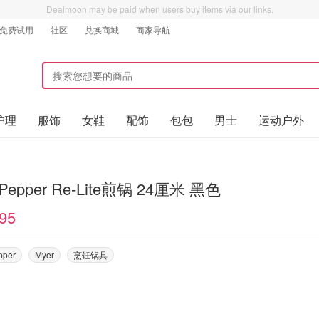
Dealmoon may be paid when users buy items via our links.
免费试用
社区
兑换商城
商家导航
护理
服饰
女鞋
配饰
包包
男士
运动户外
&Pepper Re-Lite煎锅 24厘米 黑色
95
pper
Myer
烹饪锅具