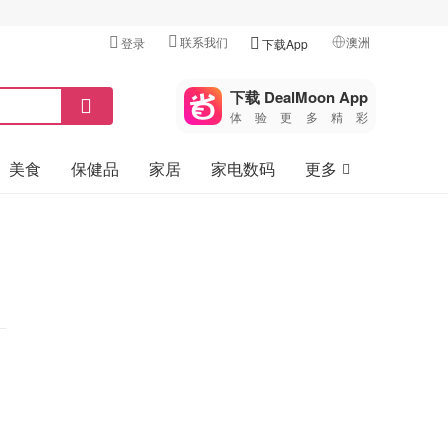
联系我们
澳洲
登录
下载App
🇺🇸
美国
下载 DealMoon App
体验更多精彩
🇨🇳
中国
美食
保健品
家居
家电数码
更多
🇨🇦
加拿大
🇬🇧
汽车
英国
旅游
🇩🇪
德国
母婴儿童
🇫🇷
法国
🇮🇹
意大利
🇦🇺
澳洲
🇳🇿
新西兰