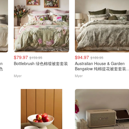
$79.97
$94.97
$159.95
$189.95
en
Bottlebrush 绿色棉缎被套套装
Australian House & Garden
油色
Bangalow 纯棉提花被套套装
橄榄绿
Myer
Myer