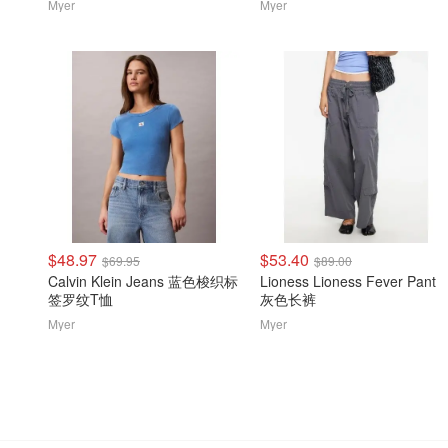
Myer
Myer
$48.97
$53.40
$69.95
$89.00
Calvin Klein Jeans 蓝色梭织标
Lioness Lioness Fever Pant
签罗纹T恤
灰色长裤
Myer
Myer