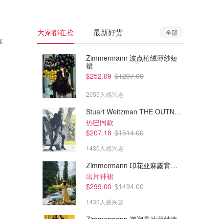
大家都在抢
最新好货
全部
享
Zimmermann 波点植绒薄纱短
裙
$252.09
$1297.00
2055人感兴趣
Stuart Weitzman THE OUTNET 麂皮过膝靴 黑色
热巴同款
$207.18
$1514.00
1430人感兴趣
Zimmermann 印花亚麻露背中长连衣裙
出片神裙
$299.00
$1494.00
1430人感兴趣