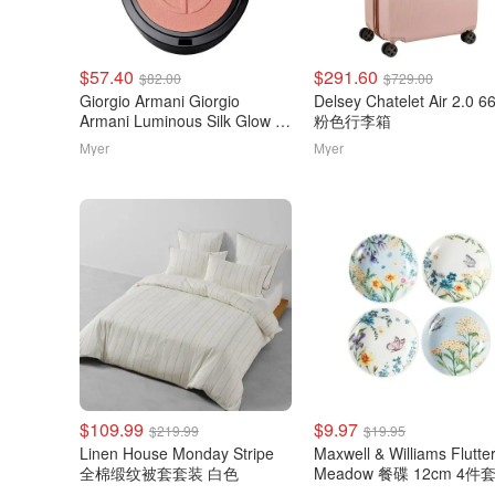
$57.40
$291.60
$82.00
$729.00
Giorgio Armani Giorgio
Delsey Chatelet Air 2.0 
Armani Luminous Silk Glow 腮
粉色行李箱
红
Myer
Myer
$109.99
$9.97
$219.99
$19.95
Linen House Monday Stripe
Maxwell & Williams Flutte
全棉缎纹被套套装 白色
Meadow 餐碟 12cm 4件