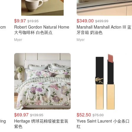
$9.97
$349.00
$19.95
$499.99
66cm
Robert Gordon Natural Home
Marshall Marshall Acton III 蓝
大号咖啡杯 白色斑点
牙音箱 奶油色
Myer
Myer
$69.97
$52.50
$139.95
$75.00
ring
Heritage 绣球花棉缎被套套装
Yves Saint Laurent 小金条口
套
紫色
红