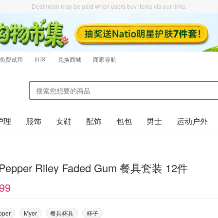
Dealmoon may be paid when users buy items via our links.
免费试用
社区
兑换商城
商家导航
护理
服饰
女鞋
配饰
包包
男士
运动户外
&Pepper Riley Faded Gum 餐具套装 12件
99
pper
Myer
餐具杯具
杯子