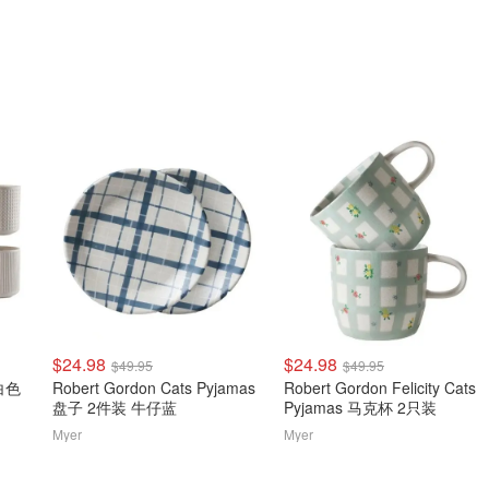
$24.98
$24.98
$49.95
$49.95
 白色
Robert Gordon Cats Pyjamas
Robert Gordon Felicity Cats
盘子 2件装 牛仔蓝
Pyjamas 马克杯 2只装
Myer
Myer