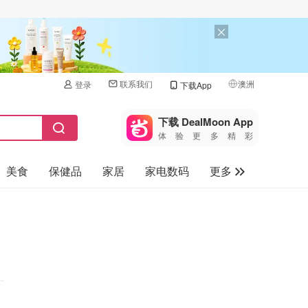
联系我们
澳洲
登录
下载App
🇺🇸
美国
下载 DealMoon App
体验更多精彩
🇨🇳
中国
美食
保健品
家居
家电数码
更多
🇨🇦
加拿大
🇬🇧
汽车
英国
旅游
🇩🇪
德国
母婴儿童
🇫🇷
法国
🇮🇹
意大利