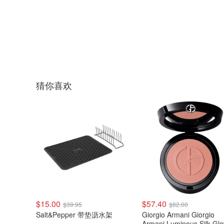
猜你喜欢
$15.00
$57.40
$39.95
$82.00
Salt&Pepper 带垫沥水架
Giorgio Armani Giorgio
Armani Luminous Silk Gl