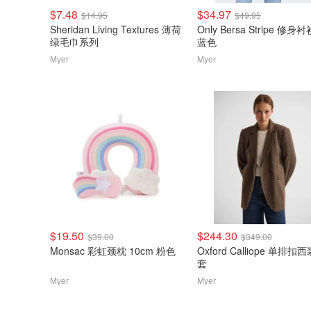
$7.48
$34.97
$14.95
$49.95
Sheridan Living Textures 薄荷
Only Bersa Stripe 修身
绿毛巾系列
蓝色
Myer
Myer
$19.50
$244.30
$39.00
$349.00
Monsac 彩虹颈枕 10cm 粉色
Oxford Calliope 单排扣
套
Myer
Myer