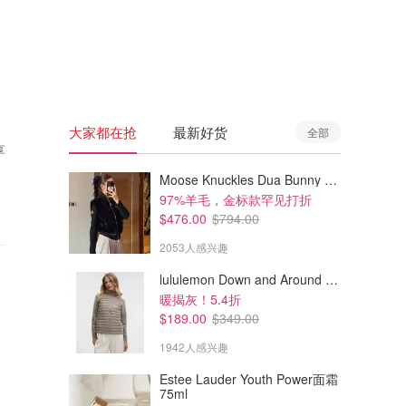
🇦🇺
澳洲
🇳🇿
新西兰
大家都在抢
最新好货
全部
享
Moose Knuckles Dua Bunny 羊毛混纺针织夹克
97%羊毛，金标款罕见打折
$476.00
$794.00
2053人感兴趣
lululemon Down and Around 羽绒夹克
暖揭灰！5.4折
$189.00
$349.00
1942人感兴趣
Estee Lauder Youth Power面霜
75ml