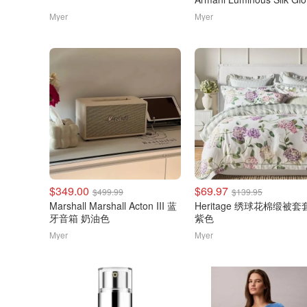
红
Myer
Myer
$349.00
$69.97
$499.99
$139.95
Marshall Marshall Acton III 蓝
Heritage 绣球花棉缎被套
牙音箱 奶油色
紫色
Myer
Myer