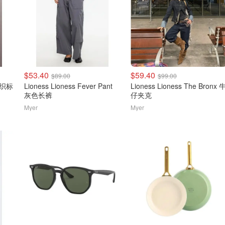
$53.40
$59.40
$89.00
$99.00
色梭织标
Lioness Lioness Fever Pant
Lioness Lioness The Bronx 
灰色长裤
仔夹克
Myer
Myer